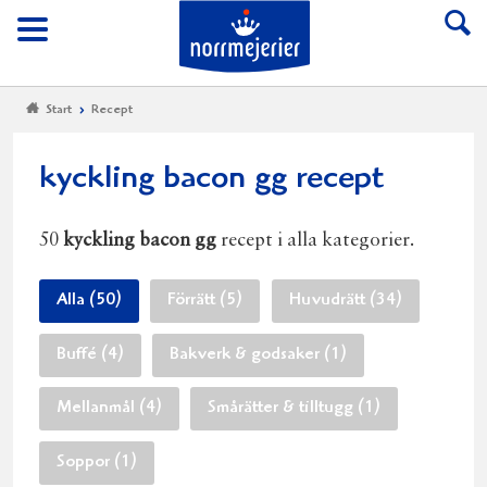
Till Norrmejerier start
Meny
Start
Recept
kyckling bacon gg recept
50
kyckling bacon gg
recept i alla kategorier.
Alla (50)
Förrätt (5)
Huvudrätt (34)
Buffé (4)
Bakverk & godsaker (1)
Mellanmål (4)
Smårätter & tilltugg (1)
Soppor (1)