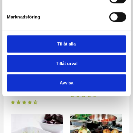
svamp och vitlök
med smakrika röror
Marknadsföring
Tillåt alla
Tillåt urval
Avvisa
Sommarpasta med
Pizzabullar
kyckling