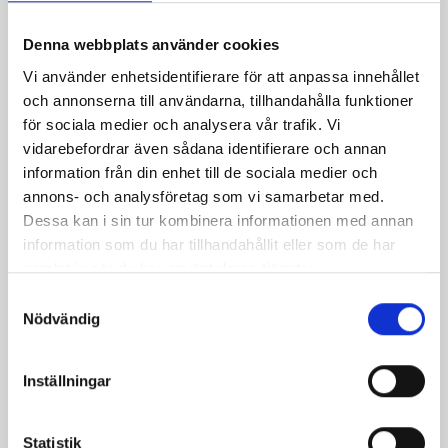
Denna webbplats använder cookies
Vi använder enhetsidentifierare för att anpassa innehållet
och annonserna till användarna, tillhandahålla funktioner
för sociala medier och analysera vår trafik. Vi
Varma mackor med
Fransk kycklinggryta
vidarebefordrar även sådana identifierare och annan
skinka, tomat och vitlök
information från din enhet till de sociala medier och
annons- och analysföretag som vi samarbetar med.
Dessa kan i sin tur kombinera informationen med annan
information som du har tillhandahållit eller som de har
samlat in när du har använt deras tjänster.
Samtyckesval
Nödvändig
Inställningar
Kycklinggryta med
Små goda skinkmackor
Statistik