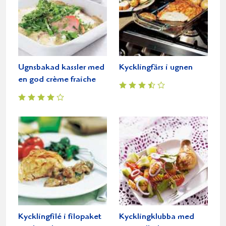
Ugnsbakad kassler med
Kycklingfärs i ugnen
en god crème fraiche
Kycklingfilé i filopaket
Kycklingklubba med