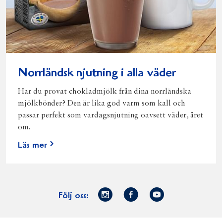
Norrländsk njutning i alla väder
Har du provat chokladmjölk från dina norrländska
mjölkbönder? Den är lika god varm som kall och
passar perfekt som vardagsnjutning oavsett väder, året
om.
Läs mer
Norrmejerier
Facebook
Youtube
Följ oss:
på