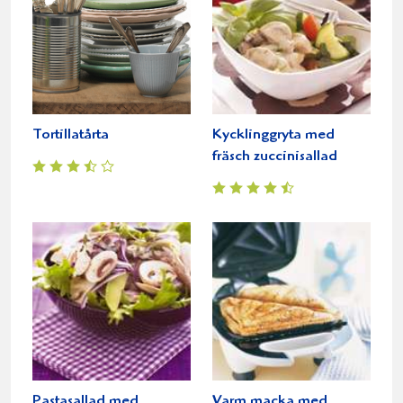
Tortillatårta
Kycklinggryta med
fräsch zuccinisallad
Pastasallad med
Varm macka med