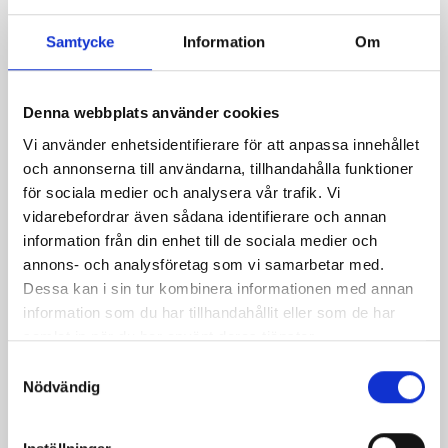
Små äppelpajer
Chokladkolapaj med
Samtycke
Information
Om
karamellmandlar
Denna webbplats använder cookies
Relaterade recept:
Vi använder enhetsidentifierare för att anpassa innehållet
och annonserna till användarna, tillhandahålla funktioner
pajer
paj
för sociala medier och analysera vår trafik. Vi
vidarebefordrar även sådana identifierare och annan
Dela
Dela
Dela
Dela
Skriv
information från din enhet till de sociala medier och
på
på
på
via
ut
annons- och analysföretag som vi samarbetar med.
Facebook
Twitter
Pinterest
e-
Dessa kan i sin tur kombinera informationen med annan
post
information som du har tillhandahållit eller som de har
samlat in när du har använt deras tjänster.
Samtyckesval
Nödvändig