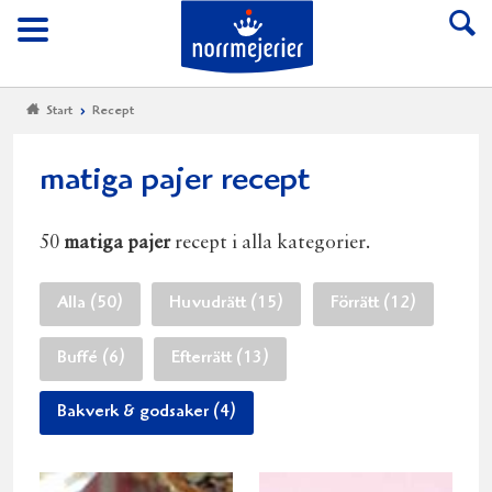
Till Norrmejerier start
Meny
Start
Recept
matiga pajer recept
50
matiga pajer
recept i alla kategorier.
Alla (50)
Huvudrätt (15)
Förrätt (12)
Buffé (6)
Efterrätt (13)
Bakverk & godsaker (4)