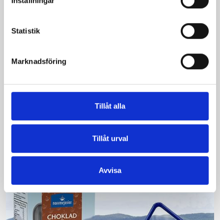
Inställningar
Statistik
Marknadsföring
Bäst i test: Norrmejeriers laktosfria
mjölk
Vi kan stolt konstatera att vår laktosfria Mellanmjölk
Tillåt alla
är bäst i smaktest när norrlänningarna sagt sitt. Fler än
200 norrlänningar fick deltog vid provsmakningen. Vår
Tillåt urval
produkt vann testet.
Läs mer
Avvisa