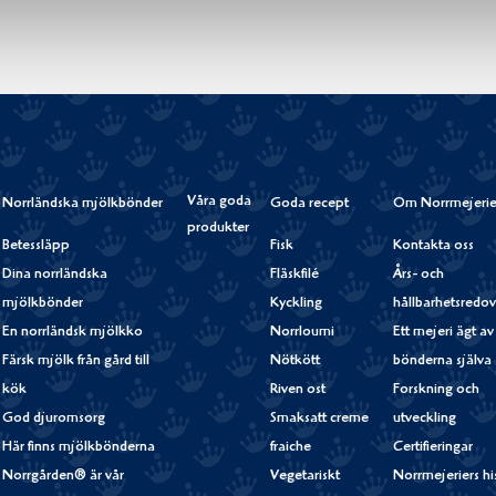
Våra goda
Norrländska mjölkbönder
Goda recept
Om Norrmejerie
produkter
Betessläpp
Fisk
Kontakta oss
Dina norrländska
Fläskfilé
Års- och
mjölkbönder
Kyckling
hållbarhetsredov
En norrländsk mjölkko
Norrloumi
Ett mejeri ägt av
Färsk mjölk från gård till
Nötkött
bönderna själva
kök
Riven ost
Forskning och
God djuromsorg
Smaksatt creme
utveckling
Här finns mjölkbönderna
fraiche
Certifieringar
Norrgården® är vår
Vegetariskt
Norrmejeriers hi