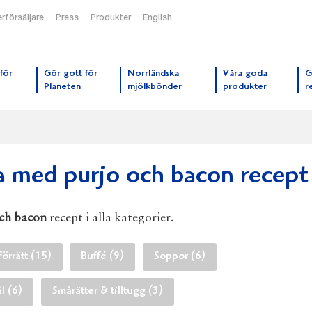
rförsäljare
Press
Produkter
English
orrmejerier startsida
för
Gör gott för
Norrländska
Våra goda
G
Planeten
mjölkbönder
produkter
r
a med purjo och bacon recept
och bacon
recept i alla kategorier.
Förrätt (15)
Buffé (9)
Soppor (6)
l (6)
Smårätter & tilltugg (3)