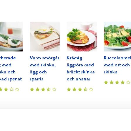
cherade
Varm smörgås
Krämig
Ruccolaomel
g med
med skinka,
äggröra med
med ost och
nka och
ägg och
bräckt skinka
skinka
vad spenat
sparris
och ananas
mustig
vinter
soppa
bacon
vin
te