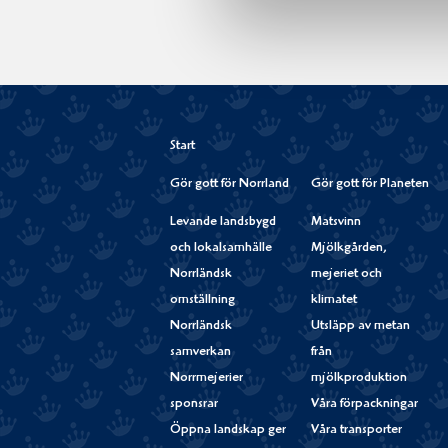
Start
Gör gott för Norrland
Gör gott för Planeten
Levande landsbygd
Matsvinn
och lokalsamhälle
Mjölkgården,
Norrländsk
mejeriet och
omställning
klimatet
Norrländsk
Utsläpp av metan
samverkan
från
Norrmejerier
mjölkproduktion
sponsrar
Våra förpackningar
Öppna landskap ger
Våra transporter