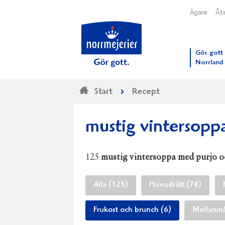
Ägare
Åte
Till N
Gör gott 
Norrland
Start
Recept
mustig vintersopp
125
mustig vintersoppa med purjo 
Alla (125)
Huvudrätt (78)
Frukost och brunch (6)
Mellanmå