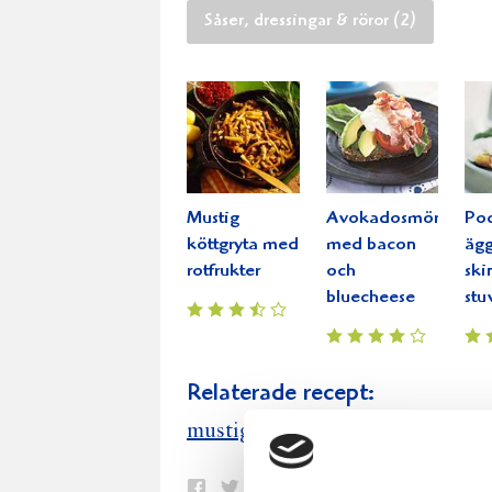
Såser, dressingar & röror (2)
Mustig
Avokadosmörgås
Po
köttgryta med
med bacon
äg
rotfrukter
och
ski
bluecheese
stu
Relaterade recept:
mustig vintersoppa
vintersoppa
Dela
Dela
Dela
Dela
Skriv