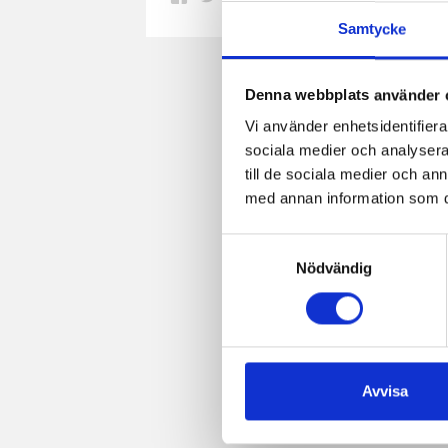
på
på
på
via
ut
Samtycke
Facebook
Twitter
Pinterest
e-
post
Denna webbplats använder 
Vi använder enhetsidentifierar
sociala medier och analysera 
till de sociala medier och a
med annan information som du 
Samtyckesval
Nödvändig
Avvisa