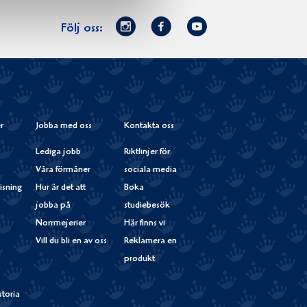
Norrmejerier
Facebook
Youtube
Följ oss:
på
Instagram
r
Jobba med oss
Kontakta oss
Lediga jobb
Riktlinjer för
Våra förmåner
sociala media
isning
Hur är det att
Boka
jobba på
studiebesök
Norrmejerier
Här finns vi
Vill du bli en av oss
Reklamera en
produkt
storia