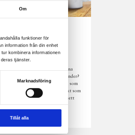
Om
Norrländsk
andahålla funktioner för
njutning i alla
n information från din enhet
väder
 tur kombinera informationen
deras tjänster.
Har du provat
chokladmjölk från dina
norrländska mjölkbönder?
Marknadsföring
Den är lika god varm som
kall och passar perfekt som
vardagsnjutning oavsett
väder, året om.
Läs mer
Tillåt alla