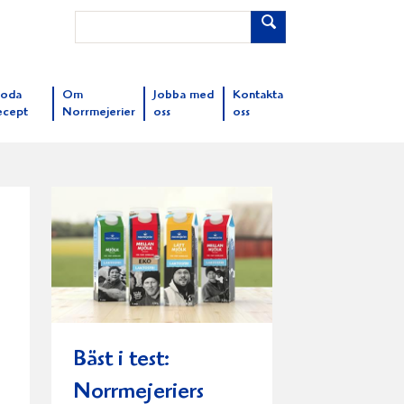
oda
Om
Jobba med
Kontakta
ecept
Norrmejerier
oss
oss
Bäst i test:
Norrmejeriers