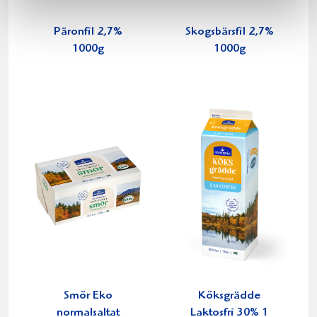
Päronfil 2,7%
Skogsbärsfil 2,7%
1000g
1000g
Smör Eko
Köksgrädde
normalsaltat
Laktosfri 30% 1