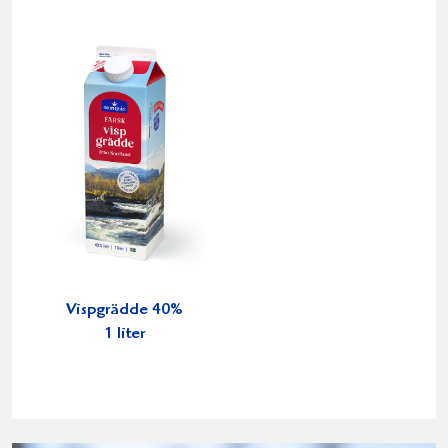
Vispgrädde 40%
1 liter