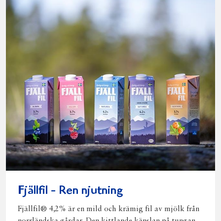
Fjällfil - Ren njutning
Fjällfil® 4,2% är en mild och krämig fil av mjölk från