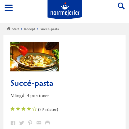
Till Norrmejerier start
Meny
Start
Recept
Succé-pasta
Succé-pasta
Mängd:
4 portioner
(
89
röster)
Dela
Dela
Dela
Dela
Skriv