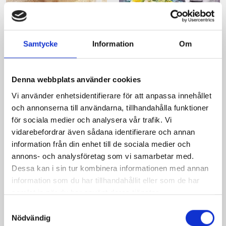
Fullkornspasta med
PaPardelle med
tomatsås och
krabba och chili
Samtycke
Information
Om
köttbullar
Denna webbplats använder cookies
Vi använder enhetsidentifierare för att anpassa innehållet
och annonserna till användarna, tillhandahålla funktioner
för sociala medier och analysera vår trafik. Vi
Produkter i receptet:
vidarebefordrar även sådana identifierare och annan
information från din enhet till de sociala medier och
annons- och analysföretag som vi samarbetar med.
Dessa kan i sin tur kombinera informationen med annan
information som du har tillhandahållit eller som de har
samlat in när du har använt deras tjänster.
Samtyckesval
Nödvändig