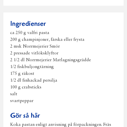
på
på
på
via
ut
Facebook
Twitter
Pinterest
e-
post
Ingredienser
ca 250 g valfri pasta
200 g champinjoner, färska eller frysta
2 msk Norrmejerier Smör
2 pressade vitlöksklyftor
2 1/2 dl Norrmejerier Matlagningsgrädde
1/2 fiskbuljongtärning
175 g räkost
1/2 dl finhackad persilja
100 g crabsticks
salt
svartpeppar
Gör så här
Koka pastan enligt anvisning på förpackningen. Fräs