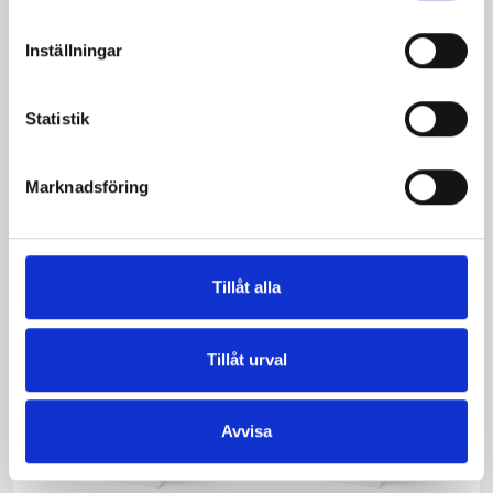
Inställningar
Statistik
Mellanmjölk
Jordgubbsfil 2,7%
1,5% laktosfri 3dl
1000g
Marknadsföring
Tillåt alla
Tillåt urval
Avvisa