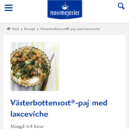
Till Norrmejerier start
Meny
Start
Recept
Västerbottensost®-paj med laxceviche
Västerbottensost
-paj med
®
laxceviche
Mängd:
6-8 bitar