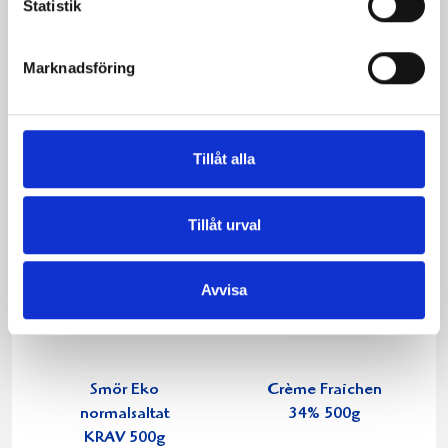
Statistik
Päronfil 2,7%
Skogsbärsfil 2,7%
1000g
1000g
Marknadsföring
Tillåt alla
Tillåt urval
Avvisa
Smör Eko
Crème Fraichen
normalsaltat
34% 500g
KRAV 500g