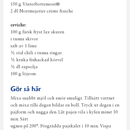
150 g Västerbottensost®
2 dl Norrmejerier crème fraiche
ceviche:
100 g färsk fryst lax skuren
i tunna skivor
saft av 1 lime
½ röd chili i tunna ringar
½ kruka finhackad körvel
½ dl rapsolja
100 g löjrom
Gör så här
Mixa snabbt mjöl och smör smuligt. Tillsätt vattnet
och mixa tills degen bildar en boll. Tryck ut degen i en
pajform och nagga den. Låt pajen vila i kylen minst 30
min. Sätt
ugnen på 200°. Förgrädda pajskalet i 10 min. Vispa