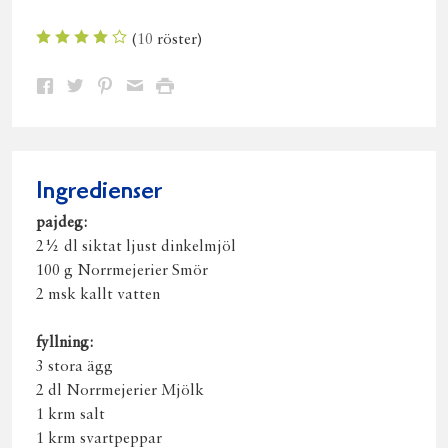
(
10
röster)
Dela
Dela
Dela
Dela
Skriv
på
på
på
via
ut
Facebook
Twitter
Pinterest
e-
post
Ingredienser
pajdeg:
2½ dl siktat ljust dinkelmjöl
100 g Norrmejerier Smör
2 msk kallt vatten
fyllning:
3 stora ägg
2 dl Norrmejerier Mjölk
1 krm salt
1 krm svartpeppar