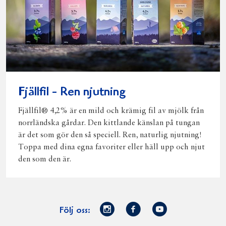
Fjällfil - Ren njutning
Fjällfil® 4,2% är en mild och krämig fil av mjölk från
norrländska gårdar. Den kittlande känslan på tungan
är det som gör den så speciell. Ren, naturlig njutning!
Toppa med dina egna favoriter eller häll upp och njut
den som den är.
Norrmejerier
Facebook
Youtube
Följ oss:
på