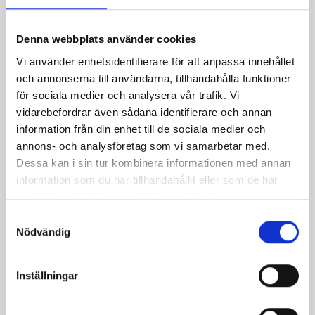
Denna webbplats använder cookies
Vi använder enhetsidentifierare för att anpassa innehållet
Mjölk 3% 1 liter
Jordgubbsfil 2,7%
och annonserna till användarna, tillhandahålla funktioner
1000g
för sociala medier och analysera vår trafik. Vi
vidarebefordrar även sådana identifierare och annan
information från din enhet till de sociala medier och
annons- och analysföretag som vi samarbetar med.
Dessa kan i sin tur kombinera informationen med annan
information som du har tillhandahållit eller som de har
samlat in när du har använt deras tjänster.
Samtyckesval
Nödvändig
Inställningar