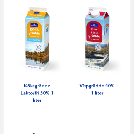
Köksgrädde
Vispgrädde 40%
Laktosfri 30% 1
1 liter
liter