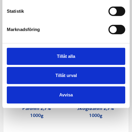
1,5% laktosfri 3dl
1000g
Statistik
Marknadsföring
Tillåt alla
Tillåt urval
Avvisa
Päronfil 2,7%
Skogsbärsfil 2,7%
1000g
1000g