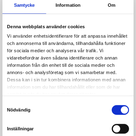
Samtycke
Information
Om
Denna webbplats använder cookies
Vi använder enhetsidentifierare för att anpassa innehållet
Produkter i receptet:
och annonserna till användarna, tillhandahålla funktioner
för sociala medier och analysera vår trafik. Vi
vidarebefordrar även sådana identifierare och annan
information från din enhet till de sociala medier och
annons- och analysföretag som vi samarbetar med.
Dessa kan i sin tur kombinera informationen med annan
information som du har tillhandahållit eller som de har
samlat in när du har använt deras tjänster.
Samtyckesval
Nödvändig
Inställningar
Mellanmjölk
Jordgubbsfil 2,7%