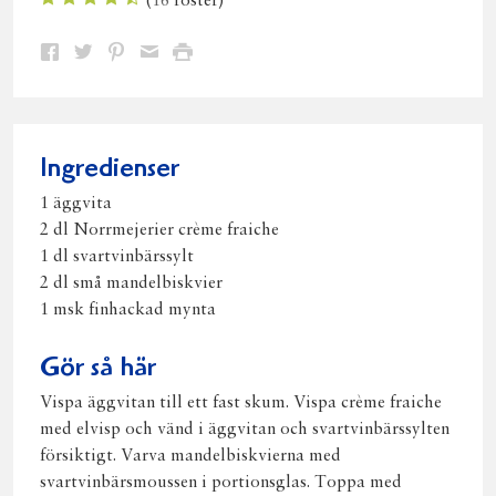
(
16
röster)
Dela
Dela
Dela
Dela
Skriv
på
på
på
via
ut
Facebook
Twitter
Pinterest
e-
post
Ingredienser
1 äggvita
2 dl Norrmejerier crème fraiche
1 dl svartvinbärssylt
2 dl små mandelbiskvier
1 msk finhackad mynta
Gör så här
Vispa äggvitan till ett fast skum. Vispa crème fraiche
med elvisp och vänd i äggvitan och svartvinbärssylten
försiktigt. Varva mandelbiskvierna med
svartvinbärsmoussen i portionsglas. Toppa med