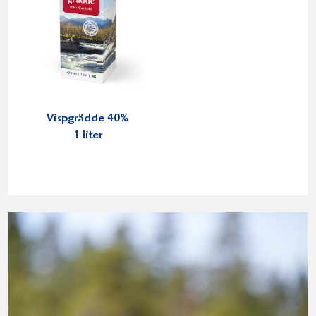
Vispgrädde 40%
1 liter