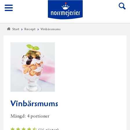
Till Norrmejerier start
Meny
Start
Recept
Vinbärsmums
Vinbärsmums
Mängd:
4 portioner