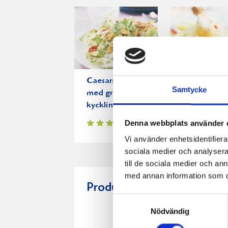
Caesarsallad
Pasta med
Samtycke
med grillad
kycklingklu
kyckling
Denna webbplats använder 
Vi använder enhetsidentifierar
sociala medier och analysera 
till de sociala medier och a
med annan information som du 
Produkter i receptet:
Samtyckesval
Nödvändig