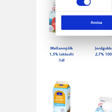
Avvisa
Mellanmjölk
Jordgubbs
1,5% laktosfri
2,7% 100
3dl