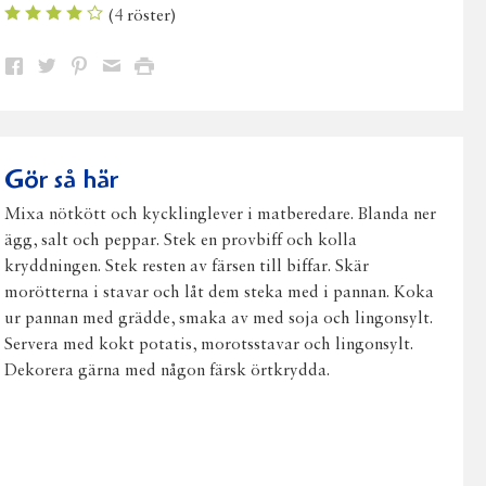
(
4
röster)
Dela
Dela
Dela
Dela
Skriv
på
på
på
via
ut
Facebook
Twitter
Pinterest
e-
post
Gör så här
Mixa nötkött och kycklinglever i matberedare. Blanda ner
ägg, salt och peppar. Stek en provbiff och kolla
kryddningen. Stek resten av färsen till biffar. Skär
morötterna i stavar och låt dem steka med i pannan. Koka
ur pannan med grädde, smaka av med soja och lingonsylt.
Servera med kokt potatis, morotsstavar och lingonsylt.
Dekorera gärna med någon färsk örtkrydda.