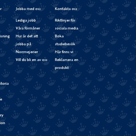
r
Jobba med oss
Kontakta oss
Lediga jobb
Riktlinjer för
Våra förmåner
sociala media
isning
Hur är det att
Boka
jobba på
studiebesök
Norrmejerier
Här finns vi
Vill du bli en av oss
Reklamera en
produkt
storia
de
cy
tion