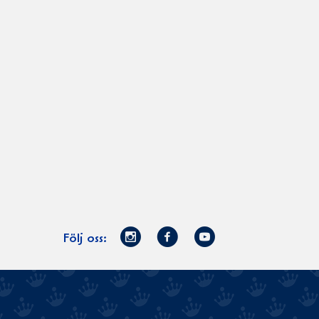
Norrmejerier
Facebook
Youtube
Följ oss:
på
Instagram