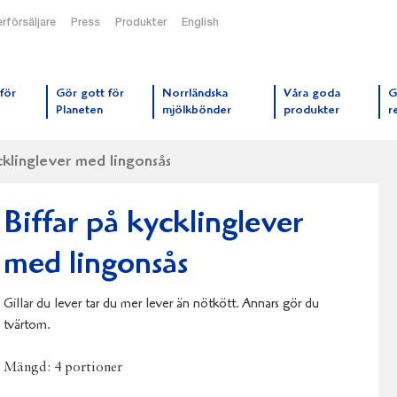
rförsäljare
Press
Produkter
English
orrmejerier startsida
för
Gör gott för
Norrländska
Våra goda
G
Planeten
mjölkbönder
produkter
r
ycklinglever med lingonsås
Biffar på kycklinglever
med lingonsås
Gillar du lever tar du mer lever än nötkött. Annars gör du
tvärtom.
Mängd:
4 portioner