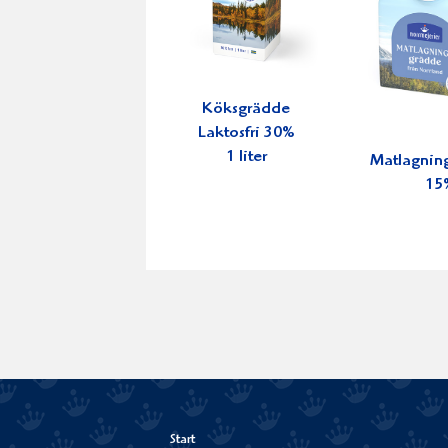
Köksgrädde
Laktosfri 30%
1 liter
Matlagnin
15
Start