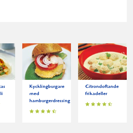
tas
Kycklingburgare
Citrondoftande
li
med
frikadeller
hamburgerdressing