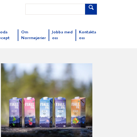
oda
Om
Jobba med
Kontakta
ecept
Norrmejerier
oss
oss