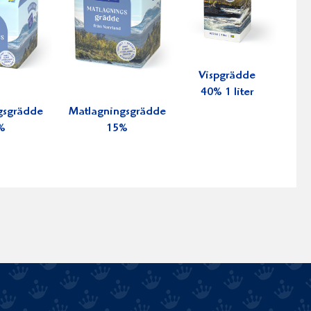
Vispgrädde
40% 1 liter
gsgrädde
Matlagningsgrädde
%
15%