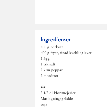
Ingredienser
300 g nötkött
400 g fryst, tinad kycklinglever
1 ägg
1 tsk salt
2 krm peppar
2 morötter
sås:
2 1/2 dl Norrmejerier
Matlagningsgrädde
soja