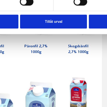
Tillåt urval
fil
Päronfil 2,7%
Skogsbärsfil
0g
1000g
2,7% 1000g