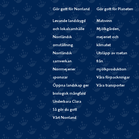
Gör gott för Norrland
Gör gott för Planeten
Levande landsbygd
Matsvinn
och lokalsamhälle
Mjölkgården,
Norrländsk
mejeriet och
omställning
klimatet
Norrländsk
Utsläpp av metan
samverkan
från
Norrmejerier
mjölkproduktion
sponsrar
Våra förpackningar
Öppna landskap ger
Våra transporter
biologisk mångfald
Underbara Clara
Så gör du gott
Vårt Norrland