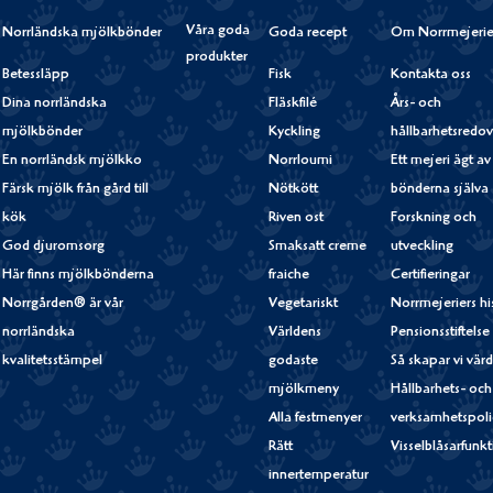
Våra goda
Norrländska mjölkbönder
Goda recept
Om Norrmejerie
produkter
Betessläpp
Fisk
Kontakta oss
Dina norrländska
Fläskfilé
Års- och
mjölkbönder
Kyckling
hållbarhetsredov
En norrländsk mjölkko
Norrloumi
Ett mejeri ägt av
Färsk mjölk från gård till
Nötkött
bönderna själva
kök
Riven ost
Forskning och
God djuromsorg
Smaksatt creme
utveckling
Här finns mjölkbönderna
fraiche
Certifieringar
Norrgården® är vår
Vegetariskt
Norrmejeriers hi
norrländska
Världens
Pensionsstiftelse
kvalitetsstämpel
godaste
Så skapar vi vär
mjölkmeny
Hållbarhets- och
Alla festmenyer
verksamhetspoli
Rätt
Visselblåsarfunk
innertemperatur