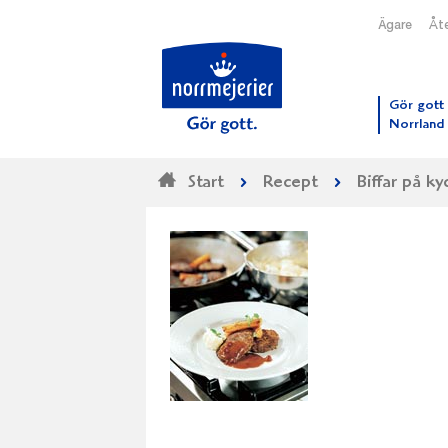
Ägare
Åte
Till N
Gör gott 
Norrland
Start
Recept
Biffar på k