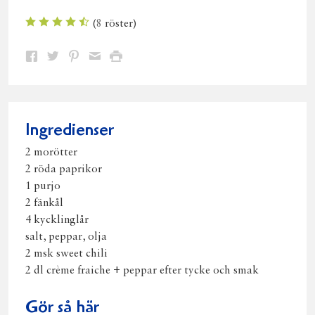
(
8
röster)
Dela
Dela
Dela
Dela
Skriv
på
på
på
via
ut
Facebook
Twitter
Pinterest
e-
post
Ingredienser
2 morötter
2 röda paprikor
1 purjo
2 fänkål
4 kycklinglår
salt, peppar, olja
2 msk sweet chili
2 dl crème fraiche + peppar efter tycke och smak
Gör så här