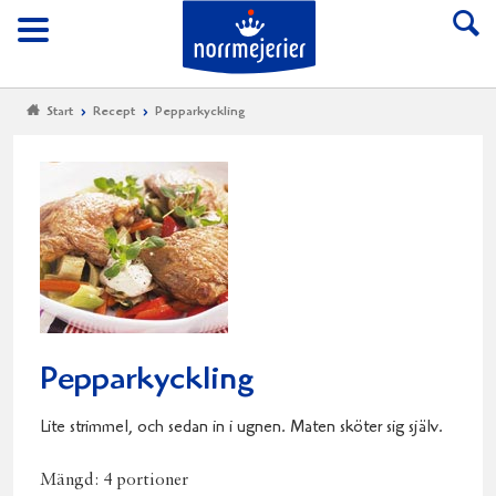
Till Norrmejerier start
Meny
Start
Recept
Pepparkyckling
Pepparkyckling
Lite strimmel, och sedan in i ugnen. Maten sköter sig själv.
Mängd:
4 portioner