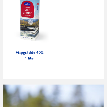
Vispgrädde 40%
1 liter