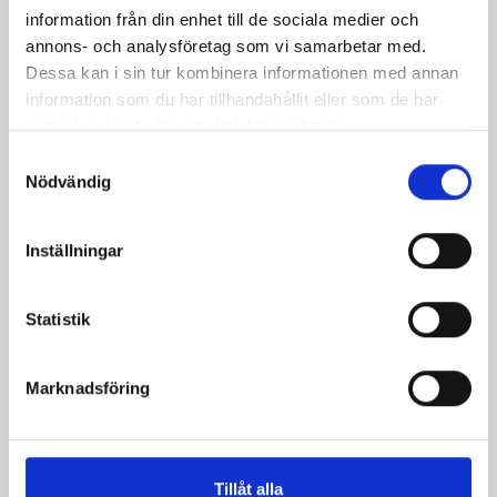
jordärtskockor
information från din enhet till de sociala medier och
annons- och analysföretag som vi samarbetar med.
Dessa kan i sin tur kombinera informationen med annan
information som du har tillhandahållit eller som de har
samlat in när du har använt deras tjänster.
Samtyckesval
Nödvändig
Inställningar
Statistik
Rotsaksgratäng med
Paprikor med ris-
kassler
och svampfyllning
Marknadsföring
Tillåt alla