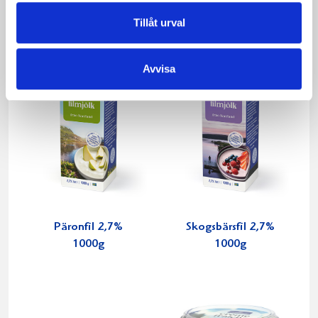
Tillåt urval
Avvisa
Päronfil 2,7%
Skogsbärsfil 2,7%
1000g
1000g