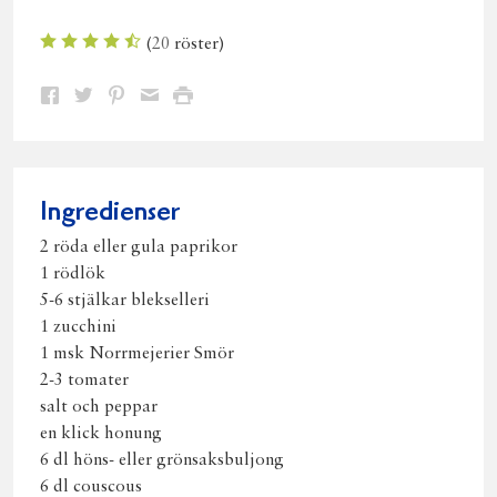
(
20
röster)
Dela
Dela
Dela
Dela
Skriv
på
på
på
via
ut
Facebook
Twitter
Pinterest
e-
post
Ingredienser
2 röda eller gula paprikor
1 rödlök
5-6 stjälkar blekselleri
1 zucchini
1 msk Norrmejerier Smör
2-3 tomater
salt och peppar
en klick honung
6 dl höns- eller grönsaksbuljong
6 dl couscous