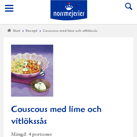
Till Norrmejerier start
Meny
Start
Recept
Couscous med lime och vitlökssås
Couscous med lime och
vitlökssås
Mängd:
4 portioner