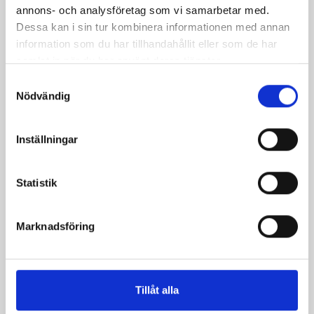
annons- och analysföretag som vi samarbetar med.
Dessa kan i sin tur kombinera informationen med annan
information som du har tillhandahållit eller som de har
Produkter i receptet:
samlat in när du har använt deras tjänster.
Samtyckesval
Nödvändig
Inställningar
Statistik
Marknadsföring
Mellanmjölk
Jordgubbsfil 2,7%
Tillåt alla
1,5% laktosfri 3dl
1000g