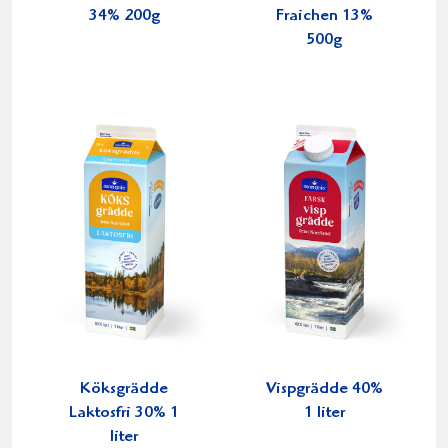
34% 200g
Fraichen 13%
500g
Köksgrädde
Vispgrädde 40%
Laktosfri 30% 1
1 liter
liter