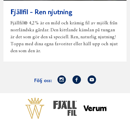
Fjällfil - Ren njutning
Fjällfil® 4,2% är en mild och krämig fil av mjölk från
norrländska gårdar. Den kittlande känslan på tungan
är det som gör den så speciell. Ren, naturlig njutning!
Toppa med dina egna favoriter eller häll upp och njut
den som den är.
Norrmejerier
Facebook
Youtube
Följ oss:
på
Instagram
Västerbottensost
Fjällfil
Verum
Start
Gör gott för
Gör gott för
Norrländska
Våra
Goda 
Norrland
Planeten
mjölkbönder
goda
Fisk
produkter