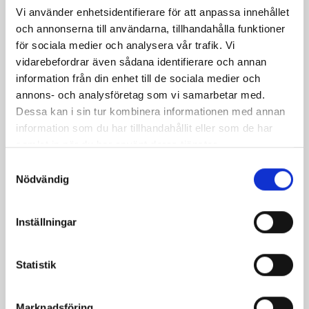
Vi använder enhetsidentifierare för att anpassa innehållet
och annonserna till användarna, tillhandahålla funktioner
för sociala medier och analysera vår trafik. Vi
vidarebefordrar även sådana identifierare och annan
information från din enhet till de sociala medier och
Krämig pastasallad
Primörpaj
annons- och analysföretag som vi samarbetar med.
med sweet
Dessa kan i sin tur kombinera informationen med annan
chilidressing
information som du har tillhandahållit eller som de har
samlat in när du har använt deras tjänster.
Samtyckesval
Nödvändig
Inställningar
Produkter i receptet:
Statistik
Marknadsföring