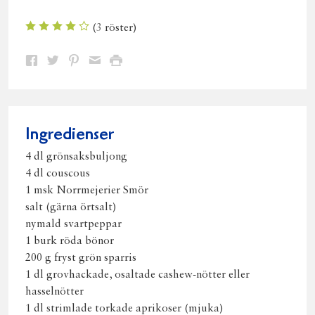
(
3
röster)
Dela
Dela
Dela
Dela
Skriv
på
på
på
via
ut
Facebook
Twitter
Pinterest
e-
post
Ingredienser
4 dl grönsaksbuljong
4 dl couscous
1 msk Norrmejerier Smör
salt (gärna örtsalt)
nymald svartpeppar
1 burk röda bönor
200 g fryst grön sparris
1 dl grovhackade, osaltade cashew-nötter eller
hasselnötter
1 dl strimlade torkade aprikoser (mjuka)