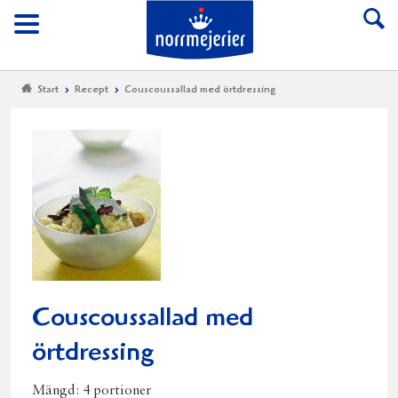
Till Norrmejerier start
Meny
Start
Recept
Couscoussallad med örtdressing
Couscoussallad med
örtdressing
Mängd:
4 portioner