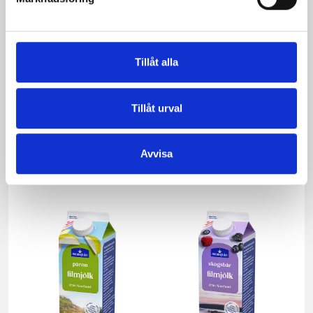
Tillåt alla
Tillåt urval
Mellanmjölk
Jordgubbsfil 2,7%
1,5% laktosfri 3dl
1000g
Avvisa