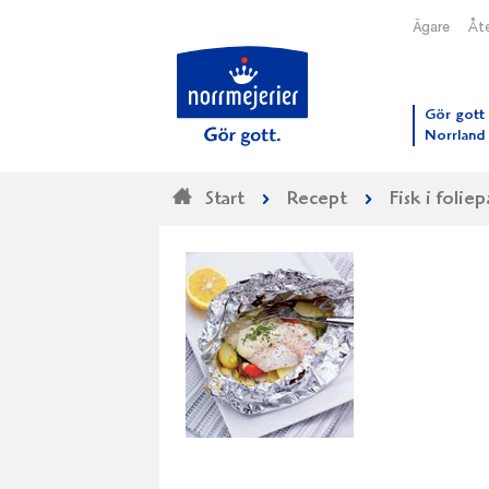
Ägare
Åte
Till N
Gör gott 
Norrland
Start
Recept
Fisk i folie