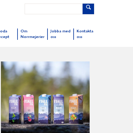
oda
Om
Jobba med
Kontakta
ecept
Norrmejerier
oss
oss