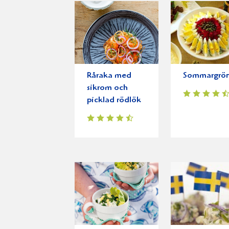
Råraka med
Sommargrön 
sikrom och
picklad rödlök