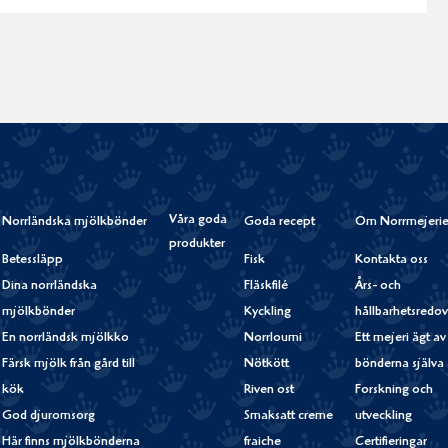
Våra goda
Norrländska mjölkbönder
Goda recept
Om Norrmejerie
produkter
Betessläpp
Fisk
Kontakta oss
Dina norrländska
Fläskfilé
Års- och
mjölkbönder
Kyckling
hållbarhetsredov
En norrländsk mjölkko
Norrloumi
Ett mejeri ägt av
Färsk mjölk från gård till
Nötkött
bönderna själva
kök
Riven ost
Forskning och
God djuromsorg
Smaksatt creme
utveckling
Här finns mjölkbönderna
fraiche
Certifieringar