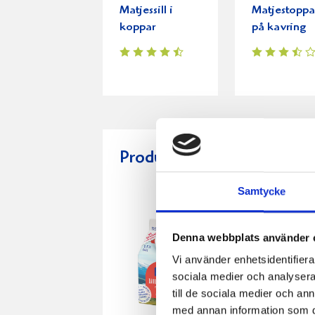
Matjessill i
Matjestoppa
koppar
på kavring
Produkter i receptet:
Samtycke
Denna webbplats använder 
Vi använder enhetsidentifierar
sociala medier och analysera 
till de sociala medier och a
med annan information som du 