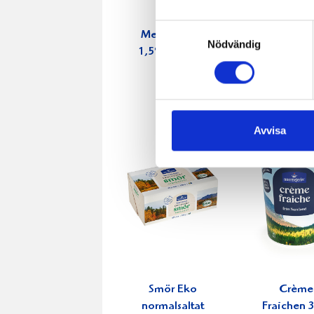
Samtyckesval
Mellanmjölk
Jordgubbs
Nödvändig
1,5% laktosfri
2,7% 100
3dl
Avvisa
Smör Eko
Crème
normalsaltat
Fraichen 