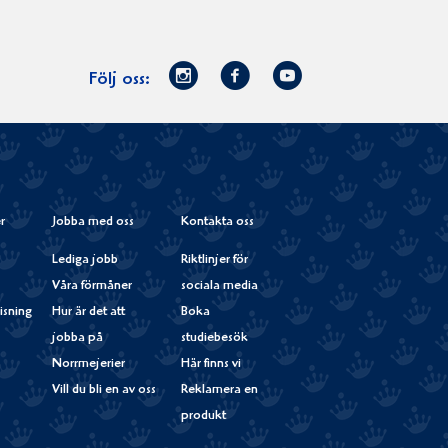
Norrmejerier
Facebook
Youtube
Följ oss:
på
Instagram
r
Jobba med oss
Kontakta oss
Lediga jobb
Riktlinjer för
Våra förmåner
sociala media
isning
Hur är det att
Boka
jobba på
studiebesök
Norrmejerier
Här finns vi
Vill du bli en av oss
Reklamera en
produkt