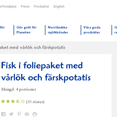
rförsäljare
Press
Produkter
English
orrmejerier startsida
för
Gör gott för
Norrländska
Våra goda
G
Planeten
mjölkbönder
produkter
r
paket med vårlök och färskpotatis
Fisk i foliepaket med
vårlök och färskpotatis
Mängd:
4 portioner
(
30
röster)
Dela
Dela
Dela
Dela
Skriv