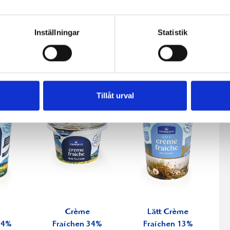
fil
Päronfil 2,7%
Skogsbärsfil
Inställningar
Statistik
0g
1000g
2,7% 1000g
Tillåt urval
Crème
Lätt Crème
34%
Fraichen 34%
Fraichen 13%