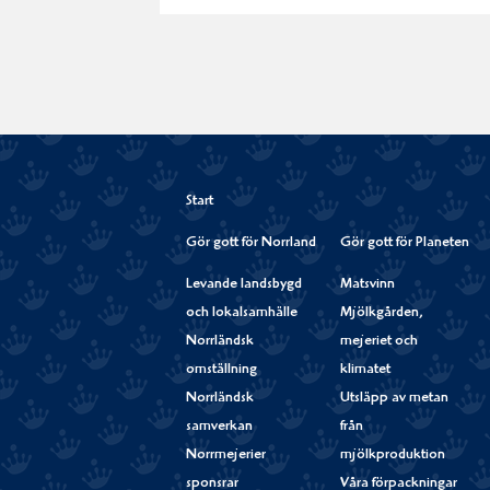
Start
Gör gott för Norrland
Gör gott för Planeten
Levande landsbygd
Matsvinn
och lokalsamhälle
Mjölkgården,
Norrländsk
mejeriet och
omställning
klimatet
Norrländsk
Utsläpp av metan
samverkan
från
Norrmejerier
mjölkproduktion
sponsrar
Våra förpackningar