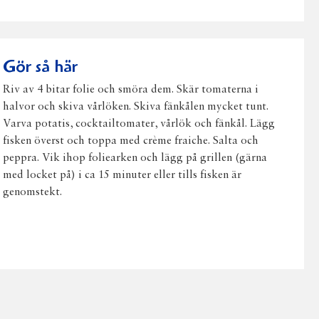
på
på
på
via
ut
Facebook
Twitter
Pinterest
e-
post
Gör så här
Riv av 4 bitar folie och smöra dem. Skär tomaterna i
halvor och skiva vårlöken. Skiva fänkålen mycket tunt.
Varva potatis, cocktailtomater, vårlök och fänkål. Lägg
fisken överst och toppa med crème fraiche. Salta och
peppra. Vik ihop foliearken och lägg på grillen (gärna
med locket på) i ca 15 minuter eller tills fisken är
genomstekt.