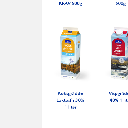
KRAV 500g
500g
Köksgrädde
Vispgräd
Laktosfri 30%
40% 1 lit
1 liter