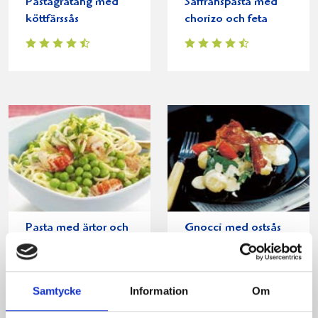
Pastagratäng med
Saffranspasta med
köttfärssås
chorizo och feta
Pasta med ärtor och
Gnocci med ostsås
kräftstjärtar
och bacon
Samtycke
Information
Om