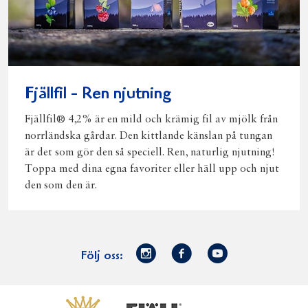
Fjällfil - Ren njutning
Fjällfil® 4,2% är en mild och krämig fil av mjölk från
norrländska gårdar. Den kittlande känslan på tungan
är det som gör den så speciell. Ren, naturlig njutning!
Toppa med dina egna favoriter eller häll upp och njut
den som den är.
Norrmejerier
Facebook
Youtube
Följ oss:
på
Instagram
Västerbottensost
Fjällfil
Verum