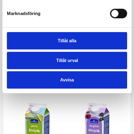
Marknadsföring
Tillåt alla
Tillåt urval
Mellanmjölk
Jordgubbsfil 2,7%
1,5% laktosfri 3dl
1000g
Avvisa