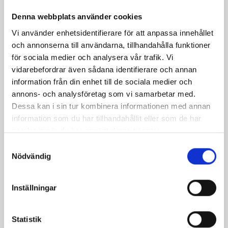
Denna webbplats använder cookies
Vi använder enhetsidentifierare för att anpassa innehållet
och annonserna till användarna, tillhandahålla funktioner
för sociala medier och analysera vår trafik. Vi
vidarebefordrar även sådana identifierare och annan
information från din enhet till de sociala medier och
annons- och analysföretag som vi samarbetar med.
Pasta med lövbiff
Krämig spaghetti
Dessa kan i sin tur kombinera informationen med annan
och ädelost
information som du har tillhandahållit eller som de har
samlat in när du har använt deras tjänster.
Samtyckesval
Nödvändig
Inställningar
Produkter i receptet:
Statistik