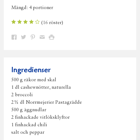
Mängd:
4 portioner
(
16
röster)
Dela
Dela
Dela
Dela
Skriv
på
på
på
via
ut
Facebook
Twitter
Pinterest
e-
post
Ingredienser
500 g räkor med skal
1 dl cashewnötter, naturella
2 broccoli
2½ dl Norrmejerier Pastagrädde
500 g äggnudlar
2 finhackade vitlöksklyftor
1 finhackad chili
salt och peppar