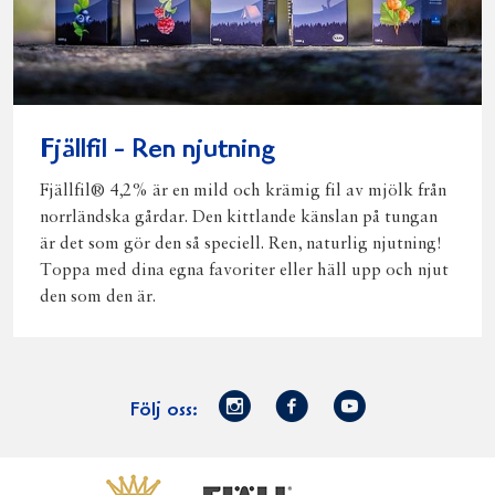
Fjällfil - Ren njutning
Fjällfil® 4,2% är en mild och krämig fil av mjölk från
norrländska gårdar. Den kittlande känslan på tungan
är det som gör den så speciell. Ren, naturlig njutning!
Toppa med dina egna favoriter eller häll upp och njut
den som den är.
Norrmejerier
Facebook
Youtube
Följ oss:
på
Instagram
Västerbottensost
Fjällfil
Verum