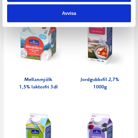
Avvisa
Mellanmjölk
Jordgubbsfil 2,7%
1,5% laktosfri 3dl
1000g