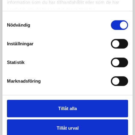
information som du har tillhandahållit eller som de har
samlat in när du har använt deras tjänster.
Samtyckesval
Nödvändig
Inställningar
Statistik
TV 4-Peters älgskav
Oxrulader
Marknadsföring
Tillåt alla
Produkter i receptet:
Tillåt urval