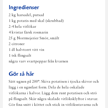
post
Ingredienser
2 kg harsadel, putsad
1 kg potatis med skal (skrubbad)
2-4 hela vitlökar
4 kvistar färsk rosmarin
25 g Norrmejerier Smör, smält
2 citroner
1 dl halvtorrt vitt vin
1 tsk flingsalt
några varv svartpeppar från kvarnen
Gör så här
Sätt ugnen på 200°. Skiva potatisen i tjocka skivor och
lägg i en ugnsfast form. Dela de hela oskalade
vitlökarna i halvor. Lägg dem runt potatisen och strö
på flingsalt. Skär några skalade vitlöksklyftor i stavar.
Gör fina snitt i köttet och stick in vitlöksstavarna och