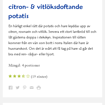
citron- & vitlöksdoftande
potatis
En härligt enkel rätt där potatis och hare kryddas upp av
citron, rosmarin och vitlök. Servera ett stort lantbröd till och
låt gästerna doppa i stekskyn. Inspirationen till rätten
kommer från en vän som bott i norra Italien där hare är
husmanskost. Om det är svårt att få tag på hare så går det
bra med ren- rådjur- eller hjort.
Mängd:
4 portioner
(
19
röster)
Dela
Dela
Dela
Dela
Skriv
på
på
på
via
ut
Facebook
Twitter
Pinterest
e-