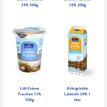
34% 500g
34% 200g
Lätt Crème
Köksgrädde
Fraichen 13%
Laktosfri 30% 1
500g
liter