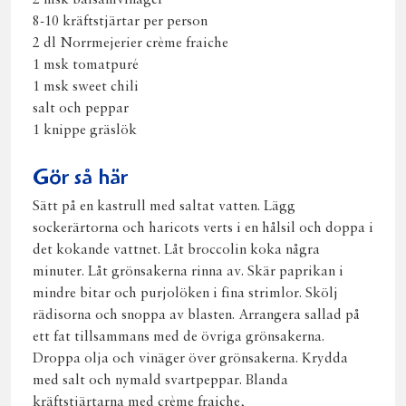
2 msk balsamvinäger
8-10 kräftstjärtar per person
2 dl Norrmejerier crème fraiche
1 msk tomatpuré
1 msk sweet chili
salt och peppar
1 knippe gräslök
Gör så här
Sätt på en kastrull med saltat vatten. Lägg
sockerärtorna och haricots verts i en hålsil och doppa i
det kokande vattnet. Låt broccolin koka några
minuter. Låt grönsakerna rinna av. Skär paprikan i
mindre bitar och purjolöken i fina strimlor. Skölj
rädisorna och snoppa av blasten. Arrangera sallad på
ett fat tillsammans med de övriga grönsakerna.
Droppa olja och vinäger över grönsakerna. Krydda
med salt och nymald svartpeppar. Blanda
kräftstjärtarna med crème fraiche,