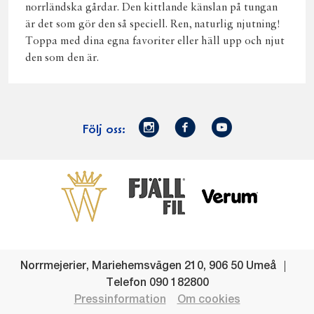
norrländska gårdar. Den kittlande känslan på tungan
är det som gör den så speciell. Ren, naturlig njutning!
Toppa med dina egna favoriter eller häll upp och njut
den som den är.
Norrmejerier
Facebook
Youtube
Följ oss:
på
Instagram
Västerbottensost
Fjällfil
Verum
Start
Gör gott för
Gör gott för
Norrländska
Våra
Goda 
Norrland
Planeten
mjölkbönder
goda
Fisk
produkter
Levande
Matsvinn
Betessläpp
Fläskf
Norrmejerier
,
Mariehemsvägen 210
,
906 50
Umeå
landsbygd
Mjölkgården,
Dina
Kyckl
Telefon
090 182800
och
mejeriet och
norrländska
Norrl
Pressinformation
Om cookies
lokalsamhälle
klimatet
mjölkbönder
Nötkö