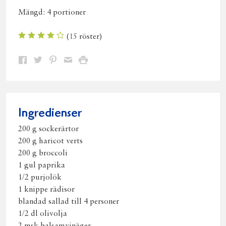
Mängd:
4 portioner
(
15
röster)
Dela
Dela
Dela
Dela
Skriv
på
på
på
via
ut
Facebook
Twitter
Pinterest
e-
post
Ingredienser
200 g sockerärtor
200 g haricot verts
200 g broccoli
1 gul paprika
1/2 purjolök
1 knippe rädisor
blandad sallad till 4 personer
1/2 dl olivolja