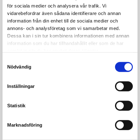
för sociala medier och analysera vår trafik. Vi
vidarebefordrar även sådana identifierare och annan
information från din enhet till de sociala medier och
annons- och analysföretag som vi samarbetar med.
Caesarsallad med
Indisk gryta med
Dessa kan i sin tur kombinera informationen med annan
grillad kyckling
smak av spiskummin
information som du har tillhandahållit eller som de har
samlat in när du har använt deras tjänster.
Samtyckesval
Nödvändig
Inställningar
Produkter i receptet:
Statistik
Marknadsföring