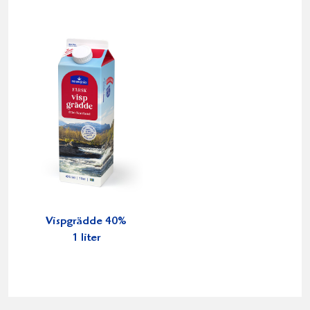
Vispgrädde 40%
1 liter