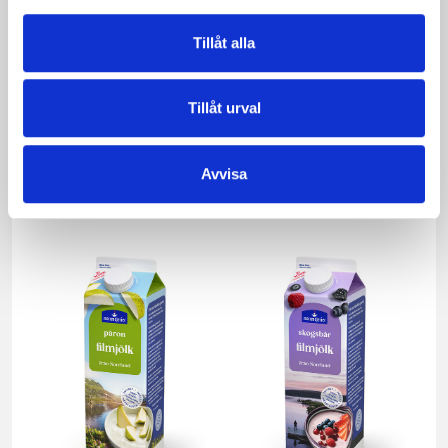
Tillåt alla
Tillåt urval
Mellanmjölk
Jordgubbsfil 2,7%
1,5% laktosfri 3dl
1000g
Avvisa