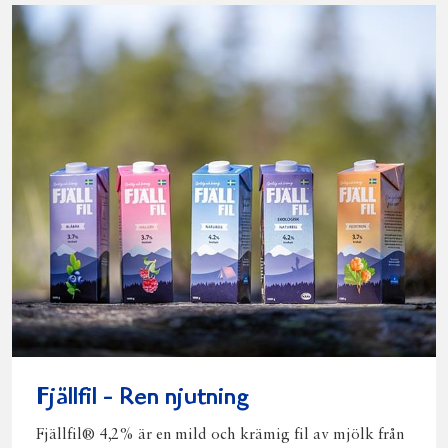
Fjällfil - Ren njutning
Fjällfil® 4,2% är en mild och krämig fil av mjölk från