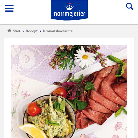
Till Norrmejerier start
Meny
Start
Recept
Kronärtskocksröra