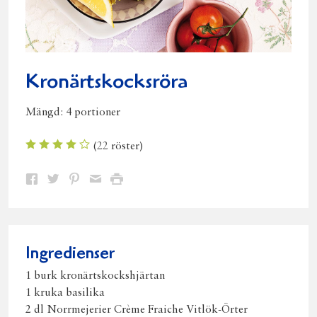
Kronärtskocksröra
Mängd:
4 portioner
(
22
röster)
Dela
Dela
Dela
Dela
Skriv
på
på
på
via
ut
Facebook
Twitter
Pinterest
e-
post
Ingredienser
1 burk kronärtskockshjärtan
1 kruka basilika
2 dl Norrmejerier Crème Fraiche Vitlök-Örter