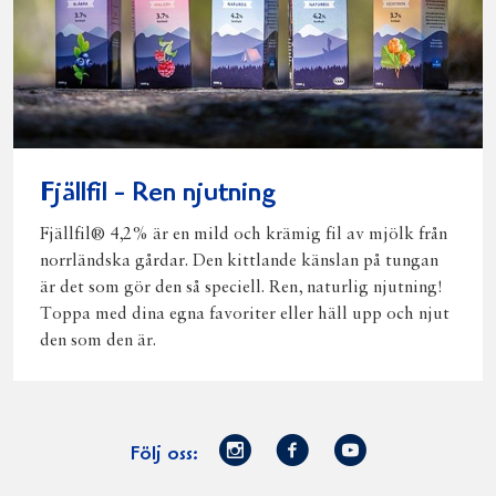
Fjällfil - Ren njutning
Fjällfil® 4,2% är en mild och krämig fil av mjölk från
norrländska gårdar. Den kittlande känslan på tungan
är det som gör den så speciell. Ren, naturlig njutning!
Toppa med dina egna favoriter eller häll upp och njut
den som den är.
Norrmejerier
Facebook
Youtube
Följ oss:
på