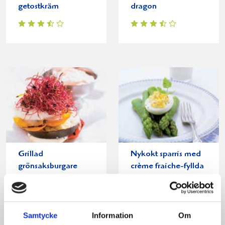
getostkräm
dragon
Grillad
Nykokt sparris med
grönsaksburgare
crème fraiche-fyllda
toppad med
ägg
mozzarella
Samtycke
Information
Om