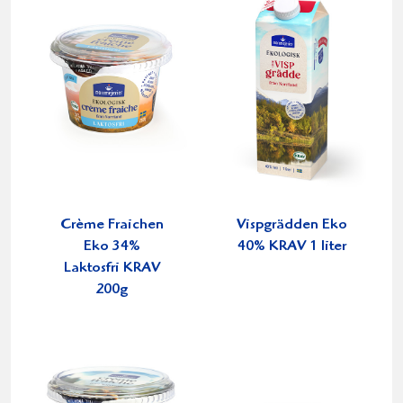
Crème Fraichen
Vispgrädden Eko
Eko 34%
40% KRAV 1 liter
Laktosfri KRAV
200g