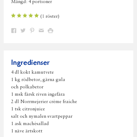
Mängd:
4 portioner
(
1
röster)
Dela
Dela
Dela
Dela
Skriv
på
på
på
via
ut
Facebook
Twitter
Pinterest
e-
post
Ingredienser
4 dl kokt kamutvete
1 kg rödbetor, gärna gula
och polkabetor
1 msk färsk riven ingefära
2 dl Norrmejerier crème fraiche
1 tsk citronjuice
salt och nymalen svartpeppar
1 ask machésallad
1 näve ärtskott