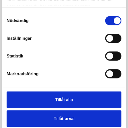
Produkter i receptet:
samlat in när du har använt deras tjänster.
Samtyckesval
Nödvändig
Inställningar
Statistik
Marknadsföring
Mellanmjölk
Jordgubbsfil 2,7%
1,5% laktosfri 3dl
1000g
Tillåt alla
Tillåt urval