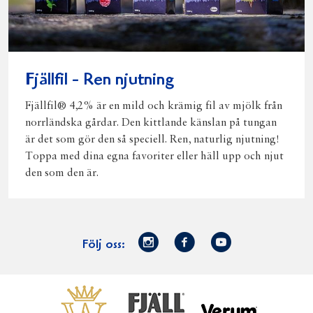
Fjällfil - Ren njutning
Fjällfil® 4,2% är en mild och krämig fil av mjölk från
norrländska gårdar. Den kittlande känslan på tungan
är det som gör den så speciell. Ren, naturlig njutning!
Toppa med dina egna favoriter eller häll upp och njut
den som den är.
Norrmejerier
Facebook
Youtube
Följ oss:
på
Instagram
Västerbottensost
Fjällfil
Verum
Start