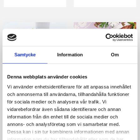
Samtycke
Information
Om
Nykokt sparris med
Kronärtskocksröra
Denna webbplats använder cookies
crème fraiche-fyllda
Vi använder enhetsidentifierare för att anpassa innehållet
ägg
och annonserna till användarna, tillhandahålla funktioner
för sociala medier och analysera vår trafik. Vi
vidarebefordrar även sådana identifierare och annan
information från din enhet till de sociala medier och
annons- och analysföretag som vi samarbetar med.
Dessa kan i sin tur kombinera informationen med annan
information som du har tillhandahållit eller som de har