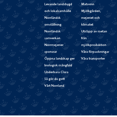
Levande landsbygd
Matsvinn
och lokalsamhälle
Mjölkgården,
Norrländsk
mejeriet och
omställning
klimatet
Norrländsk
Utsläpp av metan
samverkan
från
Norrmejerier
mjölkproduktion
sponsrar
Våra förpackningar
Öppna landskap ger
Våra transporter
biologisk mångfald
Underbara Clara
Så gör du gott
Vårt Norrland