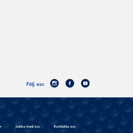
Norrmejerier
Facebook
Youtube
Följ oss:
på
Instagram
r
Jobba med oss
Kontakta oss