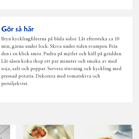
på
på
på
via
ut
Facebook
Twitter
Pinterest
e-
post
Gör så här
Bryn kycklingfiléerna på båda sidor. Låt eftersteka ca 10
min, gärna under lock. Skiva under tiden svampen. Fräs
den i en klick smör. Pudra på mjölet och häll på grädden.
Låt såsen koka ihop ett par minuter och smaka av med
soja, salt och peppar. Servera stuvning och kyckling med
pressad potatis. Dekorera med tomatskiva och
persiljekvist.