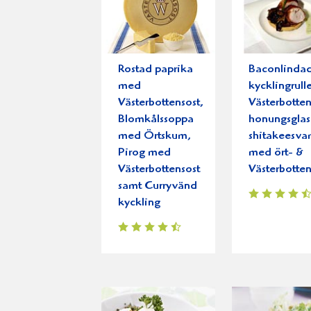
Rostad paprika
Baconlinda
med
kycklingrull
Västerbottensost,
Västerbotten
Blomkålssoppa
honungsglas
med Örtskum,
shitakeesv
Pirog med
med ört- &
Västerbottensost
Västerbotten
samt Curryvänd
kyckling