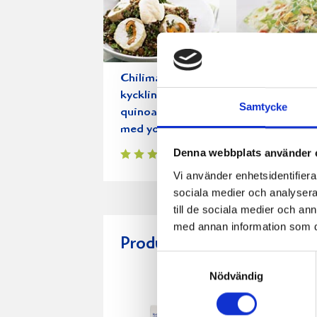
Chilimarinerad
Caesarsalla
kyckling- och
med grillad
Samtycke
quinoasallad
kyckling
med yoghurtsås
Denna webbplats använder 
Vi använder enhetsidentifierar
sociala medier och analysera 
till de sociala medier och a
med annan information som du 
Produkter i receptet:
Samtyckesval
Nödvändig