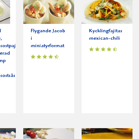
d
Flygande Jacob
Kycklingfajitas
e,
i
mexican-chili
sostpaj,
miniatyrformat
erad
amp
sostsås