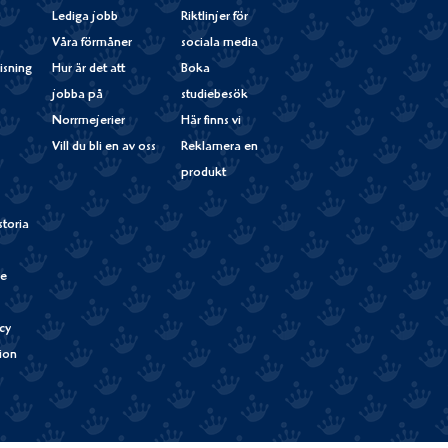
Lediga jobb
Riktlinjer för
Våra förmåner
sociala media
isning
Hur är det att
Boka
jobba på
studiebesök
Norrmejerier
Här finns vi
Vill du bli en av oss
Reklamera en
produkt
storia
de
cy
tion