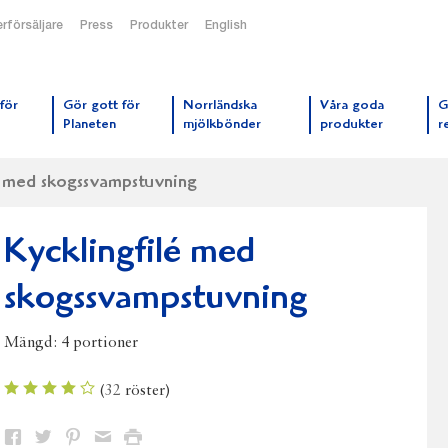
rförsäljare
Press
Produkter
English
orrmejerier startsida
för
Gör gott för
Norrländska
Våra goda
G
Planeten
mjölkbönder
produkter
r
é med skogssvampstuvning
Kycklingfilé med
skogssvampstuvning
Mängd:
4 portioner
(
32
röster)
Dela
Dela
Dela
Dela
Skriv