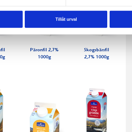
Tillåt urval
fil
Päronfil 2,7%
Skogsbärsfil
0g
1000g
2,7% 1000g