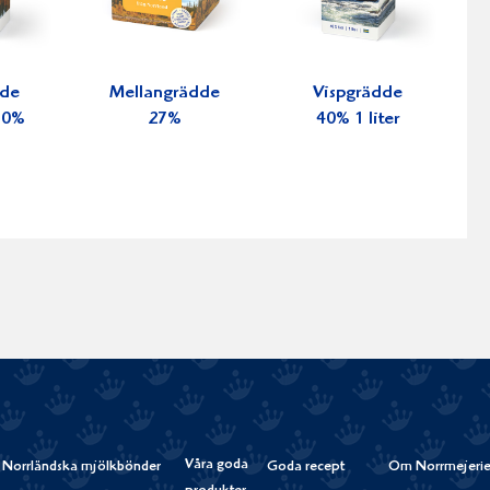
dde
Mellangrädde
Vispgrädde
 30%
27%
40% 1 liter
Våra goda
Norrländska mjölkbönder
Goda recept
Om Norrmejerie