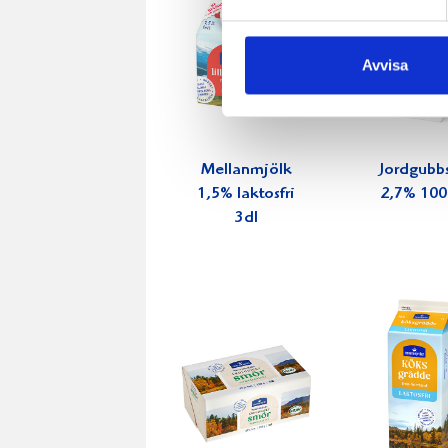
Avvisa
Mellanmjölk
Jordgubbs
1,5% laktosfri
2,7% 100
3dl