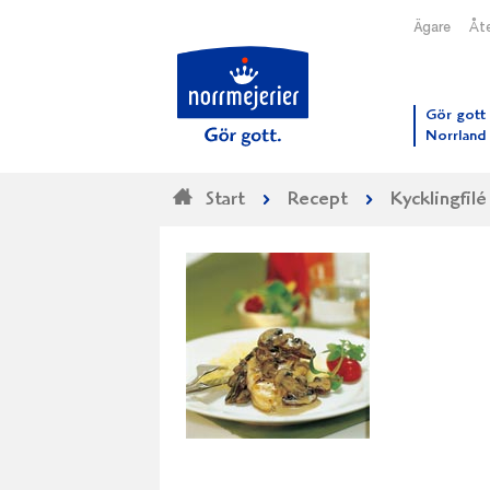
Ägare
Åte
Till N
Gör gott 
Norrland
Start
Recept
Kycklingfil