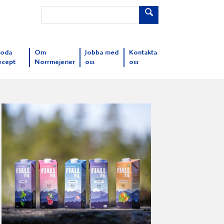
oda
Om
Jobba med
Kontakta
ecept
Norrmejerier
oss
oss