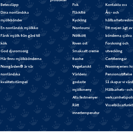
produkter
Betessläpp
Fisk
Kontakta oss
Dina norrländska
Fläskfilé
Års- och
mjölkbönder
Kyckling
hållbarhetsredov
En norrländsk mjölkko
Norrloumi
Ett mejeri ägt av
Färsk mjölk från gård till
Nötkött
bönderna själva
kök
Riven ost
Forskning och
God djuromsorg
Smaksatt creme
utveckling
Här finns mjölkbönderna
fraiche
Certifieringar
Norrgården® är vår
Vegetariskt
Norrmejeriers hi
norrländska
Världens
Pensionsstiftelse
kvalitetsstämpel
godaste
Så skapar vi vär
mjölkmeny
Hållbarhets- och
Alla festmenyer
verksamhetspoli
Rätt
Visselblåsarfunk
innertemperatur