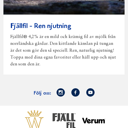
Fjällfil - Ren njutning
Fjällfil® 4,2% är en mild och krämig fil av mjölk från
norrländska gårdar. Den kittlande känslan på tungan
är det som gör den så speciell. Ren, naturlig njutning!
Toppa med dina egna favoriter eller häll upp och njut
den som den är.
Norrmejerier
Facebook
Youtube
Följ oss:
på
Instagram
Västerbottensost
Fjällfil
Verum
Start
Gör gott för
Gör gott för
Norrländska
Våra
Goda 