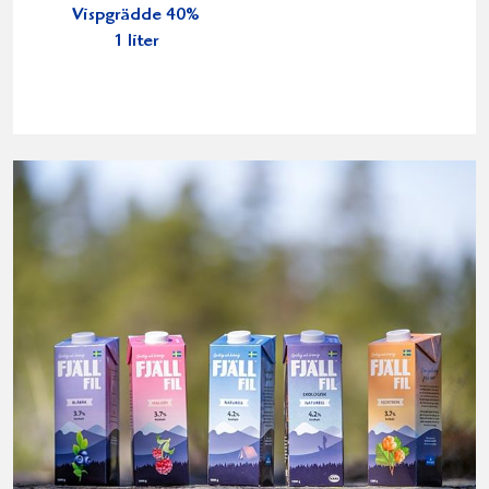
Vispgrädde 40%
1 liter