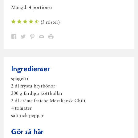
Mängd:
4 portioner
(
3
röster)
Dela
Dela
Dela
Dela
Skriv
på
på
på
via
ut
Facebook
Twitter
Pinterest
e-
post
Ingredienser
spagetti
2 dl frysta brytbönor
200 g färdiga köttbullar
2 dl crème fraiche Mexikansk-Chili
4 tomater
salt och peppar
Gör så här