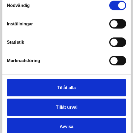
Nödvändig
Kaffebrownies med
Hallontigerkaka
Inställningar
nötter
Statistik
Marknadsföring
Tillåt alla
Tillåt urval
Kolakaka med
Mörk chokladkaka
valnötter
Avvisa