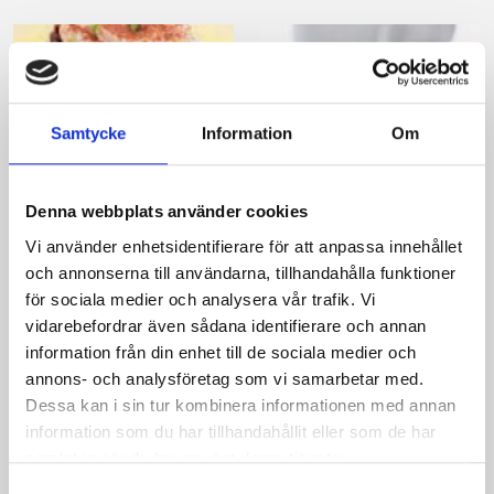
Samtycke
Information
Om
Denna webbplats använder cookies
Brownies med
Äppel- och
grädde och banan
mandelpaj
Vi använder enhetsidentifierare för att anpassa innehållet
och annonserna till användarna, tillhandahålla funktioner
för sociala medier och analysera vår trafik. Vi
vidarebefordrar även sådana identifierare och annan
information från din enhet till de sociala medier och
annons- och analysföretag som vi samarbetar med.
Dessa kan i sin tur kombinera informationen med annan
information som du har tillhandahållit eller som de har
samlat in när du har använt deras tjänster.
Samtyckesval