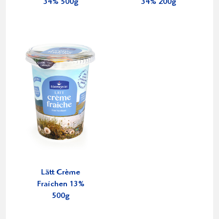
34% 500g
34% 200g
Lätt Crème
Fraichen 13%
500g