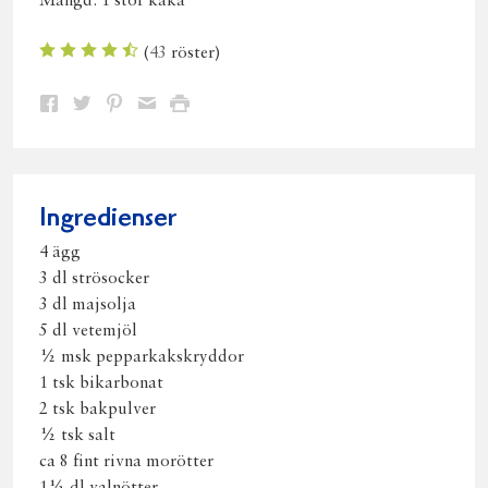
Mängd:
1 stor kaka
(
43
röster)
Dela
Dela
Dela
Dela
Skriv
på
på
på
via
ut
Facebook
Twitter
Pinterest
e-
post
Ingredienser
4 ägg
3 dl strösocker
3 dl majsolja
5 dl vetemjöl
½ msk pepparkakskryddor
1 tsk bikarbonat
2 tsk bakpulver
½ tsk salt
ca 8 fint rivna morötter