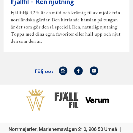
Fjällfil - Ren njutning
Fjällfil® 4,2% är en mild och krämig fil av mjölk från
norrländska gårdar. Den kittlande känslan på tungan
är det som gör den så speciell. Ren, naturlig njutning!
Toppa med dina egna favoriter eller häll upp och njut
den som den är.
Norrmejerier
Facebook
Youtube
Följ oss:
på
Instagram
Västerbottensost
Fjällfil
Verum
Start
Gör gott för
Gör gott för
Norrländska
Våra
Goda 
Norrland
Planeten
mjölkbönder
goda
Fisk
produkter
Levande
Matsvinn
Betessläpp
Fläskf
Norrmejerier
,
Mariehemsvägen 210
,
906 50
Umeå
landsbygd
Mjölkgården,
Dina