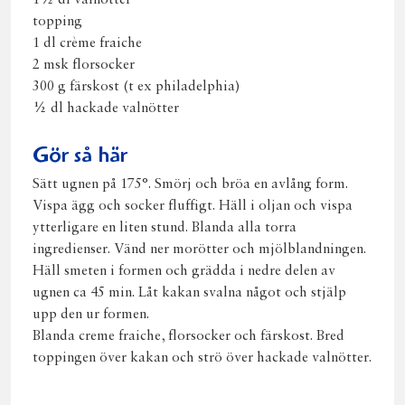
1½ dl valnötter
topping
1 dl crème fraiche
2 msk florsocker
300 g färskost (t ex philadelphia)
½ dl hackade valnötter
Gör så här
Sätt ugnen på 175°. Smörj och bröa en avlång form.
Vispa ägg och socker fluffigt. Häll i oljan och vispa
ytterligare en liten stund. Blanda alla torra
ingredienser. Vänd ner morötter och mjölblandningen.
Häll smeten i formen och grädda i nedre delen av
ugnen ca 45 min. Låt kakan svalna något och stjälp
upp den ur formen.
Blanda creme fraiche, florsocker och färskost. Bred
toppingen över kakan och strö över hackade valnötter.