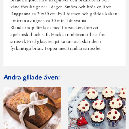
Blanda mjölet med bakpulver och bikarbonat och
vänd försiktigt ner i degen. Smöra och bröa en liten
långpanna ca 20x30 cm. Fyll formen och grädda kakan
i mitten av ugnen ca 30 min. Låt svalna.
Blanda ihop färskost med florsocker, finrivet
apelsinskal och saft. Hacka tranbären till ett fint
strössel. Bred glasyren på kakan och skär den i
fyrkantiga bitar. Toppa med tranbärsströsslet.
Andra gillade även: