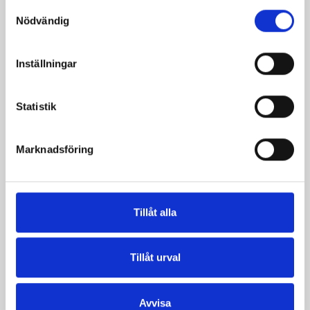
Samtyckesval
Nödvändig
Saffransmuffins med
Inställningar
aprikoser och
mandelmassa
Statistik
Marknadsföring
Produkter i receptet:
Tillåt alla
Tillåt urval
Avvisa