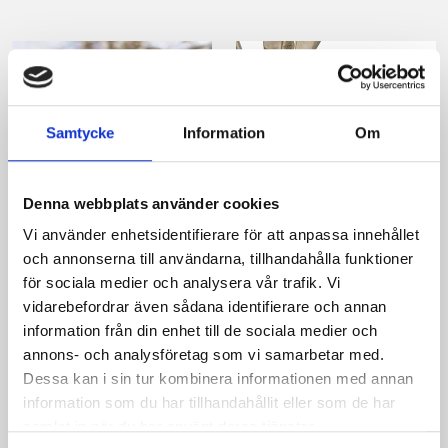
Samtycke
Information
Om
Denna webbplats använder cookies
Mjuk pepparkaka
Pepparkaksmuffins
Vi använder enhetsidentifierare för att anpassa innehållet
med tranbär
och annonserna till användarna, tillhandahålla funktioner
för sociala medier och analysera vår trafik. Vi
vidarebefordrar även sådana identifierare och annan
information från din enhet till de sociala medier och
annons- och analysföretag som vi samarbetar med.
Dessa kan i sin tur kombinera informationen med annan
information som du har tillhandahållit eller som de har
samlat in när du har använt deras tjänster.