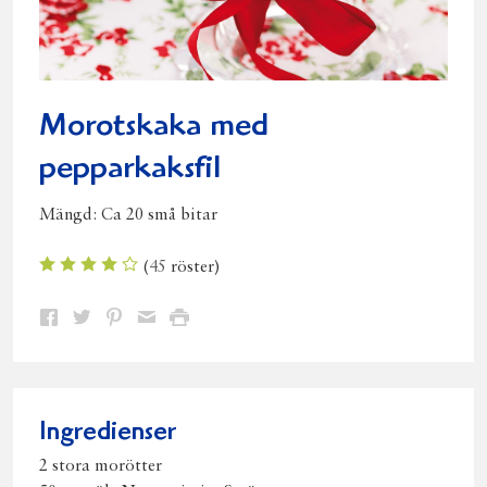
Morotskaka med
pepparkaksfil
Mängd:
Ca 20 små bitar
(
45
röster)
Dela
Dela
Dela
Dela
Skriv
på
på
på
via
ut
Facebook
Twitter
Pinterest
e-
post
Ingredienser
2 stora morötter