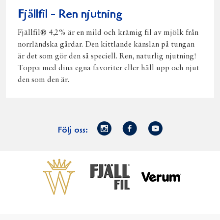
Fjällfil - Ren njutning
Fjällfil® 4,2% är en mild och krämig fil av mjölk från
norrländska gårdar. Den kittlande känslan på tungan
är det som gör den så speciell. Ren, naturlig njutning!
Toppa med dina egna favoriter eller häll upp och njut
den som den är.
Norrmejerier
Facebook
Youtube
Följ oss:
på
Instagram
Västerbottensost
Fjällfil
Verum
Start
Gör gott för
Gör gott för
Norrländska
Våra
Goda 
Norrland
Planeten
mjölkbönder
goda
Fisk
produkter
Levande
Matsvinn
Betessläpp
Fläskf