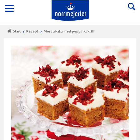
Till Norrmejerier start
Meny
Start
Recept
Morotskaka med pepparkaksfil