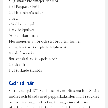
50 g smält Norrmejerier Smör
1 dl Pepparkaksfil
2 dl fint råströsocker
3 ägg
2½ dl vetemjöl
1 tsk bakpulver
½ tsk bikarbonat
Norrmejerier Smör och ströbröd till formen
200 g färskost t ex philadelphiaost
4 msk florsocker
finrivet skal av ½ apelsin och
2 msk saft
1 dl torkade tranbär
Gör så här
Sätt ugnen på 175. Skala och riv morötterna fint. Smält
smöret och blanda med pepparkaksfilen. Häll i sockret
och rör ned äggen ett i taget. Lägg i morötterna.