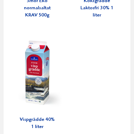
Smör Eko
Köksgrädde
normalsaltat
Laktosfri 30% 1
KRAV 500g
liter
Vispgrädde 40%
1 liter