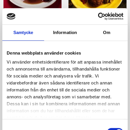
Tomat- och
Älgfärsbergare med
persiljelimpa med
smörstekt svamp
Samtycke
Information
Om
ugnsrostade
grönsaker och
potatismos
Denna webbplats använder cookies
Vi använder enhetsidentifierare för att anpassa innehållet
och annonserna till användarna, tillhandahålla funktioner
för sociala medier och analysera vår trafik. Vi
vidarebefordrar även sådana identifierare och annan
information från din enhet till de sociala medier och
Produkter i receptet:
annons- och analysföretag som vi samarbetar med.
Dessa kan i sin tur kombinera informationen med annan
information som du har tillhandahållit eller som de har
samlat in när du har använt deras tjänster.
Samtyckesval