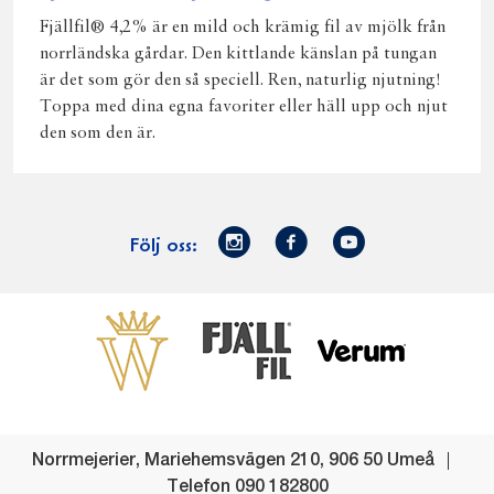
Fjällfil® 4,2% är en mild och krämig fil av mjölk från
norrländska gårdar. Den kittlande känslan på tungan
är det som gör den så speciell. Ren, naturlig njutning!
Toppa med dina egna favoriter eller häll upp och njut
den som den är.
Norrmejerier
Facebook
Youtube
Följ oss:
på
Instagram
Västerbottensost
Fjällfil
Verum
Start
Gör gott för
Gör gott för
Norrländska
Våra
Goda 
Norrland
Planeten
mjölkbönder
goda
Fisk
produkter
Levande
Matsvinn
Betessläpp
Fläskf
Norrmejerier
,
Mariehemsvägen 210
,
906 50
Umeå
landsbygd
Mjölkgården,
Dina
Kyckl
Telefon
090 182800