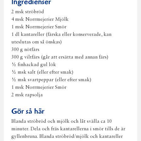
Ingredienser
2 msk ströbröd
4 msk Norrmejerier Mjölk
1 msk Norrmejerier Smör
1 dl kantareller (färska eller konserverade, kan
uteslutas om så önskas)
300 g nötfärs
300 g viltfärs (går att ersätta med annan färs)
½ finhackad gul lök
½ msk salt (eller efter smak)
½ msk svartpeppar (eller efter smak)
1 msk Norrmejerier Smör
2 msk rapsolja
Gör så här
Blanda ströbröd och mjölk och låt svälla ca 10
minuter. Dela och fräs kantarellerna i smör tills de är
gyllenbruna. Blanda ströbröd/mjölk och kantareller