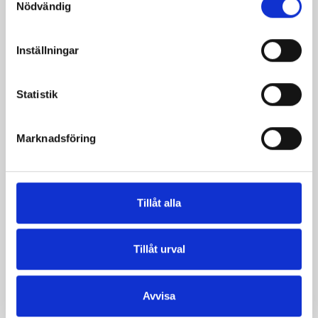
Nödvändig
Inställningar
Statistik
Mjölken Eko 3%
Mellanmjölk
Marknadsföring
KRAV 1 liter
1,5% laktosfri 3dl
Tillåt alla
Tillåt urval
Avvisa