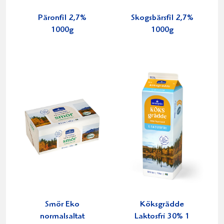
Päronfil 2,7%
Skogsbärsfil 2,7%
1000g
1000g
Smör Eko
Köksgrädde
normalsaltat
Laktosfri 30% 1