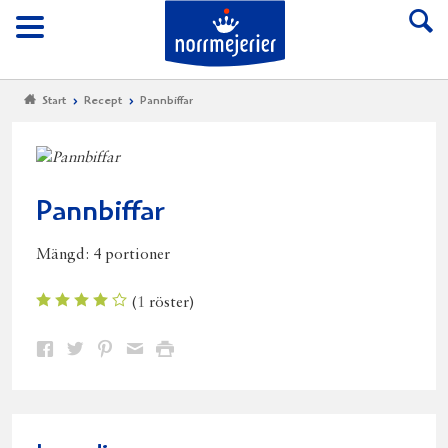
Till Norrmejerier start
Meny
Start
Recept
Pannbiffar
Pannbiffar
Mängd:
4 portioner
(
1
röster)
Dela
Dela
Dela
Dela
Skriv
på
på
på
via
ut
Facebook
Twitter
Pinterest
e-
post