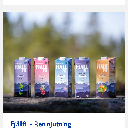
Fjällfil - Ren njutning