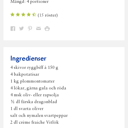
Mängd:
4 portioner
(
15
röster)
Dela
Dela
Dela
Dela
Skriv
på
på
på
via
ut
Facebook
Twitter
Pinterest
e-
post
Ingredienser
4 skivor ryggbiff á 150 g
4 bakpotatisar
1 kg plommontomater
4 lökar, gärna gula och röda
4 msk oliv- eller rapsolja
½ dl färska dragonblad
1 dl svarta oliver
salt och nymalen svartpeppar
2 dl crème fraiche Vitlök