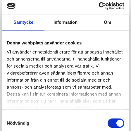
Grillade hamburgare
Grillad lax och
Samtycke
Information
Om
sparris med
grönpepparfraiche
Denna webbplats använder cookies
Vi använder enhetsidentifierare för att anpassa innehållet
och annonserna till användarna, tillhandahålla funktioner
för sociala medier och analysera vår trafik. Vi
vidarebefordrar även sådana identifierare och annan
information från din enhet till de sociala medier och
annons- och analysföretag som vi samarbetar med.
Dessa kan i sin tur kombinera informationen med annan
information som du har tillhandahållit eller som de har
samlat in när du har använt deras tjänster.
Fruktig
Grillad kycklingfilé
Samtyckesval
Nödvändig
sommarsallad med
med örtsås,
grillad fisk
vårprimörer och