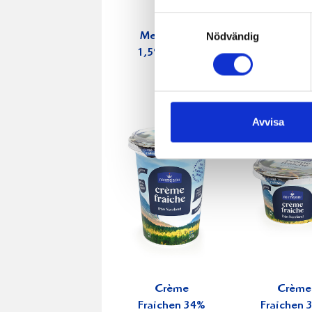
Samtyckesval
Nödvändig
Mellanmjölk
Jordgubbs
1,5% laktosfri
2,7% 100
3dl
Avvisa
Crème
Crème
Fraichen 34%
Fraichen 