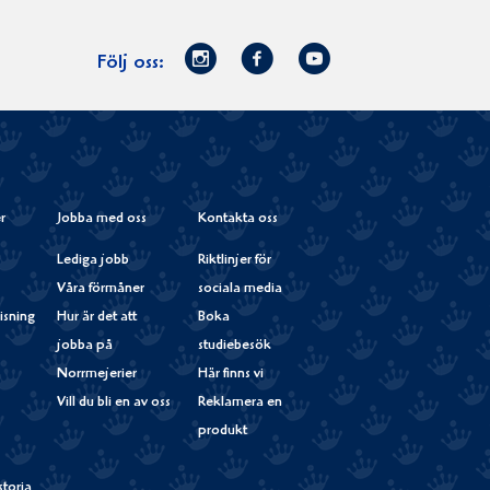
Norrmejerier
Facebook
Youtube
Följ oss:
på
Instagram
r
Jobba med oss
Kontakta oss
Lediga jobb
Riktlinjer för
Våra förmåner
sociala media
isning
Hur är det att
Boka
jobba på
studiebesök
Norrmejerier
Här finns vi
Vill du bli en av oss
Reklamera en
produkt
storia