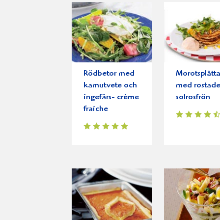
Rödbetor med
Morotsplätta
kamutvete och
med rostad
ingefärs- crème
solrosfrön
fraiche