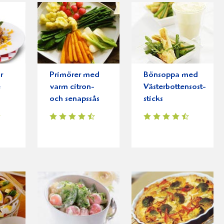
r
Primörer med
Bönsoppa med
e
varm citron-
Västerbottensost-
och senapssås
sticks