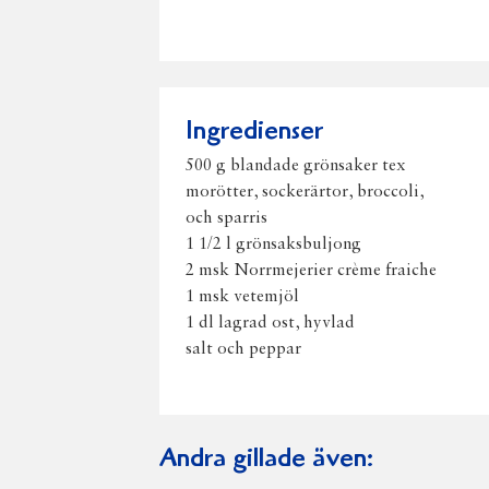
Ingredienser
500 g blandade grönsaker tex
morötter, sockerärtor, broccoli,
och sparris
1 1/2 l grönsaksbuljong
2 msk Norrmejerier crème fraiche
1 msk vetemjöl
1 dl lagrad ost, hyvlad
salt och peppar
Andra gillade även: