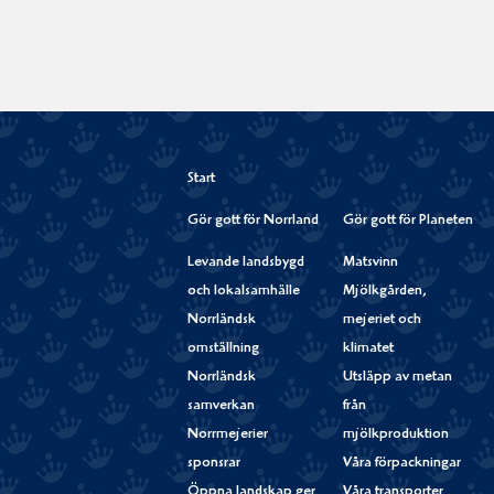
Start
Gör gott för Norrland
Gör gott för Planeten
Levande landsbygd
Matsvinn
och lokalsamhälle
Mjölkgården,
Norrländsk
mejeriet och
omställning
klimatet
Norrländsk
Utsläpp av metan
samverkan
från
Norrmejerier
mjölkproduktion
sponsrar
Våra förpackningar
Öppna landskap ger
Våra transporter