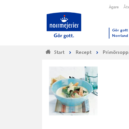
Ägare
Åte
Till N
Gör gott 
Norrland
Start
Recept
Primörsopp