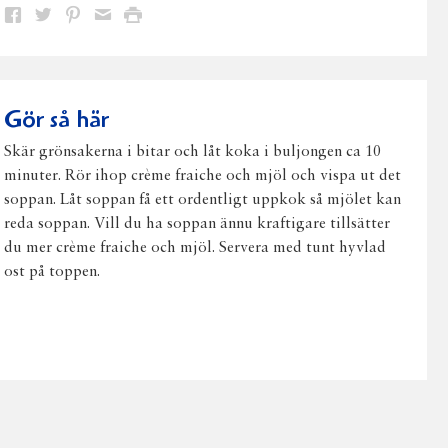
Dela
Dela
Dela
Dela
Skriv
på
på
på
via
ut
Facebook
Twitter
Pinterest
e-
post
Gör så här
Skär grönsakerna i bitar och låt koka i buljongen ca 10
minuter. Rör ihop crème fraiche och mjöl och vispa ut det
soppan. Låt soppan få ett ordentligt uppkok så mjölet kan
reda soppan. Vill du ha soppan ännu kraftigare tillsätter
du mer crème fraiche och mjöl. Servera med tunt hyvlad
ost på toppen.