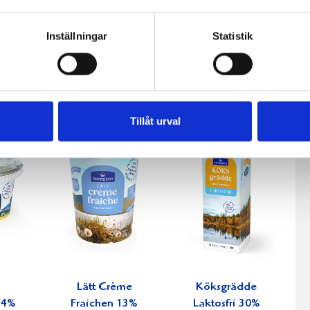
Inställningar
Statistik
fil
Päronfil 2,7%
Skogsbärsfil
0g
1000g
2,7% 1000g
Tillåt urval
Lätt Crème
Köksgrädde
34%
Fraichen 13%
Laktosfri 30%