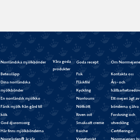
Våra goda
Norrländska mjölkbönder
Goda recept
Om Norrmejerie
produkter
Betessläpp
Fisk
Kontakta oss
Dina norrländska
Fläskfilé
Års- och
mjölkbönder
Kyckling
hållbarhetsredov
En norrländsk mjölkko
Norrloumi
Ett mejeri ägt av
Färsk mjölk från gård till
Nötkött
bönderna själva
kök
Riven ost
Forskning och
God djuromsorg
Smaksatt creme
utveckling
Här finns mjölkbönderna
fraiche
Certifieringar
Norrgården® är vår
Vegetariskt
Norrmejeriers hi