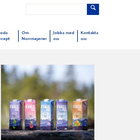
oda
Om
Jobba med
Kontakta
ecept
Norrmejerier
oss
oss