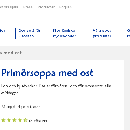
rförsäljare
Press
Produkter
English
orrmejerier startsida
för
Gör gott för
Norrländska
Våra goda
G
Planeten
mjölkbönder
produkter
r
a med ost
Primörsoppa med ost
Len och bjudvacker. Passar för vårens och försommarens alla
middagar.
Mängd:
4 portioner
(
8
röster)