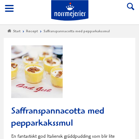
Till Norrmejerier start
Meny
Start
Recept
Saffranspannacotta med pepparkakssmul
Saffranspannacotta med
pepparkakssmul
En fantastiskt god Italiensk gräddpudding som blir lite