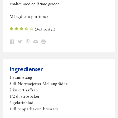
smalare med en lättare grädde
Mängd:
5-6 portioner
(
363
röster)
Dela
Dela
Dela
Dela
Skriv
på
på
på
via
ut
Facebook
Twitter
Pinterest
e-
post
Ingredienser
1 vaniljstång
5 dl Norrmejerier Mellangrädde
2 kuvert saffran
1/2 dl strösocker
2 gelatinblad
1 dl pepparkakor, krossade