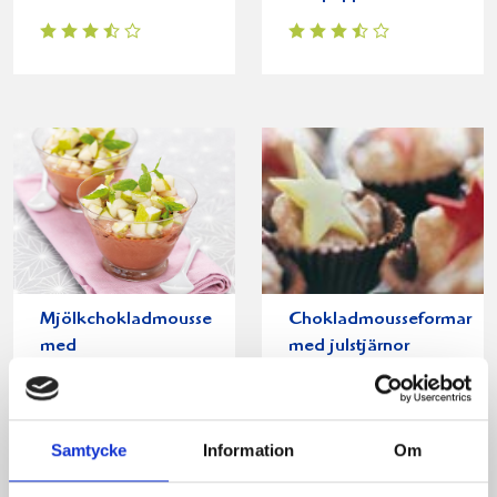
Mjölkchokladmousse
Chokladmousseformar
med
med julstjärnor
ingefärsmarinerade
päron
Samtycke
Information
Om