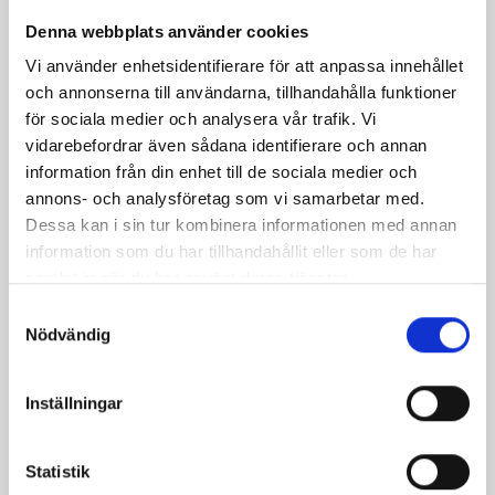
Denna webbplats använder cookies
Vi använder enhetsidentifierare för att anpassa innehållet
och annonserna till användarna, tillhandahålla funktioner
för sociala medier och analysera vår trafik. Vi
vidarebefordrar även sådana identifierare och annan
information från din enhet till de sociala medier och
annons- och analysföretag som vi samarbetar med.
Dessa kan i sin tur kombinera informationen med annan
Små knäck-
Krämig citron-&
information som du har tillhandahållit eller som de har
pannacottas
halloncoupe
samlat in när du har använt deras tjänster.
Samtyckesval
Nödvändig
Inställningar
Produkter i receptet:
Statistik