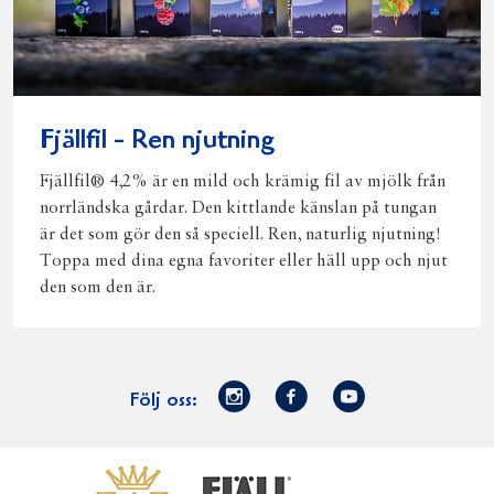
Fjällfil - Ren njutning
Fjällfil® 4,2% är en mild och krämig fil av mjölk från
norrländska gårdar. Den kittlande känslan på tungan
är det som gör den så speciell. Ren, naturlig njutning!
Toppa med dina egna favoriter eller häll upp och njut
den som den är.
Norrmejerier
Facebook
Youtube
Följ oss:
på
Instagram
Västerbottensost
Fjällfil
Verum
Start