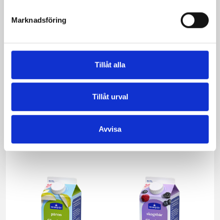
Marknadsföring
Tillåt alla
Tillåt urval
Mellanmjölk
Jordgubbsfil 2,7%
Avvisa
1,5% laktosfri 3dl
1000g