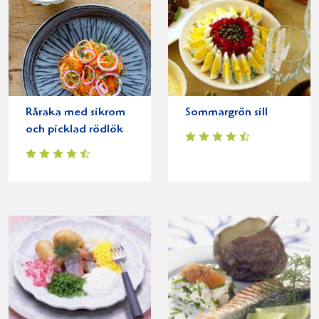
Råraka med sikrom
Sommargrön sill
och picklad rödlök