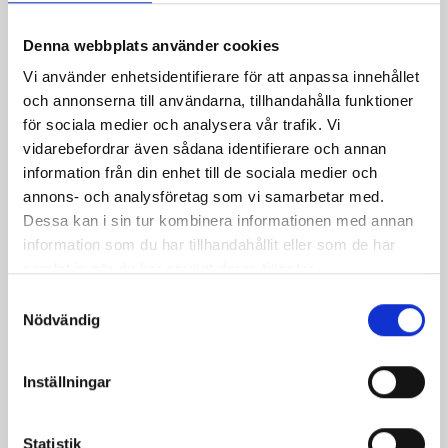
Denna webbplats använder cookies
Vi använder enhetsidentifierare för att anpassa innehållet
och annonserna till användarna, tillhandahålla funktioner
för sociala medier och analysera vår trafik. Vi
vidarebefordrar även sådana identifierare och annan
information från din enhet till de sociala medier och
annons- och analysföretag som vi samarbetar med.
Små laxpajer
Fransk senapssill i
Dessa kan i sin tur kombinera informationen med annan
gott sällskap
information som du har tillhandahållit eller som de har
samlat in när du har använt deras tjänster.
Samtyckesval
Nödvändig
Inställningar
Produkter i receptet:
Statistik