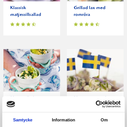
Klassisk
Grillad lax med
matjessillsallad
romröra
Matjessill i koppar
Matjestoppar på
kavring
Samtycke
Information
Om