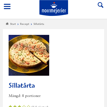
Till Norrmejerier start
Meny
Start
Recept
Sillatårta
Sillatårta
Mängd:
8 portioner