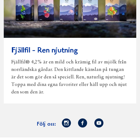
Fjällfil - Ren njutning
Fjällfil® 4,2% är en mild och krämig fil av mjölk från
norrländska gårdar. Den kittlande känslan på tungan
är det som gör den så speciell. Ren, naturlig njutning!
Toppa med dina egna favoriter eller häll upp och njut
den som den är.
Norrmejerier
Facebook
Youtube
Följ oss:
på