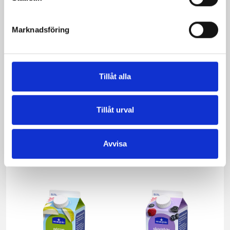
Marknadsföring
Tillåt alla
Tillåt urval
Mellanmjölk
Jordgubbsfil 2,7%
Avvisa
1,5% laktosfri 3dl
1000g