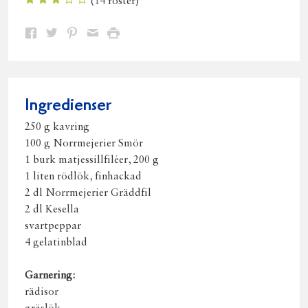
(
14
röster)
Dela
Dela
Dela
Dela
Skriv
på
på
på
via
ut
Facebook
Twitter
Pinterest
e-
post
Ingredienser
250 g kavring
100 g Norrmejerier Smör
1 burk matjessillfiléer, 200 g
1 liten rödlök, finhackad
2 dl Norrmejerier Gräddfil
2 dl Kesella
svartpeppar
4 gelatinblad
Garnering:
rädisor