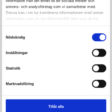
information från din enhet till de sociala medier och
annons- och analysföretag som vi samarbetar med.
Dessa kan i sin tur kombinera informationen med annan
information som du har tillhandahållit eller som de har
Mellanmjölk
Jordgubbsfil 2,7%
samlat in när du har använt deras tjänster.
1,5% laktosfri 3dl
1000g
Samtyckesval
Nödvändig
Inställningar
Statistik
Marknadsföring
Tillåt alla