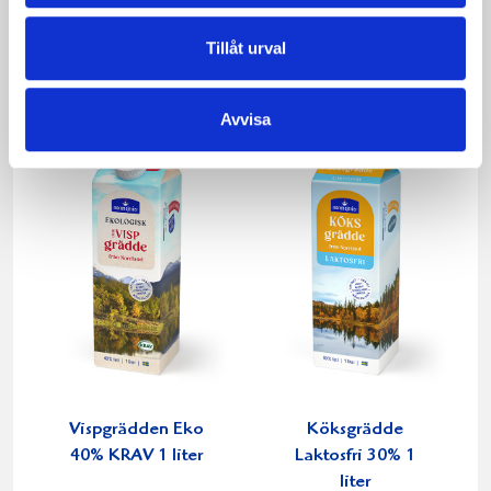
Päronfil 2,7%
Skogsbärsfil 2,7%
Tillåt urval
1000g
1000g
Avvisa
Vispgrädden Eko
Köksgrädde
40% KRAV 1 liter
Laktosfri 30% 1
liter