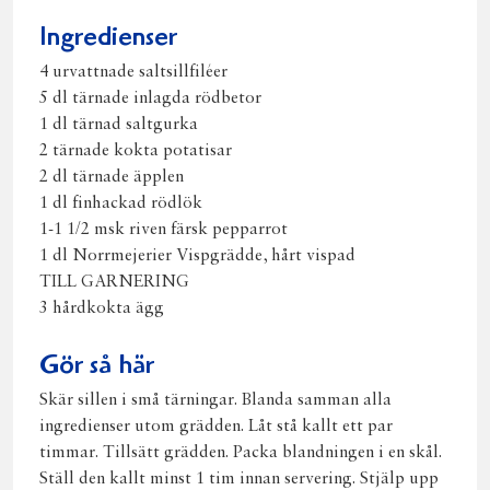
post
Ingredienser
4 urvattnade saltsillfiléer
5 dl tärnade inlagda rödbetor
1 dl tärnad saltgurka
2 tärnade kokta potatisar
2 dl tärnade äpplen
1 dl finhackad rödlök
1-1 1/2 msk riven färsk pepparrot
1 dl Norrmejerier Vispgrädde, hårt vispad
TILL GARNERING
3 hårdkokta ägg
Gör så här
Skär sillen i små tärningar. Blanda samman alla
ingredienser utom grädden. Låt stå kallt ett par
timmar. Tillsätt grädden. Packa blandningen i en skål.
Ställ den kallt minst 1 tim innan servering. Stjälp upp