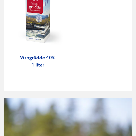
Vispgrädde 40%
1 liter