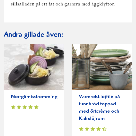
sillsalladen på ett fat och garnera med äggklyftor.
Andra gillade även:
Norrglimtsströmming
Varmrökt löjfilé på
tunnbröd toppad
med örtcrème och
Kalixlöjrom