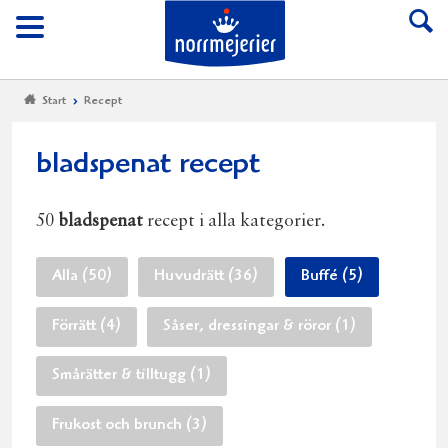
Till Norrmejerier start
Meny
Start
Recept
bladspenat recept
50
bladspenat
recept i alla kategorier.
Alla (50)
Huvudrätt (36)
Buffé (5)
Förrätt (4)
Såser, dressingar & röror (1)
Smårätter & tilltugg (1)
Frukost och brunch (3)