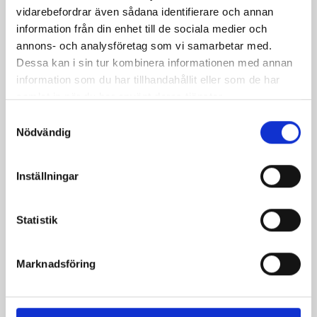
Relaterade recept:
vidarebefordrar även sådana identifierare och annan
information från din enhet till de sociala medier och
bladspenat fisk
spenat
lax bladspenat
annons- och analysföretag som vi samarbetar med.
torsk bladspenat
pasta bladspenat
Dessa kan i sin tur kombinera informationen med annan
fisk med bladspenat
kyckling bladspenat
information som du har tillhandahållit eller som de har
torsk med bladspenat
pasta med bladspenat
samlat in när du har använt deras tjänster.
smörslungad bladspenat
Samtyckesval
Nödvändig
pasta kyckling bladspenat
smördegsinbakad bladspenat med västerbottensost
Inställningar
Dela
Dela
Dela
Dela
Skriv
på
på
på
via
ut
Statistik
Facebook
Twitter
Pinterest
e-
post
Marknadsföring