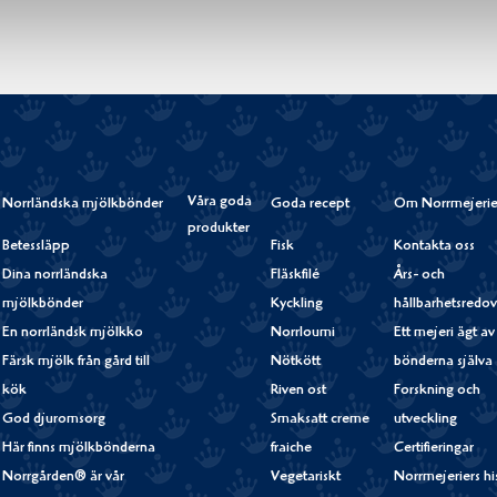
Våra goda
Norrländska mjölkbönder
Goda recept
Om Norrmejerie
produkter
Betessläpp
Fisk
Kontakta oss
Dina norrländska
Fläskfilé
Års- och
mjölkbönder
Kyckling
hållbarhetsredov
En norrländsk mjölkko
Norrloumi
Ett mejeri ägt av
Färsk mjölk från gård till
Nötkött
bönderna själva
kök
Riven ost
Forskning och
God djuromsorg
Smaksatt creme
utveckling
Här finns mjölkbönderna
fraiche
Certifieringar
Norrgården® är vår
Vegetariskt
Norrmejeriers hi