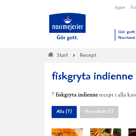
Ägare
Åte
Till N
Gör gott 
Norrland
Start
Recept
fiskgryta indienne
7
fiskgryta indienne
recept i alla kat
Alla (7)
Huvudrätt (7)