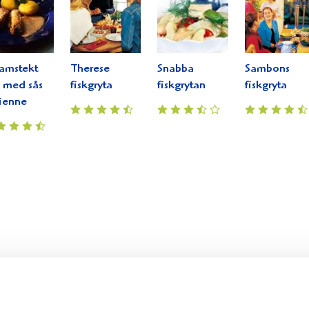
amstekt
Therese
Snabba
Sambons
k med sås
fiskgryta
fiskgrytan
fiskgryta
ienne