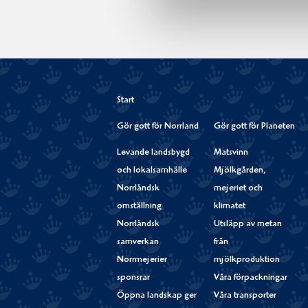
Start
Gör gott för Norrland
Gör gott för Planeten
Levande landsbygd
Matsvinn
och lokalsamhälle
Mjölkgården,
Norrländsk
mejeriet och
omställning
klimatet
Norrländsk
Utsläpp av metan
samverkan
från
Norrmejerier
mjölkproduktion
sponsrar
Våra förpackningar
Öppna landskap ger
Våra transporter