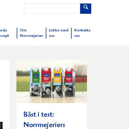
oda
Om
Jobba med
Kontakta
ecept
Norrmejerier
oss
oss
Bäst i test:
Norrmejeriers