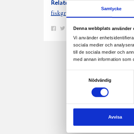
Relaterade recept:
Samtycke
fisk
fiskgryta
gryta
Denna webbplats använder 
Dela
Dela
Dela
Dela
Skriv
på
på
på
via
ut
Vi använder enhetsidentifierar
sociala medier och analysera 
Facebook
Twitter
Pinterest
e-
till de sociala medier och a
post
med annan information som du 
Samtyckesval
Nödvändig
Avvisa