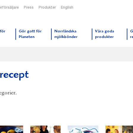
rförsäljare
Press
Produkter
English
orrmejerier startsida
för
Gör gott för
Norrländska
Våra goda
G
Planeten
mjölkbönder
produkter
r
 recept
egorier.