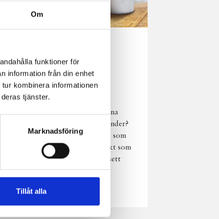
Om
Norrländsk
andahålla funktioner för
njutning i alla
n information från din enhet
väder
 tur kombinera informationen
deras tjänster.
Har du provat
chokladmjölk från dina
norrländska mjölkbönder?
Marknadsföring
Den är lika god varm som
kall och passar perfekt som
vardagsnjutning oavsett
väder, året om.
Läs mer
Tillåt alla