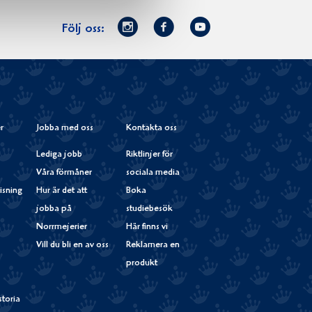
Norrmejerier
Facebook
Youtube
Följ oss:
på
Instagram
r
Jobba med oss
Kontakta oss
Lediga jobb
Riktlinjer för
Våra förmåner
sociala media
isning
Hur är det att
Boka
jobba på
studiebesök
Norrmejerier
Här finns vi
Vill du bli en av oss
Reklamera en
produkt
storia