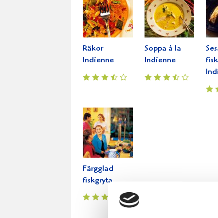
Räkor
Soppa à la
Ses
Indienne
Indienne
fis
Ind
Färgglad
fiskgryta