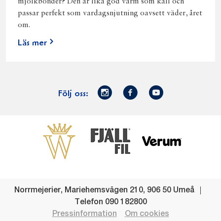
mjölkbönder? Den är lika god varm som kall och
passar perfekt som vardagsnjutning oavsett väder, året
om.
Läs mer
Norrmejerier
Facebook
Youtube
Följ oss:
på
Instagram
Västerbottensost
Fjällfil
Verum
Start
Gör gott för
Gör gott för
Norrländska
Våra
Goda 
Norrland
Planeten
mjölkbönder
goda
Fisk
produkter
Levande
Matsvinn
Betessläpp
Fläskf
Norrmejerier
,
Mariehemsvägen 210
,
906 50
Umeå
landsbygd
Mjölkgården,
Dina
Kyckl
Telefon
090 182800
och
mejeriet och
norrländska
Norrl
Pressinformation
Om cookies
lokalsamhälle
klimatet
mjölkbönder