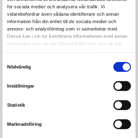
för sociala medier och analysera vår trafik. Vi
vidarebefordrar även sådana identifierare och annan
information från din enhet till de sociala medier och
annons- och analysföretag som vi samarbetar med.
Gourmetpaté med
Dessa kan i sin tur kombinera informationen med annan
kryddig gräddfilssås
information som du har tillhandahållit eller som de har
samlat in när du har använt deras tjänster.
Samtyckesval
Relaterade recept:
Nödvändig
kycklingleverpaté
kyckling
lever
kycklingleverpastej
Inställningar
Dela
Dela
Dela
Dela
Skriv
Statistik
på
på
på
via
ut
Facebook
Twitter
Pinterest
e-
Marknadsföring
post