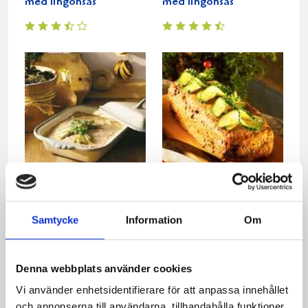
med lingonsås
med lingonsås
Snabbgjord julpastej
Husets julpaté
Samtycke
Information
Om
Denna webbplats använder cookies
Vi använder enhetsidentifierare för att anpassa innehållet
och annonserna till användarna, tillhandahålla funktioner