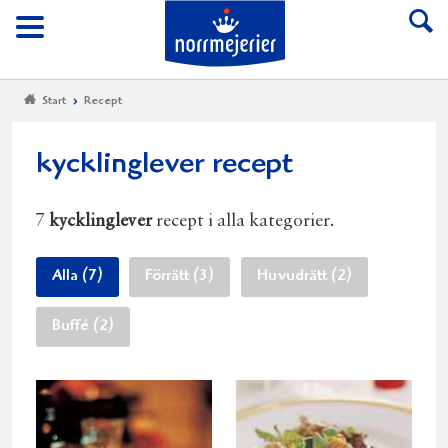
Till Norrmejerier start
Meny
Start
Recept
kycklinglever recept
7
kycklinglever
recept i alla kategorier.
Alla (7)
Förrätt (3)
Huvudrätt (2)
Buffé (2)