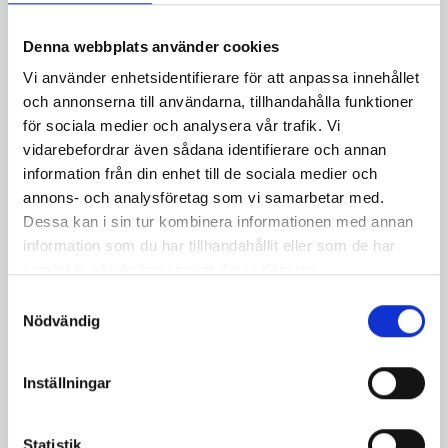
Denna webbplats använder cookies
Lamm med paprikasås
Vi använder enhetsidentifierare för att anpassa innehållet
och annonserna till användarna, tillhandahålla funktioner
för sociala medier och analysera vår trafik. Vi
vidarebefordrar även sådana identifierare och annan
Relaterade recept:
information från din enhet till de sociala medier och
lammstek
lamm
lammstek sås
te
annons- och analysföretag som vi samarbetar med.
Dessa kan i sin tur kombinera informationen med annan
lammstek ben
lammstek enbär
grillad lammstek
information som du har tillhandahållit eller som de har
lammstek med ben
sås till lammstek
samlat in när du har använt deras tjänster.
lammstek med enbär
Samtyckesval
rotsaksgratäng lammstek
Nödvändig
vitlöksspäckad lammstek
lammstek rotfruktsgratäng
Inställningar
lammstek med rotsaksgratäng
lammstek med rotfruktsgratäng
Statistik