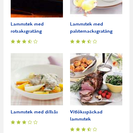
Lammstek med
Lammstek med
rotsaksgratäng
palsternacksgratäng
Lammstek med dillsås
Vitlöksspäckad
lammstek