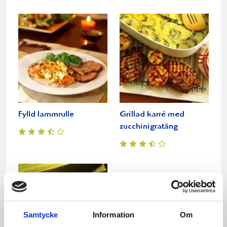
Fylld lammrulle
Grillad karré med
zucchinigratäng
Samtycke
Information
Om