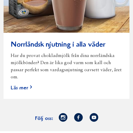
Norrländsk njutning i alla väder
Har du provat chokladmjölk från dina norrländska
mjölkbönder? Den är lika god varm som kall och
passar perfekt som vardagsnjutning oavsett väder, året
om.
Läs mer
Norrmejerier
Facebook
Youtube
Följ oss:
på