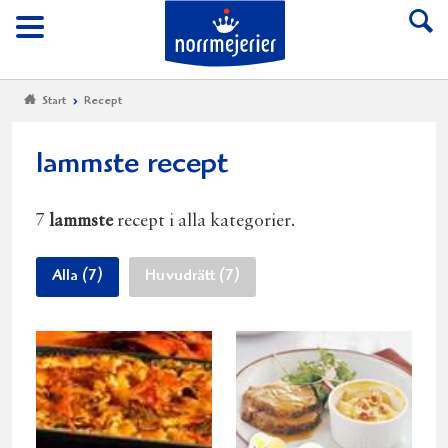
Till Norrmejerier start
Meny
Start
Recept
lammste recept
7
lammste
recept i alla kategorier.
Alla (7)
Huvudrätt (7)