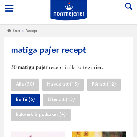
Till Norrmejerier start
Meny
Start
Recept
matiga pajer recept
50
matiga pajer
recept i alla kategorier.
Alla (50)
Huvudrätt (15)
Förrätt (12)
Buffé (6)
Efterrätt (13)
Bakverk & godsaker (4)