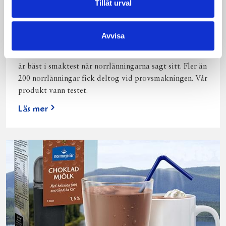
Tillåt urval
Bäst i test: Norrmejeriers laktosfria
mjölk
Avvisa
Vi kan stolt konstatera att vår laktosfria Mellanmjölk
är bäst i smaktest när norrlänningarna sagt sitt. Fler än
200 norrlänningar fick deltog vid provsmakningen. Vår
produkt vann testet.
Läs mer