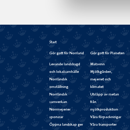
Start
Gör gott för Norrland
Gör gott för Planeten
Levande landsbygd
Matsvinn
och lokalsamhälle
Mjölkgården,
Norrländsk
mejeriet och
omställning
klimatet
Norrländsk
Utsläpp av metan
samverkan
från
Norrmejerier
mjölkproduktion
sponsrar
Våra förpackningar
Öppna landskap ger
Våra transporter