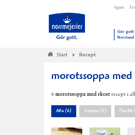
Ägare
Åte
Till N
Gör gott 
Norrland
Start
Recept
morotssoppa med 
6
morotssoppa med rkost
recept i al
Alla (6)
Soppor (3)
Förrätt 