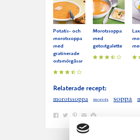
Potatis- och
Morotssoppa
Lax
morotssoppa
med
mo
med
getostgalette
med
gratinerade
ostsmörgåsar
Relaterade recept:
soppa
morotssoppa
morots
Dela
Dela
Dela
Dela
Skriv
på
på
på
via
ut
Facebook
Twitter
Pinterest
e-