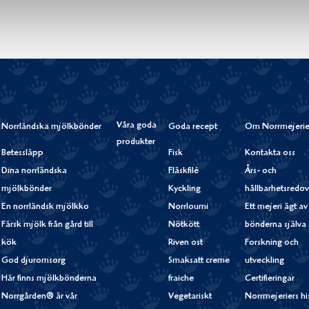
Våra goda
Norrländska mjölkbönder
Goda recept
Om Norrmejerie
produkter
Betessläpp
Fisk
Kontakta oss
Dina norrländska
Fläskfilé
Års- och
mjölkbönder
Kyckling
hållbarhetsredov
En norrländsk mjölkko
Norrloumi
Ett mejeri ägt av
Färsk mjölk från gård till
Nötkött
bönderna själva
kök
Riven ost
Forskning och
God djuromsorg
Smaksatt creme
utveckling
Här finns mjölkbönderna
fraiche
Certifieringar
Norrgården® är vår
Vegetariskt
Norrmejeriers hi