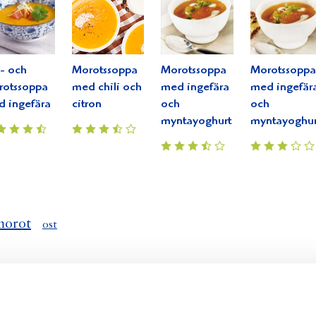
- och
Morotssoppa
Morotssoppa
Morotssoppa
rotssoppa
med chili och
med ingefära
med ingefär
 ingefära
citron
och
och
myntayoghurt
myntayoghur
morot
ost