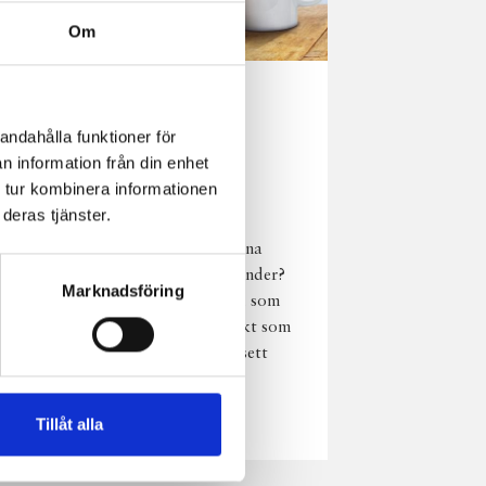
Om
Norrländsk
andahålla funktioner för
njutning i alla
n information från din enhet
väder
 tur kombinera informationen
deras tjänster.
Har du provat
chokladmjölk från dina
norrländska mjölkbönder?
Marknadsföring
Den är lika god varm som
kall och passar perfekt som
vardagsnjutning oavsett
väder, året om.
Läs mer
Tillåt alla