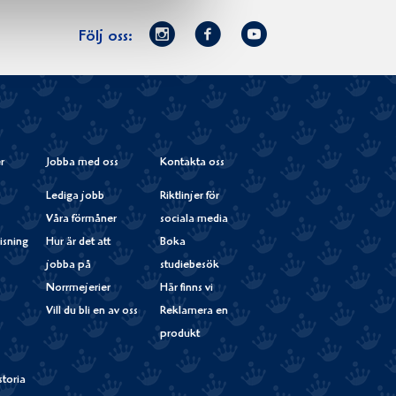
Norrmejerier
Facebook
Youtube
Följ oss:
på
Instagram
r
Jobba med oss
Kontakta oss
Lediga jobb
Riktlinjer för
Våra förmåner
sociala media
isning
Hur är det att
Boka
jobba på
studiebesök
Norrmejerier
Här finns vi
Vill du bli en av oss
Reklamera en
produkt
storia