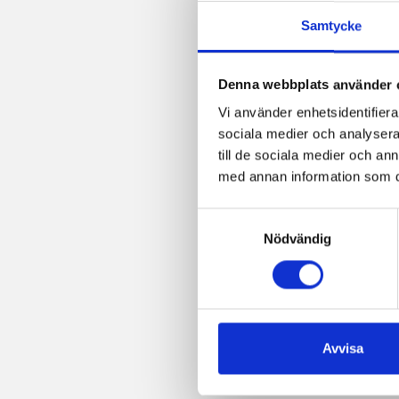
post
Samtycke
Denna webbplats använder 
Vi använder enhetsidentifierar
sociala medier och analysera 
till de sociala medier och a
med annan information som du 
Samtyckesval
Nödvändig
Avvisa