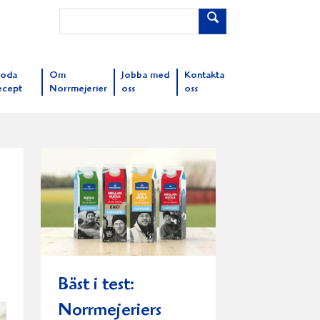
oda
Om
Jobba med
Kontakta
ecept
Norrmejerier
oss
oss
Bäst i test:
Norrmejeriers