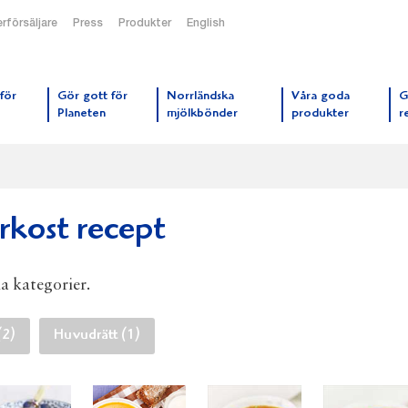
rförsäljare
Press
Produkter
English
orrmejerier startsida
för
Gör gott för
Norrländska
Våra goda
G
Planeten
mjölkbönder
produkter
r
rkost recept
la kategorier.
(2)
Huvudrätt (1)