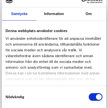
Små äppelpajer
Chokladkolapaj med
karamellmandlar
Samtycke
Information
Om
Denna webbplats använder cookies
Relaterade recept:
Vi använder enhetsidentifierare för att anpassa innehållet
skink
kalla pajer
pajer
skinkpaj
kall
och annonserna till användarna, tillhandahålla funktioner
paj
för sociala medier och analysera vår trafik. Vi
vidarebefordrar även sådana identifierare och annan
Dela
Dela
Dela
Dela
Skriv
information från din enhet till de sociala medier och
på
på
på
via
ut
annons- och analysföretag som vi samarbetar med.
Dessa kan i sin tur kombinera informationen med annan
Facebook
Twitter
Pinterest
e-
information som du har tillhandahållit eller som de har
post
samlat in när du har använt deras tjänster.
Samtyckesval
Nödvändig