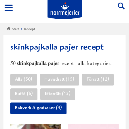
Till Norrmejerier start
Meny
Start
Recept
skinkpajkalla pajer recept
50
skinkpajkalla pajer
recept i alla kategorier.
Alla (50)
Huvudrätt (15)
Förrätt (12)
Buffé (6)
Efterrätt (13)
Bakverk & godsaker (4)