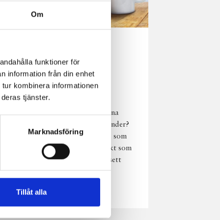
Om
Norrländsk
andahålla funktioner för
njutning i alla
n information från din enhet
väder
 tur kombinera informationen
deras tjänster.
Har du provat
chokladmjölk från dina
norrländska mjölkbönder?
Marknadsföring
Den är lika god varm som
kall och passar perfekt som
vardagsnjutning oavsett
väder, året om.
Läs mer
Tillåt alla