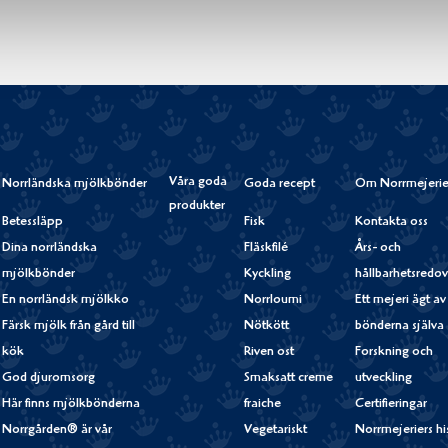
Våra goda
Norrländska mjölkbönder
Goda recept
Om Norrmejerie
produkter
Betessläpp
Fisk
Kontakta oss
Dina norrländska
Fläskfilé
Års- och
mjölkbönder
Kyckling
hållbarhetsredov
En norrländsk mjölkko
Norrloumi
Ett mejeri ägt av
Färsk mjölk från gård till
Nötkött
bönderna själva
kök
Riven ost
Forskning och
God djuromsorg
Smaksatt creme
utveckling
Här finns mjölkbönderna
fraiche
Certifieringar
Norrgården® är vår
Vegetariskt
Norrmejeriers hi