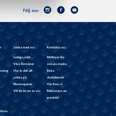
Norrmejerier
Facebook
Youtube
Följ oss:
på
Instagram
r
Jobba med oss
Kontakta oss
Lediga jobb
Riktlinjer för
Våra förmåner
sociala media
isning
Hur är det att
Boka
jobba på
studiebesök
Norrmejerier
Här finns vi
Vill du bli en av oss
Reklamera en
produkt
storia