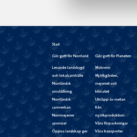
Start
Gör gott för Norrland
Gör gott för Planeten
Levande landsbygd
Matsvinn
och lokalsamhälle
Mjölkgården,
Norrländsk
mejeriet och
omställning
klimatet
Norrländsk
Utsläpp av metan
samverkan
från
Norrmejerier
mjölkproduktion
sponsrar
Våra förpackningar
Öppna landskap ger
Våra transporter