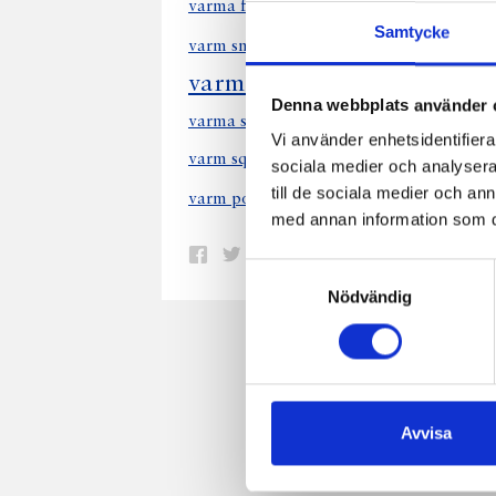
varm ro
varma fikon
varma makor
Samtycke
varmrökt lax
v
varm smörgås
varma björnbär
varm citronsås
Denna webbplats använder 
vit varm chokla
varma smörgåsar
Vi använder enhetsidentifierar
varm squashsallad
varm smörgåstårta
sociala medier och analysera 
till de sociala medier och a
varm potatis sa
varm potatissallad
med annan information som du 
Dela
Dela
Dela
Dela
Skriv
Samtyckesval
på
på
på
via
ut
Nödvändig
Facebook
Twitter
Pinterest
e-
post
Avvisa