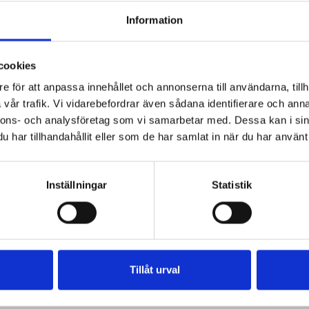
varma såser
msås
varma scones
varm kolasås
Information
arm choklad
varma mackor
varmrökt fisk
varm mjölkdrink
varm chokladsås
varma såser lax
cookies
d
varm sås till lax
varmrökt lax ägg
varmrökt lax sås
e för att anpassa innehållet och annonserna till användarna, tillh
varmrökt lax pasta
varmrökt lax röror
vår trafik. Vi vidarebefordrar även sådana identifierare och anna
nnons- och analysföretag som vi samarbetar med. Dessa kan i sin
sallad varmrökt lax
llad
har tillhandahållit eller som de har samlat in när du har använt 
Inställningar
Statistik
Tillåt urval