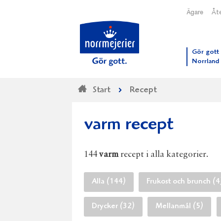
Ägare
Åte
Till N
Gör gott 
Norrland
Start
Recept
varm recept
144
varm
recept i alla kategorier.
Alla (144)
Frukost och brunch (4
Drycker (32)
Mellanmål (5)