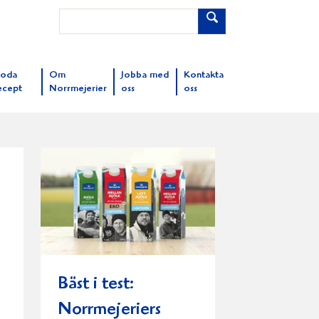
oda
Om
Jobba med
Kontakta
ecept
Norrmejerier
oss
oss
Bäst i test:
Norrmejeriers