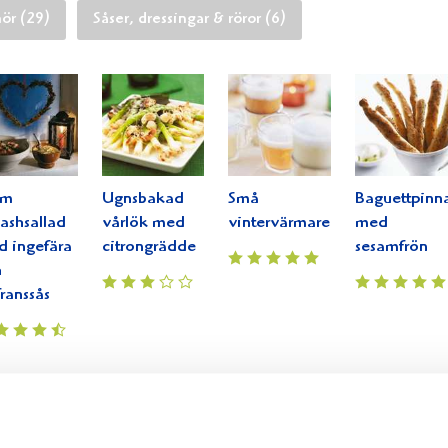
hör (29)
Såser, dressingar & röror (6)
rm
Ugnsbakad
Små
Baguettpinn
ashsallad
vårlök med
vintervärmare
med
 ingefära
citrongrädde
sesamfrön
h
franssås
varmrätt
varm macka
varmrätter
varmchoklad