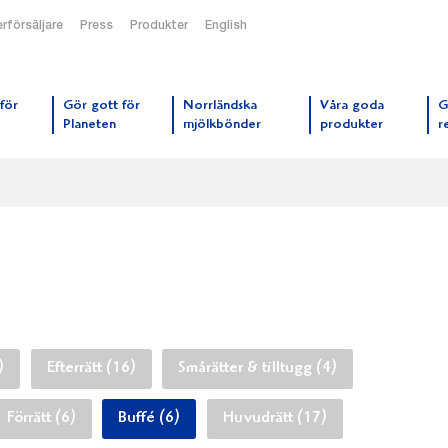
rförsäljare
Press
Produkter
English
orrmejerier startsida
för
Gör gott för
Norrländska
Våra goda
G
Planeten
mjölkbönder
produkter
r
)
Efterrätt (16)
Smårätter & tilltugg (4)
Förrätt (6)
Buffé (6)
Huvudrätt (17)