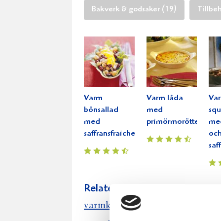
Bakverk & godsaker (19)
Tillbe
Varm
Varm låda
Va
bönsallad
med
squ
med
primörmorötter
med
saffransfraiche
oc
saf
Relaterade recept:
varm sås
varmkorv
varmrökt