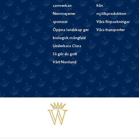
samverkan
från
Norrmejerier
mjölkproduktion
sponsrar
Våra förpackningar
Öppna landskap ger
Våra transporter
biologisk mångfald
Underbara Clara
Så gör du gott
Vårt Norrland
Västerbottensost