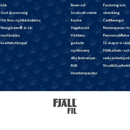
kök
Riven ost
Forskning och
God djuromsorg
Smaksatt creme
utveckling
Här finns mjölkbönderna
fraiche
Certifieringar
Norrgården® är vår
Vegetariskt
Norrmejeriers hi
norrländska
Världens
Pensionsstiftelse
kvalitetsstämpel
godaste
Så skapar vi vär
mjölkmeny
Hållbarhets- och
Alla festmenyer
verksamhetspoli
Rätt
Visselblåsarfunk
innertemperatur
Fjällfil