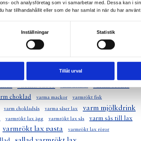
nnons- och analysföretag som vi samarbetar med. Dessa kan i sin
har tillhandahållit eller som de har samlat in när du har använt 
Inställningar
Statistik
Tillåt urval
varmrätt
varm macka
varmrätter
varmchoklad
varma såser
msås
varma scones
varm kolasås
arm choklad
varma mackor
varmrökt fisk
varm mjölkdrink
varm chokladsås
varma såser lax
d
varm sås till lax
varmrökt lax ägg
varmrökt lax sås
varmrökt lax pasta
varmrökt lax röror
sallad varmrökt lax
llad