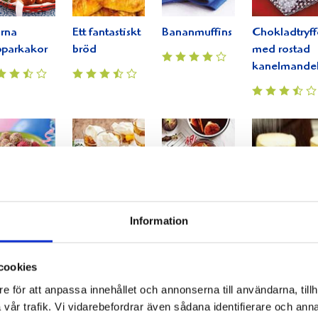
rna
Ett fantastiskt
Bananmuffins
Chokladtryff
pparkakor
bröd
med rostad
kanelmande
ris
Mjuk
Portvinskokta
Mangosufflé
Information
kladbollar
pepparkaka
fikon med
kardemummachokladkräm
cookies
e för att anpassa innehållet och annonserna till användarna, tillh
vår trafik. Vi vidarebefordrar även sådana identifierare och anna