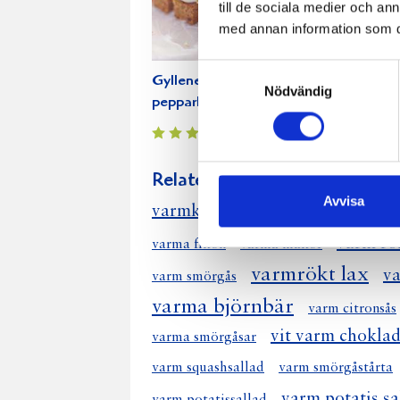
till de sociala medier och a
med annan information som du 
Samtyckesval
Gyllene
Nödvändig
pepparkaksrutor
Relaterade recept:
Avvisa
varm sås
varmkorv
varmrökt
varm ro
varma fikon
varma makor
varmrökt lax
v
varm smörgås
varma björnbär
varm citronsås
vit varm chokla
varma smörgåsar
varm squashsallad
varm smörgåstårta
varm potatis sa
varm potatissallad