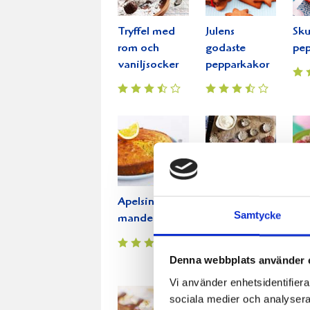
Tryffel med
Julens
Sku
rom och
godaste
pe
vaniljsocker
pepparkakor
Apelsin- och
Lakritsbrownies
Nor
Samtycke
mandelkaka
Cho
Denna webbplats använder 
Vi använder enhetsidentifierar
sociala medier och analysera 