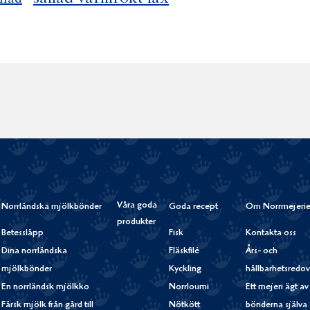
Våra goda
Norrländska mjölkbönder
Goda recept
Om Norrmejerie
produkter
Betessläpp
Fisk
Kontakta oss
Dina norrländska
Fläskfilé
Års- och
mjölkbönder
Kyckling
hållbarhetsredov
En norrländsk mjölkko
Norrloumi
Ett mejeri ägt av
Färsk mjölk från gård till
Nötkött
bönderna själva