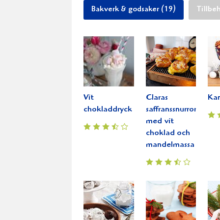
Bakverk & godsaker (19)
Tillbe
Vit
Claras
Kan
chokladdryck
saffranssnurror
med vit
choklad och
mandelmassa