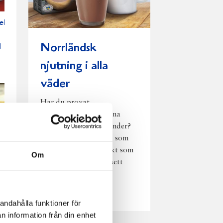
el
Norrländsk
l
njutning i alla
väder
Har du provat
chokladmjölk från dina
norrländska mjölkbönder?
Den är lika god varm som
kall och passar perfekt som
Om
vardagsnjutning oavsett
väder, året om.
Läs mer
andahålla funktioner för
n information från din enhet