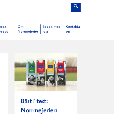
oda
Om
Jobba med
Kontakta
ecept
Norrmejerier
oss
oss
Bäst i test:
Norrmejeriers