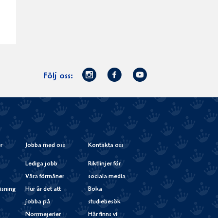
Norrmejerier
Facebook
Youtube
Följ oss:
på
Instagram
r
Jobba med oss
Kontakta oss
Lediga jobb
Riktlinjer för
Våra förmåner
sociala media
isning
Hur är det att
Boka
jobba på
studiebesök
Norrmejerier
Här finns vi