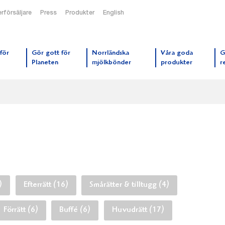
rförsäljare
Press
Produkter
English
orrmejerier startsida
för
Gör gott för
Norrländska
Våra goda
G
Planeten
mjölkbönder
produkter
r
)
Efterrätt (16)
Smårätter & tilltugg (4)
Förrätt (6)
Buffé (6)
Huvudrätt (17)