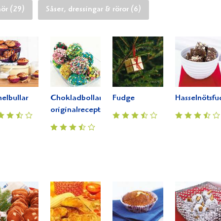
hör (29)
Såser, dressingar & röror (6)
elbullar
Chokladbollar
Fudge
Hasselnötsf
originalrecept