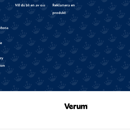
Vill du bli en av oss
Reklamera en
produkt
storia
de
cy
tion
Verum