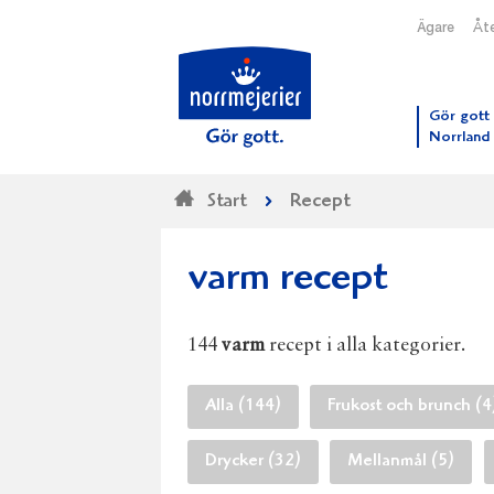
Ägare
Åte
Till N
Gör gott 
Norrland
Start
Recept
varm recept
144
varm
recept i alla kategorier.
Alla (144)
Frukost och brunch (4
Drycker (32)
Mellanmål (5)