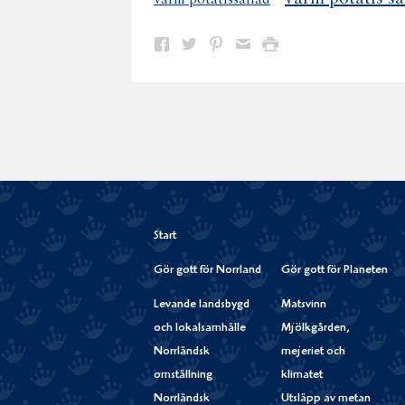
Dela
Dela
Dela
Dela
Skriv
på
på
på
via
ut
Facebook
Twitter
Pinterest
e-
post
Start
Gör gott för Norrland
Gör gott för Planeten
Levande landsbygd
Matsvinn
och lokalsamhälle
Mjölkgården,
Norrländsk
mejeriet och
omställning
klimatet
Norrländsk
Utsläpp av metan