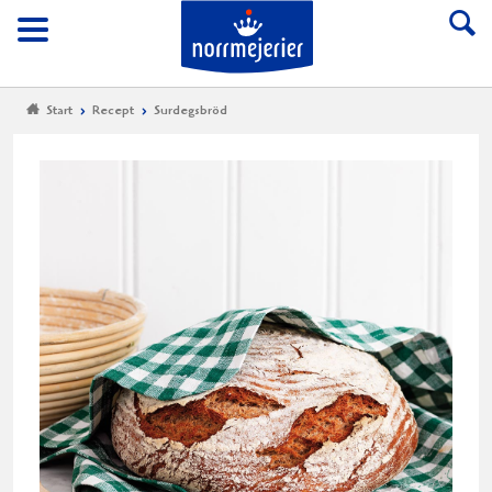
Till Norrmejerier start
Meny
Start
Recept
Surdegsbröd