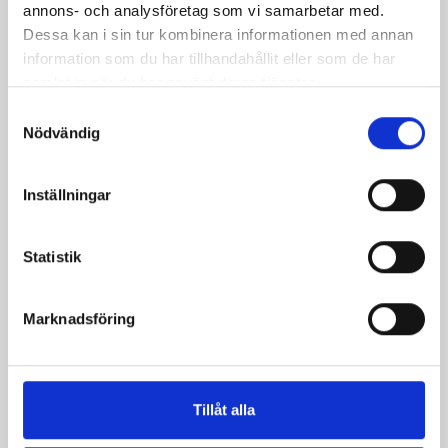
annons- och analysföretag som vi samarbetar med.
Dessa kan i sin tur kombinera informationen med annan
Lingonfyllda
Surdeg, grundrecept
information som du har tillhandahållit eller som de har
kuvertbröd
samlat in när du har använt deras tjänster.
Samtyckesval
Nödvändig
Inställningar
Statistik
Marknadsföring
Mandelpotatisbröd
Frallor med fin form
med kummin och
Västerbottensost
Tillåt alla