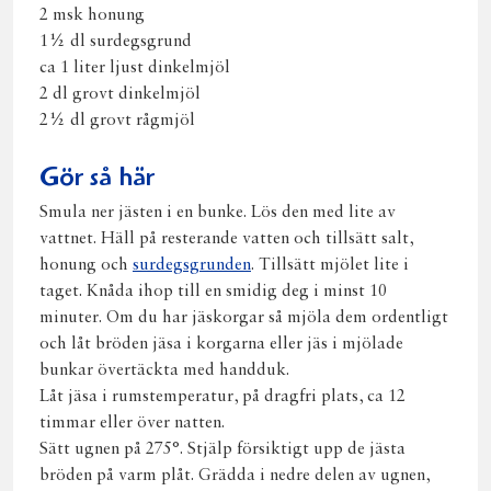
2 msk honung
1½ dl surdegsgrund
ca 1 liter ljust dinkelmjöl
2 dl grovt dinkelmjöl
2½ dl grovt rågmjöl
Gör så här
Smula ner jästen i en bunke. Lös den med lite av
vattnet. Häll på resterande vatten och tillsätt salt,
honung och
surdegsgrunden
. Tillsätt mjölet lite i
taget. Knåda ihop till en smidig deg i minst 10
minuter. Om du har jäskorgar så mjöla dem ordentligt
och låt bröden jäsa i korgarna eller jäs i mjölade
bunkar övertäckta med handduk.
Låt jäsa i rumstemperatur, på dragfri plats, ca 12
timmar eller över natten.
Sätt ugnen på 275°. Stjälp försiktigt upp de jästa
bröden på varm plåt. Grädda i nedre delen av ugnen,