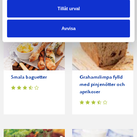
Tillåt urval
Avvisa
Smala baguetter
Grahamslimpa fylld
med pinjenötter och
aprikoser