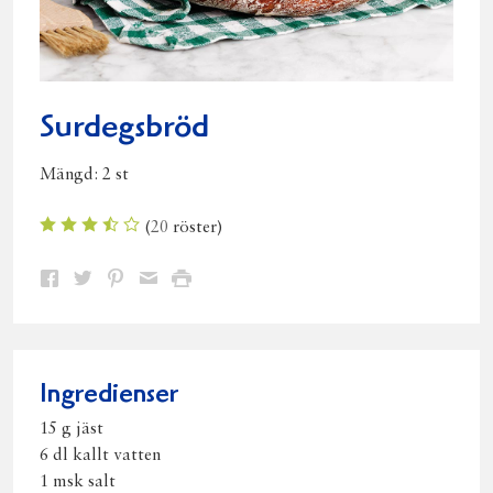
Surdegsbröd
Mängd:
2 st
(
20
röster)
Dela
Dela
Dela
Dela
Skriv
på
på
på
via
ut
Facebook
Twitter
Pinterest
e-
post
Ingredienser
15 g jäst
6 dl kallt vatten
1 msk salt