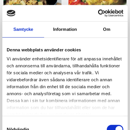
Äppelkotletter
Stekt lövbiff med
örtpotatismos
Samtycke
Information
Om
Denna webbplats använder cookies
Vi använder enhetsidentifierare för att anpassa innehållet
och annonserna till användarna, tillhandahålla funktioner
för sociala medier och analysera vår trafik. Vi
Produkter i receptet:
vidarebefordrar även sådana identifierare och annan
information från din enhet till de sociala medier och
annons- och analysföretag som vi samarbetar med.
Dessa kan i sin tur kombinera informationen med annan
information som du har tillhandahållit eller som de har
samlat in när du har använt deras tjänster.
Samtyckesval
Nödvändig