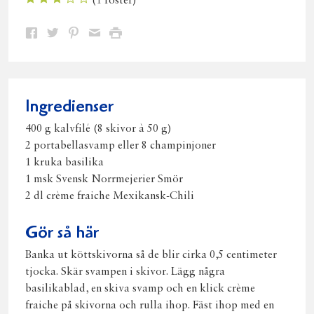
(
1
röster)
Dela
Dela
Dela
Dela
Skriv
på
på
på
via
ut
Facebook
Twitter
Pinterest
e-
post
Ingredienser
400 g kalvfilé (8 skivor à 50 g)
2 portabellasvamp eller 8 champinjoner
1 kruka basilika
1 msk Svensk Norrmejerier Smör
2 dl crème fraiche Mexikansk-Chili
Gör så här
Banka ut köttskivorna så de blir cirka 0,5 centimeter
tjocka. Skär svampen i skivor. Lägg några
basilikablad, en skiva svamp och en klick crème
fraiche på skivorna och rulla ihop. Fäst ihop med en