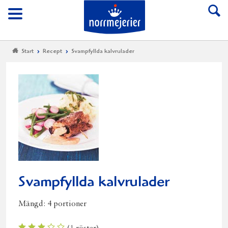
Till Norrmejerier start
Meny
Start
Recept
Svampfyllda kalvrulader
Svampfyllda kalvrulader
Mängd:
4 portioner