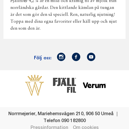
Fjällfil® 4,2% är en mild och krämig fil av mjölk från
norrländska gårdar. Den kittlande känslan på tungan
är det som gör den så speciell. Ren, naturlig njutning!
Toppa med dina egna favoriter eller häll upp och njut
den som den är.
Norrmejerier
Facebook
Youtube
Följ oss:
på
Instagram
Västerbottensost
Fjällfil
Verum
Start
Gör gott för
Gör gott för
Norrländska
Våra
Goda 
Norrland
Planeten
mjölkbönder
goda
Fisk
produkter
Levande
Matsvinn
Betessläpp
Fläskf
Norrmejerier
,
Mariehemsvägen 210
,
906 50
Umeå
landsbygd
Mjölkgården,
Dina
Kyckl
Telefon
090 182800
och
mejeriet och
norrländska
Norrl
Pressinformation
Om cookies