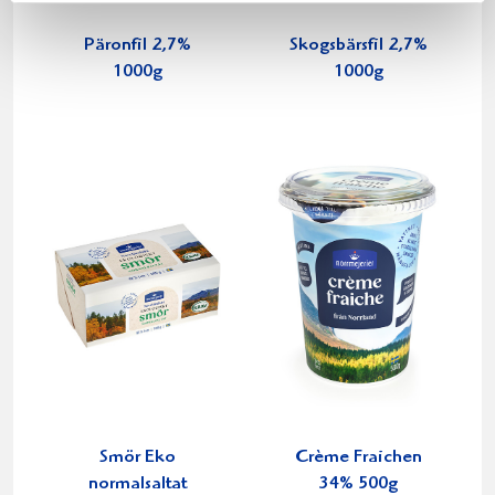
Päronfil 2,7%
Skogsbärsfil 2,7%
1000g
1000g
Smör Eko
Crème Fraichen
normalsaltat
34% 500g