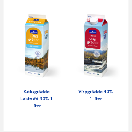
Köksgrädde
Vispgrädde 40%
Laktosfri 30% 1
1 liter
liter