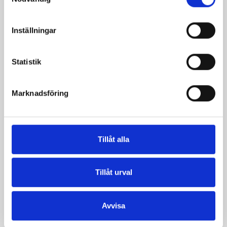
Inställningar
Mellanmjölk
Jordgubbsfil 2,7%
Statistik
1,5% laktosfri 3dl
1000g
Marknadsföring
Tillåt alla
Tillåt urval
Avvisa