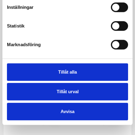
Inställningar
Statistik
Mellanmjölk
Jordgubbsfil 2,7%
1,5% laktosfri 3dl
1000g
Marknadsföring
Tillåt alla
Tillåt urval
Avvisa