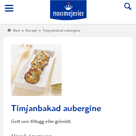
Till Norrmejerier start
Meny
Start
Recept
Timjanbakad aubergine
Timjanbakad aubergine
Gott som tilltugg eller grönrätt.