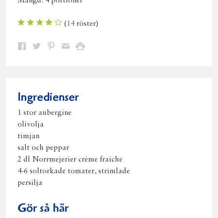
Mängd:
4 portioner
(
14
röster)
Dela
Dela
Dela
Dela
Skriv
på
på
på
via
ut
Facebook
Twitter
Pinterest
e-
post
Ingredienser
1 stor aubergine
olivolja
timjan
salt och peppar
2 dl Norrmejerier crème fraiche
4-6 soltorkade tomater, strimlade
persilja
Gör så här