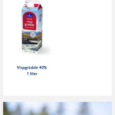
Vispgrädde 40%
1 liter