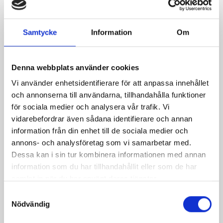
Crostini med
Grillspett
Samtycke
Information
Om
paprika och chili
Denna webbplats använder cookies
Vi använder enhetsidentifierare för att anpassa innehållet
och annonserna till användarna, tillhandahålla funktioner
för sociala medier och analysera vår trafik. Vi
Produkter i receptet:
vidarebefordrar även sådana identifierare och annan
information från din enhet till de sociala medier och
annons- och analysföretag som vi samarbetar med.
Dessa kan i sin tur kombinera informationen med annan
information som du har tillhandahållit eller som de har
samlat in när du har använt deras tjänster.
Samtyckesval
Nödvändig