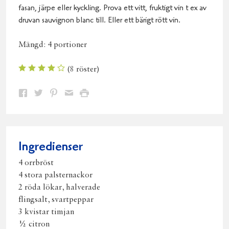
fasan, järpe eller kyckling. Prova ett vitt, fruktigt vin t ex av
druvan sauvignon blanc till. Eller ett bärigt rött vin.
Mängd:
4 portioner
(
8
röster)
Dela
Dela
Dela
Dela
Skriv
på
på
på
via
ut
Facebook
Twitter
Pinterest
e-
post
Ingredienser
4 orrbröst
4 stora palsternackor
2 röda lökar, halverade
flingsalt, svartpeppar
3 kvistar timjan
½ citron