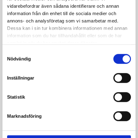
Chilimarinerad
Caesarsallad med
vidarebefordrar även sådana identifierare och annan
kyckling- och
grillad kyckling
information från din enhet till de sociala medier och
quinoasallad med
annons- och analysföretag som vi samarbetar med.
yoghurtsås
Dessa kan i sin tur kombinera informationen med annan
information som du har tillhandahållit eller som de har
samlat in när du har använt deras tjänster.
Samtyckesval
Nödvändig
Inställningar
Statistik
Marknadsföring
Champinjonsoppa
Ljummen
med kyckling
potatissallad med
kyckling