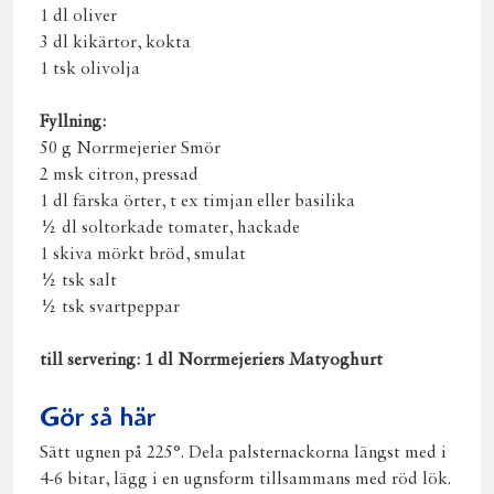
1 dl oliver
3 dl kikärtor, kokta
1 tsk olivolja
Fyllning:
50 g Norrmejerier Smör
2 msk citron, pressad
1 dl färska örter, t ex timjan eller basilika
½ dl soltorkade tomater, hackade
1 skiva mörkt bröd, smulat
½ tsk salt
½ tsk svartpeppar
till servering: 1 dl Norrmejeriers Matyoghurt
Gör så här
Sätt ugnen på 225°. Dela palsternackorna längst med i
4-6 bitar, lägg i en ugnsform tillsammans med röd lök.