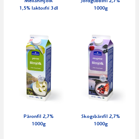
Mellanmjölk
Jordgubbsfil 2,7%
1,5% laktosfri 3dl
1000g
Päronfil 2,7%
Skogsbärsfil 2,7%
1000g
1000g