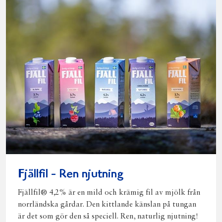
Fjällfil - Ren njutning
Fjällfil® 4,2% är en mild och krämig fil av mjölk från
norrländska gårdar. Den kittlande känslan på tungan
är det som gör den så speciell. Ren, naturlig njutning!