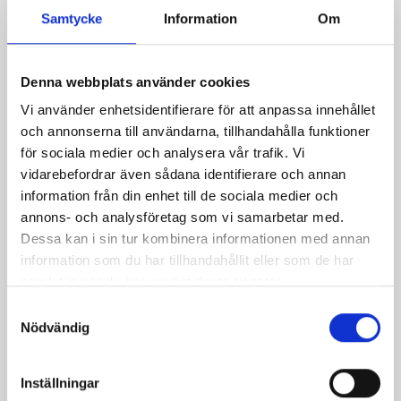
Samtycke
Information
Om
Denna webbplats använder cookies
Vi använder enhetsidentifierare för att anpassa innehållet
och annonserna till användarna, tillhandahålla funktioner
för sociala medier och analysera vår trafik. Vi
vidarebefordrar även sådana identifierare och annan
information från din enhet till de sociala medier och
annons- och analysföretag som vi samarbetar med.
Dessa kan i sin tur kombinera informationen med annan
Varm macka med
Fylld baguette med
information som du har tillhandahållit eller som de har
skinka och ananas
grillad biff och
samlat in när du har använt deras tjänster.
tomatsalsa
Samtyckesval
Nödvändig
Inställningar