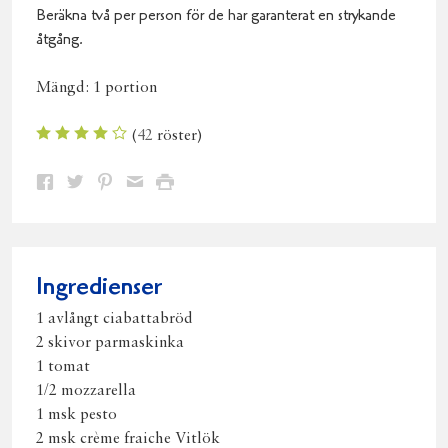
Beräkna två per person för de har garanterat en strykande
åtgång.
Mängd:
1 portion
(
42
röster)
Dela
Dela
Dela
Dela
Skriv
på
på
på
via
ut
Facebook
Twitter
Pinterest
e-
post
Ingredienser
1 avlångt ciabattabröd
2 skivor parmaskinka
1 tomat
1/2 mozzarella
1 msk pesto
2 msk crème fraiche Vitlök