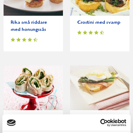
Rika små riddare
Crostini med svamp
med honungssås
Tunnbrödsnittar med
Varm smörgås med
ägg och kaviar
skinka, ägg och
sparris