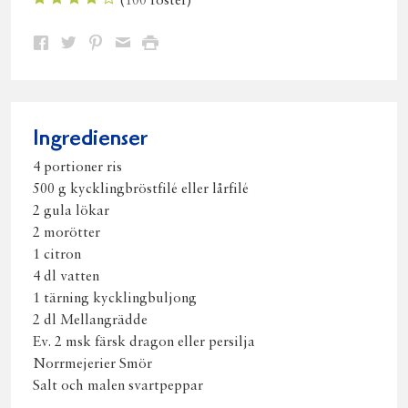
(
100
röster)
Dela
Dela
Dela
Dela
Skriv
på
på
på
via
ut
Facebook
Twitter
Pinterest
e-
post
Ingredienser
4 portioner ris
500 g kycklingbröstfilé eller lårfilé
2 gula lökar
2 morötter
1 citron
4 dl vatten
1 tärning kycklingbuljong
2 dl Mellangrädde
Ev. 2 msk färsk dragon eller persilja
Norrmejerier Smör
Salt och malen svartpeppar