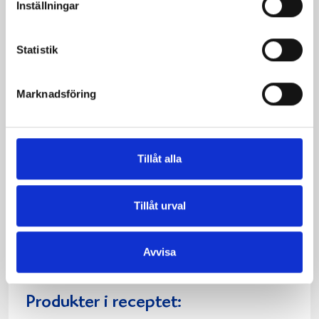
Inställningar
Statistik
Marknadsföring
Tillåt alla
kalops med
Krämig lax- och
vitlöksmos
purjogryta
Tillåt urval
Avvisa
Produkter i receptet: