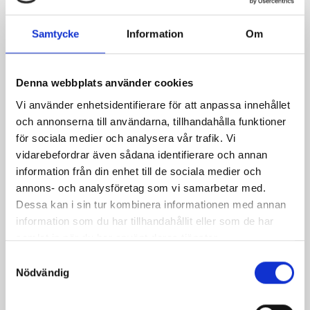
Guldgrävargryta
Svamp- och
Samtycke
Information
Om
grönsakspanna
Denna webbplats använder cookies
Vi använder enhetsidentifierare för att anpassa innehållet
och annonserna till användarna, tillhandahålla funktioner
för sociala medier och analysera vår trafik. Vi
vidarebefordrar även sådana identifierare och annan
information från din enhet till de sociala medier och
annons- och analysföretag som vi samarbetar med.
Dessa kan i sin tur kombinera informationen med annan
information som du har tillhandahållit eller som de har
samlat in när du har använt deras tjänster.
Kycklinggryta med
Viltskavsgryta med
fräsch zuccinisallad
ärtor och pressad
Samtyckesval
potatis
Nödvändig