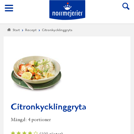
Till Norrmejerier start
Meny
Start
Recept
Citronkycklinggryta
Citronkycklinggryta
Mängd:
4 portioner