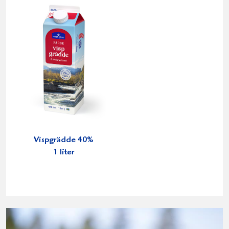
Vispgrädde 40%
1 liter