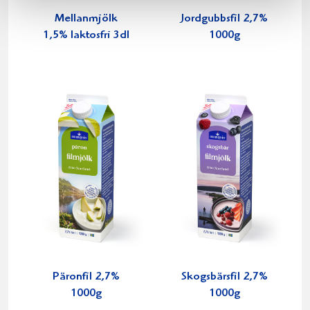
Mellanmjölk
Jordgubbsfil 2,7%
1,5% laktosfri 3dl
1000g
Päronfil 2,7%
Skogsbärsfil 2,7%
1000g
1000g