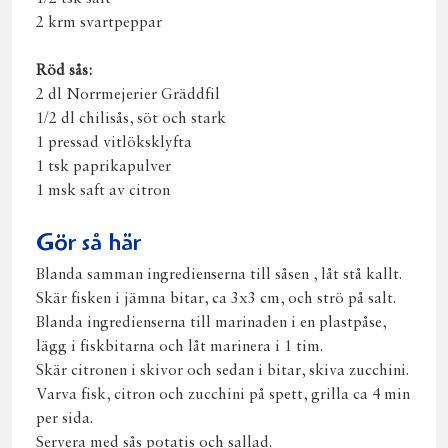
2 krm svartpeppar
Röd sås:
2 dl Norrmejerier Gräddfil
1/2 dl chilisås, söt och stark
1 pressad vitlöksklyfta
1 tsk paprikapulver
1 msk saft av citron
Gör så här
Blanda samman ingredienserna till såsen , låt stå kallt.
Skär fisken i jämna bitar, ca 3x3 cm, och strö på salt.
Blanda ingredienserna till marinaden i en plastpåse,
lägg i fiskbitarna och låt marinera i 1 tim.
Skär citronen i skivor och sedan i bitar, skiva zucchini.
Varva fisk, citron och zucchini på spett, grilla ca 4 min
per sida.
Servera med sås potatis och sallad.