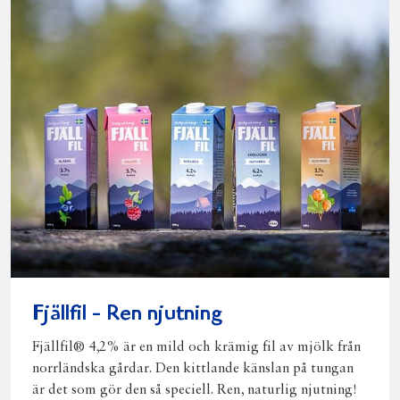
Fjällfil - Ren njutning
Fjällfil® 4,2% är en mild och krämig fil av mjölk från
norrländska gårdar. Den kittlande känslan på tungan
är det som gör den så speciell. Ren, naturlig njutning!