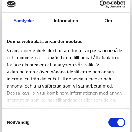
Fiskpaket med
Laxburgare med
Samtycke
Information
Om
senapscrème
kapris, vårlök och
örtsås
Denna webbplats använder cookies
Vi använder enhetsidentifierare för att anpassa innehållet
och annonserna till användarna, tillhandahålla funktioner
för sociala medier och analysera vår trafik. Vi
vidarebefordrar även sådana identifierare och annan
information från din enhet till de sociala medier och
annons- och analysföretag som vi samarbetar med.
Dessa kan i sin tur kombinera informationen med annan
information som du har tillhandahållit eller som de har
samlat in när du har använt deras tjänster.
Samtyckesval
Ingefärsmarinerad
Grillad lax med
Nödvändig
lax med orientalisk
romröra