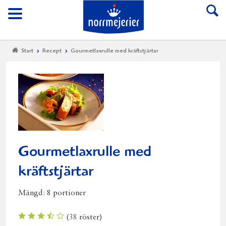
Till Norrmejerier start
Meny
Start
Recept
Gourmetlaxrulle med kräftstjärtar
Gourmetlaxrulle med
kräftstjärtar
Mängd:
8 portioner
(
38
röster)