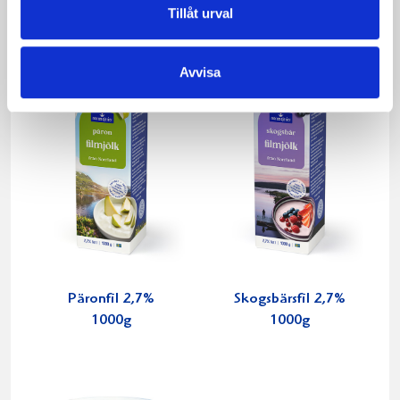
Tillåt urval
Avvisa
Päronfil 2,7%
Skogsbärsfil 2,7%
1000g
1000g