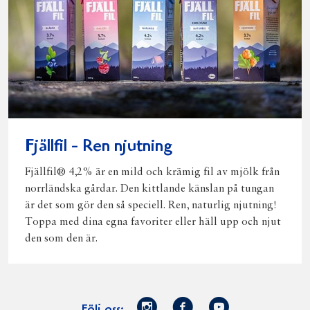
Fjällfil - Ren njutning
Fjällfil® 4,2% är en mild och krämig fil av mjölk från
norrländska gårdar. Den kittlande känslan på tungan
är det som gör den så speciell. Ren, naturlig njutning!
Toppa med dina egna favoriter eller häll upp och njut
den som den är.
Norrmejerier
Facebook
Youtube
Följ oss: