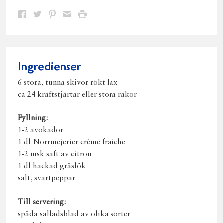
Dela
Dela
Dela
Dela
Skriv
på
på
på
via
ut
Facebook
Twitter
Pinterest
e-
post
Ingredienser
6 stora, tunna skivor rökt lax
ca 24 kräftstjärtar eller stora räkor
Fyllning:
1-2 avokador
1 dl Norrmejerier crème fraiche
1-2 msk saft av citron
1 dl hackad gräslök
salt, svartpeppar
Till servering:
späda salladsblad av olika sorter