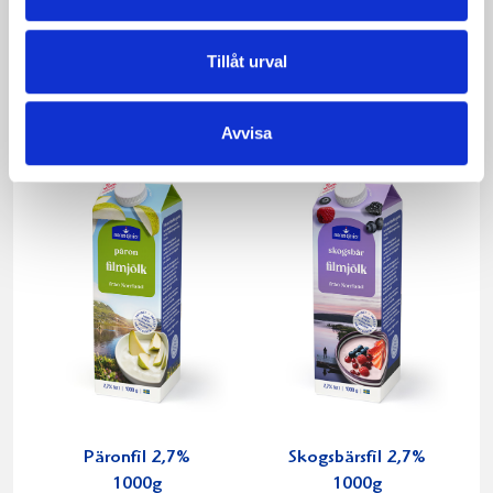
Mellanmjölk
Jordgubbsfil 2,7%
Tillåt urval
1,5% laktosfri 3dl
1000g
Avvisa
Päronfil 2,7%
Skogsbärsfil 2,7%
1000g
1000g