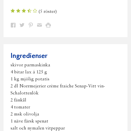
(
5
röster)
Dela
Dela
Dela
Dela
Skriv
på
på
på
via
ut
Facebook
Twitter
Pinterest
e-
post
Ingredienser
skivor parmaskinka
4 bitar lax á 125 g
1 kg mjölig potatis
2 dl Norrmejerier crème fraiche Senap-Vitt vin-
Schalottenlök
2 fänkål
4 tomater
2 msk olivolja
1 näve färsk spenat
salt och nymalen vitpeppar