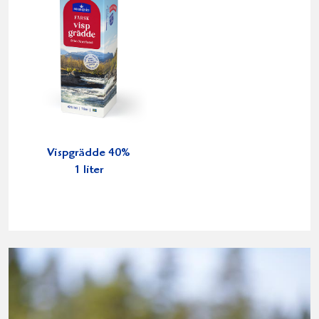
Vispgrädde 40%
1 liter