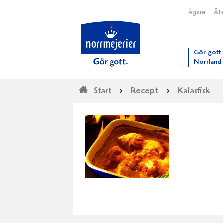
Ägare
Åte
Till N
Gör gott 
Norrland
Start
Recept
Kalasfisk