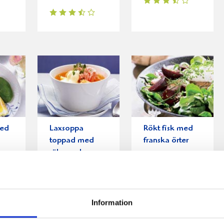
med
Laxsoppa
Rökt fisk med
toppad med
franska örter
räkor och
timjan
Information