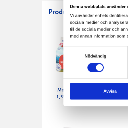
Denna webbplats använder 
Produkter i receptet:
Vi använder enhetsidentifierar
sociala medier och analysera 
till de sociala medier och a
med annan information som du 
Samtyckesval
Nödvändig
Mellanmjölk
Jordgubbs
Avvisa
1,5% laktosfri
2,7% 100
3dl