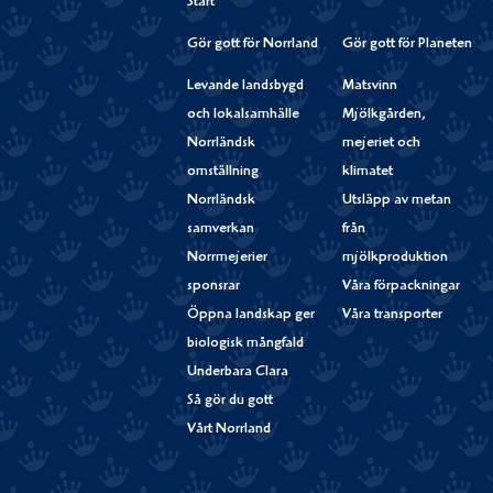
Start
Gör gott för Norrland
Gör gott för Planeten
Levande landsbygd
Matsvinn
och lokalsamhälle
Mjölkgården,
Norrländsk
mejeriet och
omställning
klimatet
Norrländsk
Utsläpp av metan
samverkan
från
Norrmejerier
mjölkproduktion
sponsrar
Våra förpackningar
Öppna landskap ger
Våra transporter
biologisk mångfald
Underbara Clara
Så gör du gott
Vårt Norrland