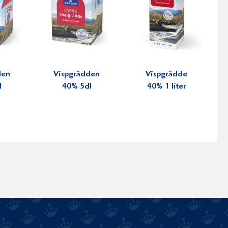
den
Vispgrädden
Vispgrädde
l
40% 5dl
40% 1 liter