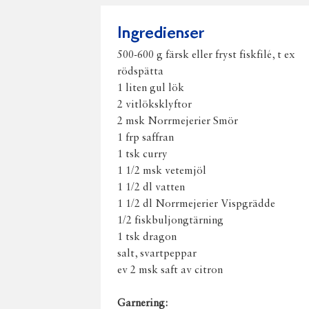
Ingredienser
500-600 g färsk eller fryst fiskfilé, t ex
rödspätta
1 liten gul lök
2 vitlöksklyftor
2 msk Norrmejerier Smör
1 frp saffran
1 tsk curry
1 1/2 msk vetemjöl
1 1/2 dl vatten
1 1/2 dl Norrmejerier Vispgrädde
1/2 fiskbuljongtärning
1 tsk dragon
salt, svartpeppar
ev 2 msk saft av citron
Garnering: