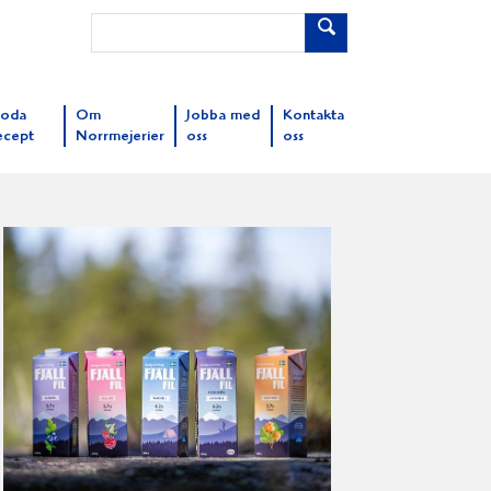
oda
Om
Jobba med
Kontakta
ecept
Norrmejerier
oss
oss