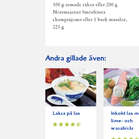
100 g rensade räkor eller 200 g
Norrmejerier Smörfrästa
champinjoner eller 1 burk musslor,
225 g
Andra gillade även:
Laksa på lax
Inkokt lax 
lime- och
wasabisås