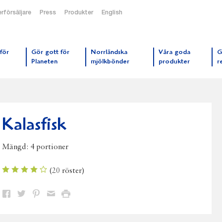
rförsäljare
Press
Produkter
English
orrmejerier startsida
för
Gör gott för
Norrländska
Våra goda
G
Planeten
mjölkbönder
produkter
r
Kalasfisk
Mängd:
4 portioner
(
20
röster)
Dela
Dela
Dela
Dela
Skriv
på
på
på
via
ut
Facebook
Twitter
Pinterest
e-