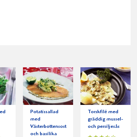
med
Potatissallad
Torskfilé med
med
gräddig mussel-
Västerbottensost
och persiljesås
och basilika