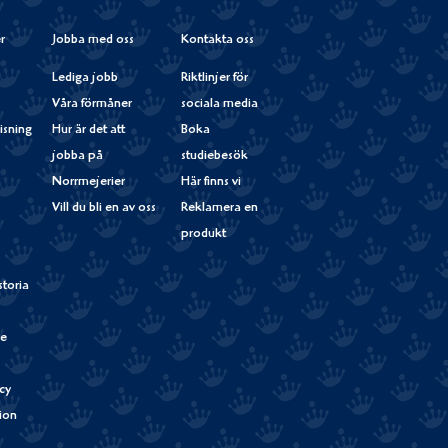
r
Jobba med oss
Kontakta oss
Lediga jobb
Riktlinjer för
Våra förmåner
sociala media
isning
Hur är det att
Boka
jobba på
studiebesök
Norrmejerier
Här finns vi
Vill du bli en av oss
Reklamera en
produkt
storia
de
cy
tion