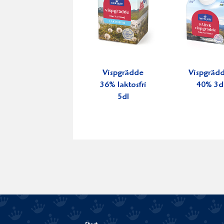
Vispgrädde
Vispgräd
36% laktosfri
40% 3d
5dl