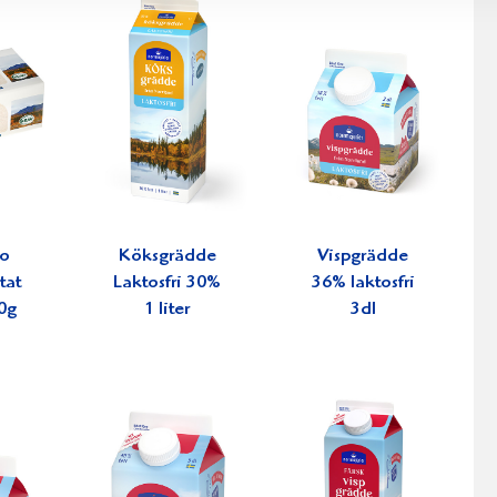
ko
Köksgrädde
Vispgrädde
tat
Laktosfri 30%
36% laktosfri
0g
1 liter
3dl