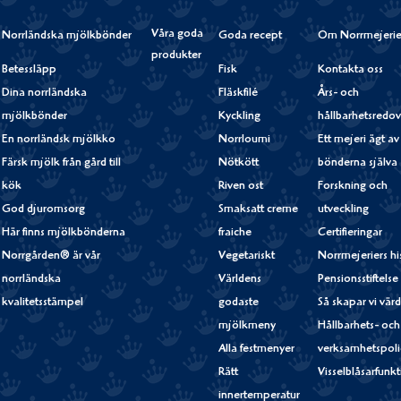
Våra goda
Norrländska mjölkbönder
Goda recept
Om Norrmejerie
produkter
Betessläpp
Fisk
Kontakta oss
Dina norrländska
Fläskfilé
Års- och
mjölkbönder
Kyckling
hållbarhetsredov
En norrländsk mjölkko
Norrloumi
Ett mejeri ägt av
Färsk mjölk från gård till
Nötkött
bönderna själva
kök
Riven ost
Forskning och
God djuromsorg
Smaksatt creme
utveckling
Här finns mjölkbönderna
fraiche
Certifieringar
Norrgården® är vår
Vegetariskt
Norrmejeriers hi
norrländska
Världens
Pensionsstiftelse
kvalitetsstämpel
godaste
Så skapar vi vär
mjölkmeny
Hållbarhets- och
Alla festmenyer
verksamhetspoli
Rätt
Visselblåsarfunk
innertemperatur