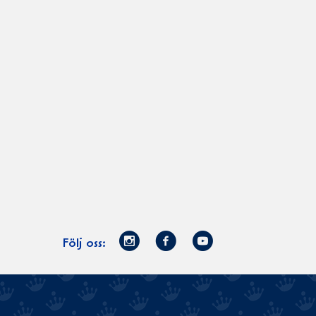
Norrmejerier
Facebook
Youtube
Följ oss:
på
Instagram