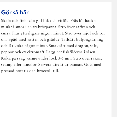
post
Gör så här
Skala och finhacka gul lök och vitlök. Fräs lökhacket
mjukt i smör i en traktörpanna. Strö över saffran och
curry. Fräs ytterligare någon minut. Strö över mjöl och rör
om. Späd med vatten och grädde. Tillsätt buljongtärning
och låt koka någon minut. Smaksätt med dragon, salt,
peppar och ev citronsaft. Lägg ner fiskfiléerna i såsen.
Koka på svag värme under lock 3-5 min. Strö över räkor,
svamp eller musslor. Servera direkt ur pannan. Gott med
pressad potatis och broccoli till.