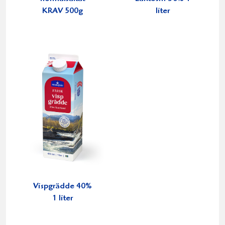
KRAV 500g
liter
Vispgrädde 40%
1 liter