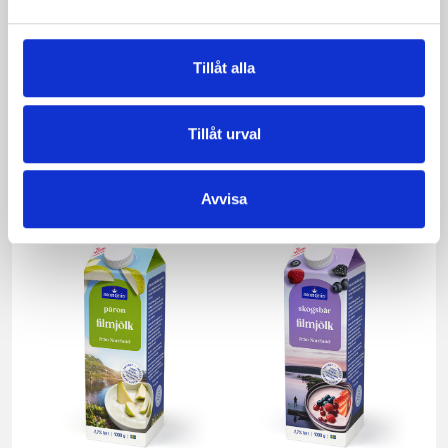
Tillåt alla
Mellanmjölk
Jordgubbsfil 2,7%
Tillåt urval
1,5% laktosfri 3dl
1000g
Avvisa