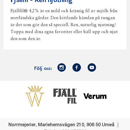
Fjällfil - Ren njutning
Fjällfil® 4,2% är en mild och krämig fil av mjölk från
norrländska gårdar. Den kittlande känslan på tungan
är det som gör den så speciell. Ren, naturlig njutning!
Toppa med dina egna favoriter eller häll upp och njut
den som den är.
Norrmejerier
Facebook
Youtube
Följ oss:
på
Instagram
Västerbottensost
Fjällfil
Verum
Start
Gör gott för
Gör gott för
Norrländska
Våra
Goda 
Norrland
Planeten
mjölkbönder
goda
Fisk
produkter
Levande
Matsvinn
Betessläpp
Fläskf
Norrmejerier
,
Mariehemsvägen 210
,
906 50
Umeå
landsbygd
Mjölkgården,
Dina
Kyckl