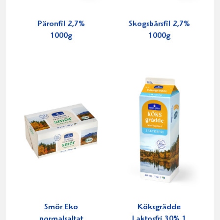
Päronfil 2,7%
Skogsbärsfil 2,7%
1000g
1000g
Smör Eko
Köksgrädde
normalsaltat
Laktosfri 30% 1