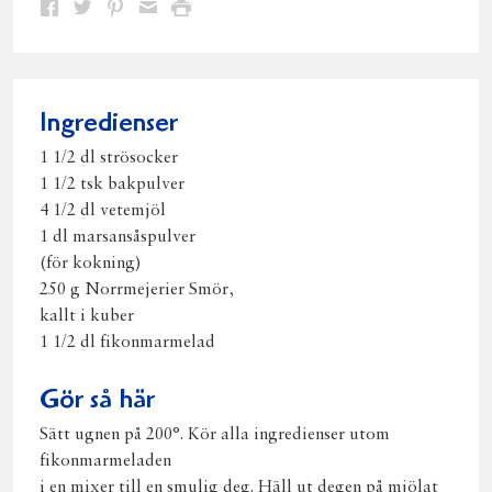
Dela
Dela
Dela
Dela
Skriv
på
på
på
via
ut
Facebook
Twitter
Pinterest
e-
post
Ingredienser
1 1/2 dl strösocker
1 1/2 tsk bakpulver
4 1/2 dl vetemjöl
1 dl marsansåspulver
(för kokning)
250 g Norrmejerier Smör,
kallt i kuber
1 1/2 dl fikonmarmelad
Gör så här
Sätt ugnen på 200°. Kör alla ingredienser utom
fikonmarmeladen
i en mixer till en smulig deg. Häll ut degen på mjölat