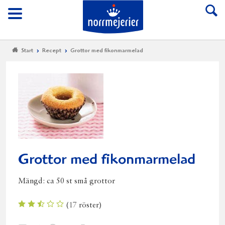
Till Norrmejerier start
Meny
Start
Recept
Grottor med fikonmarmelad
Grottor med fikonmarmelad
Mängd:
ca 50 st små grottor
(
17
röster)