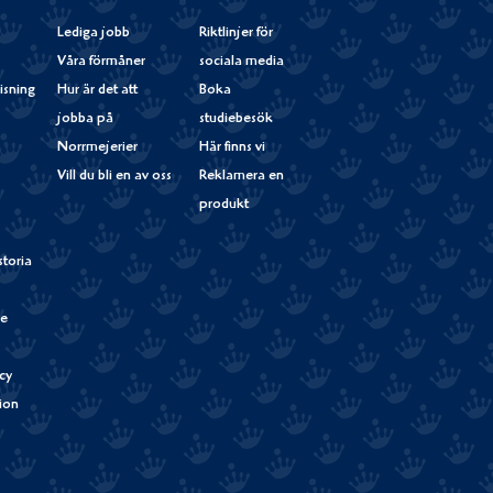
Lediga jobb
Riktlinjer för
Våra förmåner
sociala media
isning
Hur är det att
Boka
jobba på
studiebesök
Norrmejerier
Här finns vi
Vill du bli en av oss
Reklamera en
produkt
storia
de
cy
tion