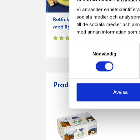
Vi använder enhetsidentifierar
sociala medier och analysera 
Rotfruktsoppa
Guldgrävarg
till de sociala medier och a
med äppeltopp
med annan information som du 
Samtyckesval
Nödvändig
Produkter i receptet:
Avvisa