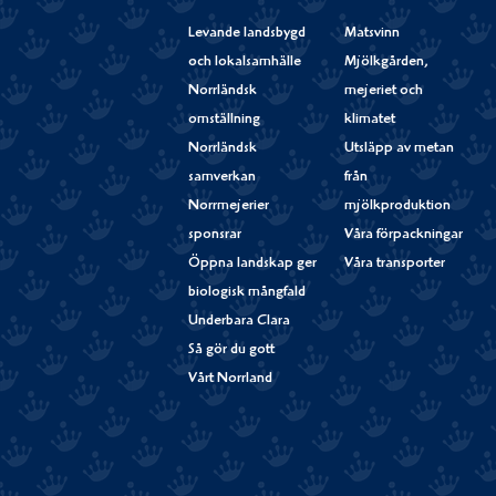
Levande landsbygd
Matsvinn
och lokalsamhälle
Mjölkgården,
Norrländsk
mejeriet och
omställning
klimatet
Norrländsk
Utsläpp av metan
samverkan
från
Norrmejerier
mjölkproduktion
sponsrar
Våra förpackningar
Öppna landskap ger
Våra transporter
biologisk mångfald
Underbara Clara
Så gör du gott
Vårt Norrland