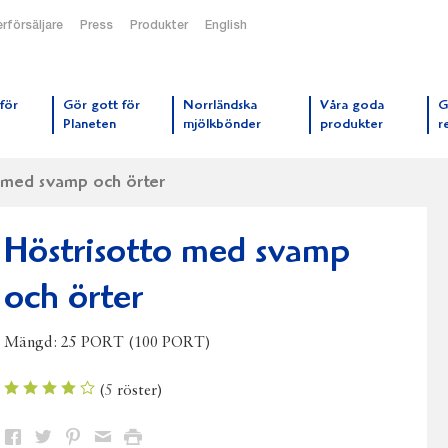
rförsäljare
Press
Produkter
English
orrmejerier startsida
för
Gör gott för
Norrländska
Våra goda
G
Planeten
mjölkbönder
produkter
r
 med svamp och örter
Höstrisotto med svamp
och örter
Mängd:
25 PORT (100 PORT)
(
5
röster)
Dela
Dela
Dela
Dela
Skriv