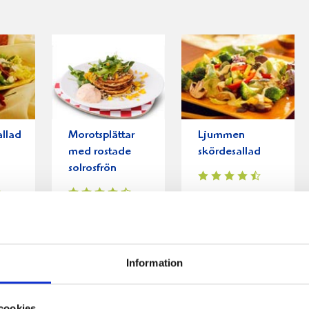
llad
Morotsplättar
Ljummen
med rostade
skördesallad
solrosfrön
Information
cookies