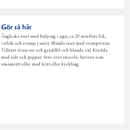
på
på
på
via
ut
Facebook
Twitter
Pinterest
e-
post
Gör så här
Ångkoka riset med buljong i ugn, ca 20 min.Fräs lök,
vitlök och svamp i smör. Blanda riset med svampröran.
Tillsätt riven ost och gräddfil och blanda väl. Krydda
med salt och peppar. Strö över ruccola. Servera som
ensamrätt eller med kött eller kyckling.