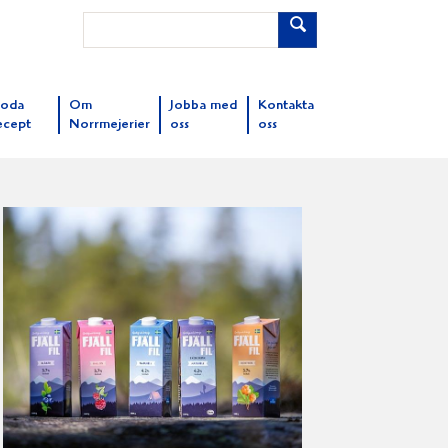
oda
Om
Jobba med
Kontakta
ecept
Norrmejerier
oss
oss