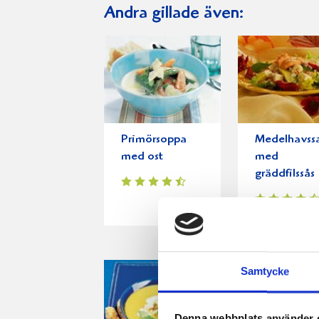
Andra gillade även:
Primörsoppa
Medelhavssa
med ost
med
gräddfilssås
Samtycke
Denna webbplats använder 