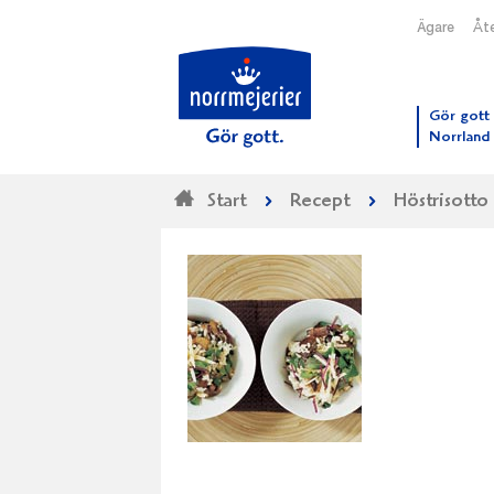
Ägare
Åte
Till N
Gör gott 
Norrland
Start
Recept
Höstrisotto