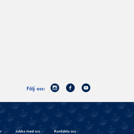
Norrmejerier
Facebook
Youtube
Följ oss:
på
Instagram
r
Jobba med oss
Kontakta oss