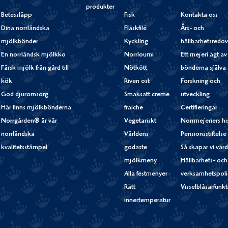
produkter
Betessläpp
Fisk
Kontakta oss
Dina norrländska
Fläskfilé
Års- och
mjölkbönder
Kyckling
hållbarhetsredov
En norrländsk mjölkko
Norrloumi
Ett mejeri ägt av
Färsk mjölk från gård till
Nötkött
bönderna själva
kök
Riven ost
Forskning och
God djuromsorg
Smaksatt creme
utveckling
Här finns mjölkbönderna
fraiche
Certifieringar
Norrgården® är vår
Vegetariskt
Norrmejeriers hi
norrländska
Världens
Pensionsstiftelse
kvalitetsstämpel
godaste
Så skapar vi vär
mjölkmeny
Hållbarhets- och
Alla festmenyer
verksamhetspoli
Rätt
Visselblåsarfunk
innertemperatur