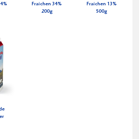
34%
Fraichen 34%
Fraichen 13%
200g
500g
de
er