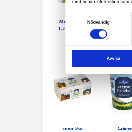
med annan information som du 
Samtyckesval
Mellanmjölk
Jordgubbs
Nödvändig
1,5% laktosfri
2,7% 100
3dl
Avvisa
Smör Eko
Crème