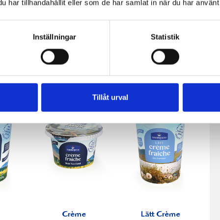
har tillhandahållit eller som de har samlat in när du har använt 
fil
Päronfil 2,7%
Skogsbärsfil
Inställningar
Statistik
0g
1000g
2,7% 1000g
Tillåt urval
Crème
Lätt Crème