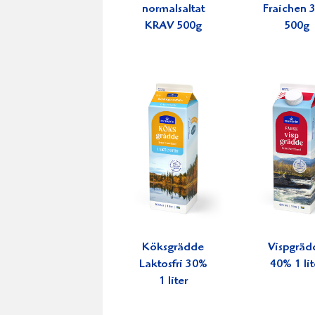
normalsaltat
Fraichen 
KRAV 500g
500g
Köksgrädde
Vispgräd
Laktosfri 30%
40% 1 lit
1 liter