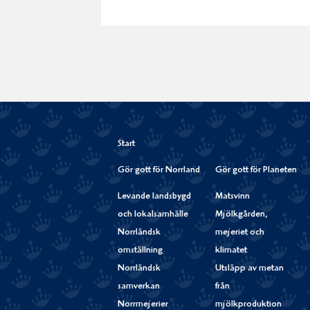
Start
Gör gott för Norrland
Gör gott för Planeten
Levande landsbygd
Matsvinn
och lokalsamhälle
Mjölkgården,
Norrländsk
mejeriet och
omställning
klimatet
Norrländsk
Utsläpp av metan
samverkan
från
Norrmejerier
mjölkproduktion