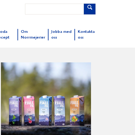
oda
Om
Jobba med
Kontakta
ecept
Norrmejerier
oss
oss