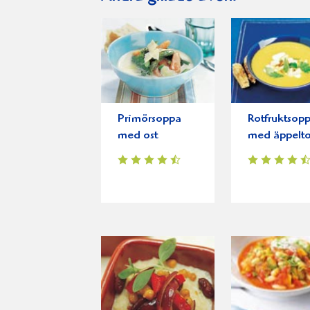
Primörsoppa
Rotfruktsop
med ost
med äppelt