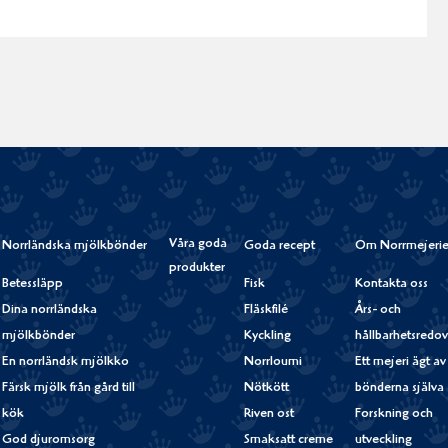
Våra goda
Norrländska mjölkbönder
Goda recept
Om Norrmejerie
produkter
Betessläpp
Fisk
Kontakta oss
Dina norrländska
Fläskfilé
Års- och
mjölkbönder
Kyckling
hållbarhetsredov
En norrländsk mjölkko
Norrloumi
Ett mejeri ägt av
Färsk mjölk från gård till
Nötkött
bönderna själva
kök
Riven ost
Forskning och
God djuromsorg
Smaksatt creme
utveckling