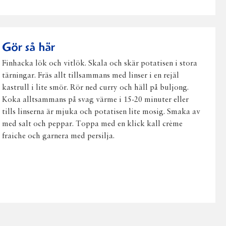
på
på
på
via
ut
Facebook
Twitter
Pinterest
e-
post
Gör så här
Finhacka lök och vitlök. Skala och skär potatisen i stora
tärningar. Fräs allt tillsammans med linser i en rejäl
kastrull i lite smör. Rör ned curry och häll på buljong.
Koka alltsammans på svag värme i 15-20 minuter eller
tills linserna är mjuka och potatisen lite mosig. Smaka av
med salt och peppar. Toppa med en klick kall crème
fraiche och garnera med persilja.