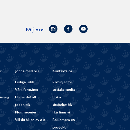
Norrmejerier
Facebook
Youtube
Följ oss:
på
Instagram
r
Jobba med oss
Kontakta oss
Lediga jobb
Riktlinjer för
Våra förmåner
sociala media
isning
Hur är det att
Boka
jobba på
studiebesök
Norrmejerier
Här finns vi
Vill du bli en av oss
Reklamera en
produkt