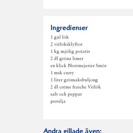
Ingredienser
1 gul lök
2 vitlöksklyftor
1 kg mjölig potatis
2 dl gröna linser
en klick Norrmejerier Smör
1 msk curry
1 liter grönsaksbuljong
2 dl crème fraiche Vitlök
salt och peppar
persilja
Andra gillade även: