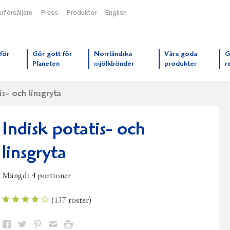
rförsäljare
Press
Produkter
English
orrmejerier startsida
för
Gör gott för
Norrländska
Våra goda
G
Planeten
mjölkbönder
produkter
r
is- och linsgryta
Indisk potatis- och
linsgryta
Mängd:
4 portioner
(
137
röster)
Dela
Dela
Dela
Dela
Skriv