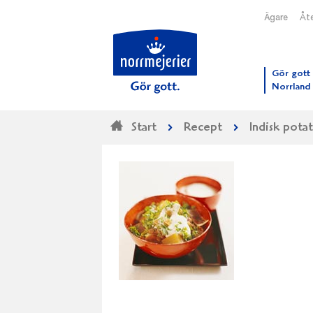
Ägare
Åte
Till N
Gör gott 
Norrland
Start
Recept
Indisk potat