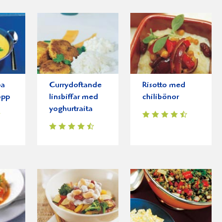
pa
Currydoftande
Risotto med
opp
linsbiffar med
chilibönor
yoghurtraita