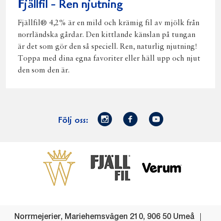
Fjällfil - Ren njutning
Fjällfil® 4,2% är en mild och krämig fil av mjölk från
norrländska gårdar. Den kittlande känslan på tungan
är det som gör den så speciell. Ren, naturlig njutning!
Toppa med dina egna favoriter eller häll upp och njut
den som den är.
Norrmejerier
Facebook
Youtube
Följ oss:
på
Instagram
Västerbottensost
Fjällfil
Verum
Start
Gör gott för
Gör gott för
Norrländska
Våra
Goda 
Norrland
Planeten
mjölkbönder
goda
Fisk
produkter
Levande
Matsvinn
Betessläpp
Fläskf
Norrmejerier
,
Mariehemsvägen 210
,
906 50
Umeå