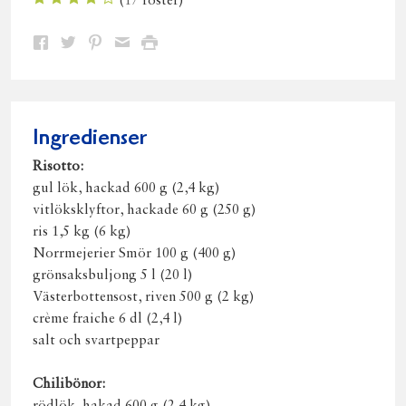
(
17
röster)
Dela
Dela
Dela
Dela
Skriv
på
på
på
via
ut
Facebook
Twitter
Pinterest
e-
post
Ingredienser
Risotto:
gul lök, hackad 600 g (2,4 kg)
vitlöksklyftor, hackade 60 g (250 g)
ris 1,5 kg (6 kg)
Norrmejerier Smör 100 g (400 g)
grönsaksbuljong 5 l (20 l)
Västerbottensost, riven 500 g (2 kg)
crème fraiche 6 dl (2,4 l)
salt och svartpeppar
Chilibönor: