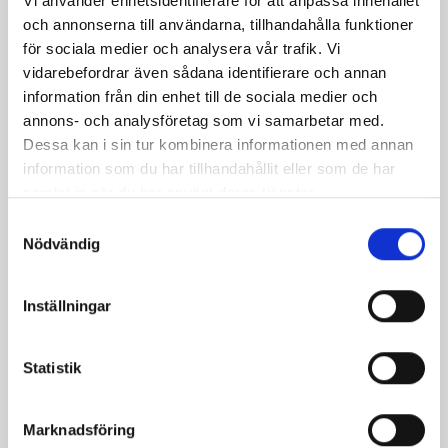
Vi använder enhetsidentifierare för att anpassa innehållet
och annonserna till användarna, tillhandahålla funktioner
för sociala medier och analysera vår trafik. Vi
vidarebefordrar även sådana identifierare och annan
information från din enhet till de sociala medier och
Currydoftande
Risotto med
annons- och analysföretag som vi samarbetar med.
linsbiffar med
chilibönor
Dessa kan i sin tur kombinera informationen med annan
yoghurtraita
information som du har tillhandahållit eller som de har
samlat in när du har använt deras tjänster.
Samtyckesval
Nödvändig
Inställningar
Statistik
Marknadsföring
Lamm- och böngryta
Bönsallad med