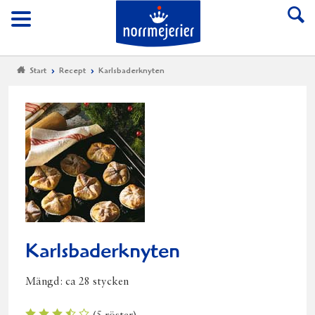
Till Norrmejerier start
Meny
Start
Recept
Karlsbaderknyten
Karlsbaderknyten
Mängd:
ca 28 stycken