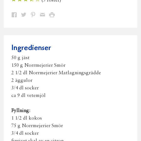
(
5
röster)
Dela
Dela
Dela
Dela
Skriv
på
på
på
via
ut
Facebook
Twitter
Pinterest
e-
post
Ingredienser
50 g jäst
150 g Norrmejerier Smör
2 1/2 dl Norrmejerier Matlagningsgrädde
2 äggulor
3/4 dl socker
ca 9 dl vetemjöl
Fyllning:
1 1/2 dl kokos
75 g Norrmejerier Smör
3/4 dl socker