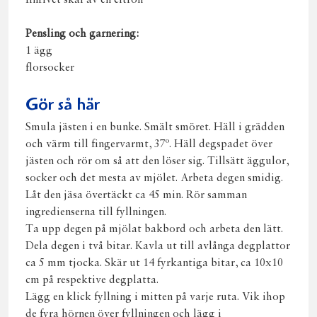
finrivet skal av en citron
Pensling och garnering:
1 ägg
florsocker
Gör så här
Smula jästen i en bunke. Smält smöret. Häll i grädden
och värm till fingervarmt, 37º. Häll degspadet över
jästen och rör om så att den löser sig. Tillsätt äggulor,
socker och det mesta av mjölet. Arbeta degen smidig.
Låt den jäsa övertäckt ca 45 min. Rör samman
ingredienserna till fyllningen.
Ta upp degen på mjölat bakbord och arbeta den lätt.
Dela degen i två bitar. Kavla ut till avlånga degplattor
ca 5 mm tjocka. Skär ut 14 fyrkantiga bitar, ca 10x10
cm på respektive degplatta.
Lägg en klick fyllning i mitten på varje ruta. Vik ihop
de fyra hörnen över fyllningen och lägg i