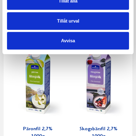
Tillåt alla
Mellanmjölk
Jordgubbsfil 2,7%
Tillåt urval
1,5% laktosfri 3dl
1000g
Avvisa
Päronfil 2,7%
Skogsbärsfil 2,7%