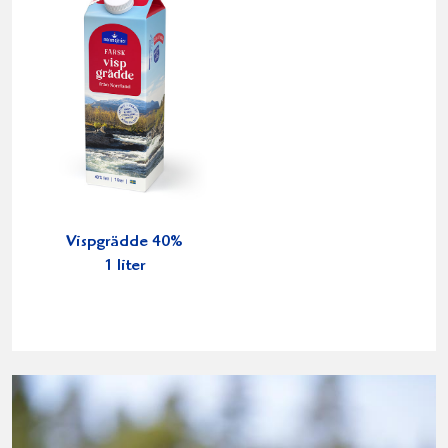
Vispgrädde 40%
1 liter