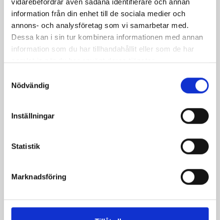
vidarebefordrar även sådana identifierare och annan
information från din enhet till de sociala medier och
Lussans bullar
Saffransbutterkaka
annons- och analysföretag som vi samarbetar med.
Dessa kan i sin tur kombinera informationen med annan
information som du har tillhandahållit eller som de har
samlat in när du har använt deras tjänster.
Samtyckesval
Nödvändig
Produkter i receptet:
Inställningar
Statistik
Marknadsföring